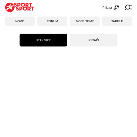
Prijava
Otvori profi
Ot
NOVO
FORUM
MOJE TEME
TABELE
UTAKMICE
IGRAČI