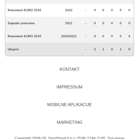
Rukometni EURO 2026
2022
-
0
0
0
0
0
Svjetsko prvenstvo
2021
-
0
0
0
0
0
Rukometni EURO 2026
2020/2021
-
0
0
0
0
0
Ukupno
-
2
1
0
1
0
KONTAKT
IMPRESSUM
MOBILNE APLIKACIJE
MARKETING
Copyright 2008-26. SportSport d.o.o. ISSN 2744-2195. Sva prava