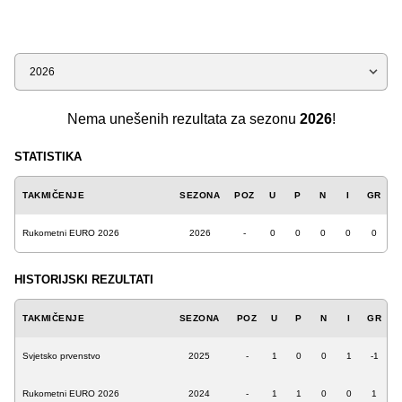
Sezona
Nema unešenih rezultata za sezonu
2026
!
STATISTIKA
TAKMIČENJE
SEZONA
POZ
U
P
N
I
GR
Rukometni EURO 2026
2026
-
0
0
0
0
0
HISTORIJSKI REZULTATI
TAKMIČENJE
SEZONA
POZ
U
P
N
I
GR
Svjetsko prvenstvo
2025
-
1
0
0
1
-1
Rukometni EURO 2026
2024
-
1
1
0
0
1