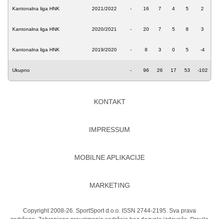
Kantonalna liga HNK
2021/2022
-
16
7
4
5
2
Kantonalna liga HNK
2020/2021
-
20
7
5
8
3
Kantonalna liga HNK
2019/2020
-
8
3
0
5
-4
Ukupno
-
96
26
17
53
-102
KONTAKT
IMPRESSUM
MOBILNE APLIKACIJE
MARKETING
Copyright 2008-26. SportSport d.o.o. ISSN 2744-2195. Sva prava