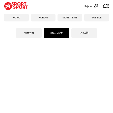
Prijava
Otvori profi
Ot
NOVO
FORUM
MOJE TEME
TABELE
VIJESTI
UTAKMICE
IGRAČI