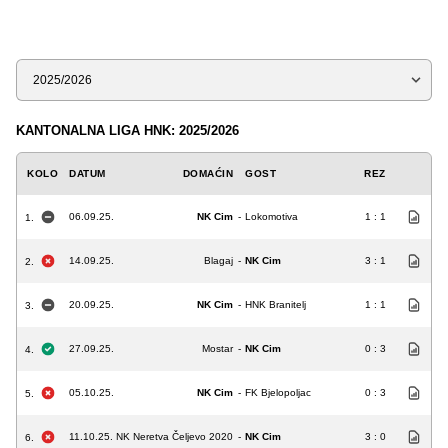
Sezona
KANTONALNA LIGA HNK: 2025/2026
KOLO
DATUM
DOMAĆIN
GOST
REZ
06.09.25.
NK Cim
-
Lokomotiva
1 : 1
1.
14.09.25.
Blagaj
-
NK Cim
3 : 1
2.
20.09.25.
NK Cim
-
HNK Branitelj
1 : 1
3.
27.09.25.
Mostar
-
NK Cim
0 : 3
4.
05.10.25.
NK Cim
-
FK Bjelopoljac
0 : 3
5.
11.10.25.
NK Neretva Čeljevo 2020
-
NK Cim
3 : 0
6.