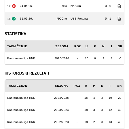
24.05.26.
Iskra
-
NK Cim
3 : 0
17.
31.05.26.
NK Cim
-
UŠS Fortuna
5 : 1
18.
STATISTIKA
TAKMIČENJE
SEZONA
POZ
U
P
N
I
GR
Kantonalna liga HNK
2025/2026
-
16
6
2
8
-6
HISTORIJSKI REZULTATI
TAKMIČENJE
SEZONA
POZ
U
P
N
I
GR
Kantonalna liga HNK
2024/2025
-
16
4
2
10
-20
Kantonalna liga HNK
2023/2024
-
18
3
3
12
-40
Kantonalna liga HNK
2022/2023
-
18
2
3
13
-43