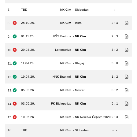
7.
TBD
NK Cim
-
Slobodan
- : -
25.10.25.
NK Cim
-
Iskra
2 : 4
8.
01.11.25.
UŠS Fortuna
-
NK Cim
2 : 3
9.
29.03.26.
Lokomotiva
-
NK Cim
3 : 2
10.
11.04.26.
NK Cim
-
Blagaj
3 : 0
11.
19.04.26.
HNK Branitelj
-
NK Cim
1 : 2
12.
05.05.26.
NK Cim
-
Mostar
3 : 2
13.
03.05.26.
FK Bjelopoljac
-
NK Cim
5 : 1
14.
10.05.26.
NK Cim
-
NK Neretva Čeljevo 2020
2 : 3
15.
16.
TBD
NK Cim
-
Slobodan
- : -