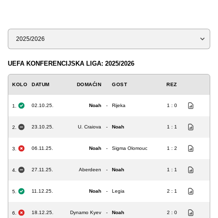
Sezona
UEFA KONFERENCIJSKA LIGA: 2025/2026
KOLO
DATUM
DOMAĆIN
GOST
REZ
02.10.25.
Noah
-
Rijeka
1 : 0
1.
23.10.25.
U. Craiova
-
Noah
1 : 1
2.
06.11.25.
Noah
-
Sigma Olomouc
1 : 2
3.
27.11.25.
Aberdeen
-
Noah
1 : 1
4.
11.12.25.
Noah
-
Legia
2 : 1
5.
18.12.25.
Dynamo Kyev
-
Noah
2 : 0
6.