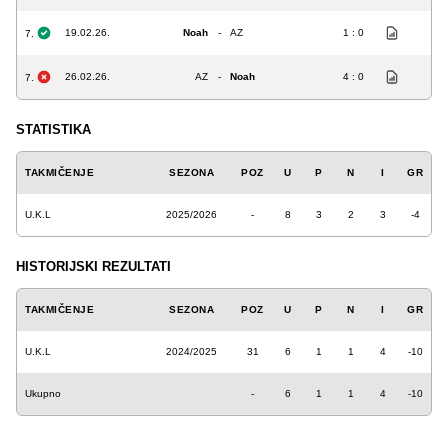
19.02.26.
Noah
-
AZ
1 : 0
7.
26.02.26.
AZ
-
Noah
4 : 0
7.
STATISTIKA
TAKMIČENJE
SEZONA
POZ
U
P
N
I
GR
U.K.L
2025/2026
-
8
3
2
3
-4
HISTORIJSKI REZULTATI
TAKMIČENJE
SEZONA
POZ
U
P
N
I
GR
U.K.L
2024/2025
31
6
1
1
4
-10
Ukupno
-
6
1
1
4
-10