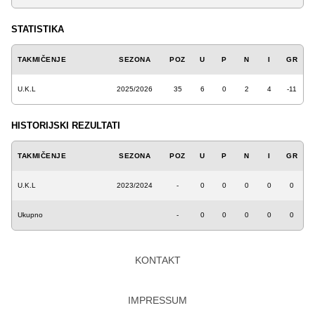
STATISTIKA
TAKMIČENJE
SEZONA
POZ
U
P
N
I
GR
U.K.L
2025/2026
35
6
0
2
4
-11
HISTORIJSKI REZULTATI
TAKMIČENJE
SEZONA
POZ
U
P
N
I
GR
U.K.L
2023/2024
-
0
0
0
0
0
Ukupno
-
0
0
0
0
0
KONTAKT
IMPRESSUM