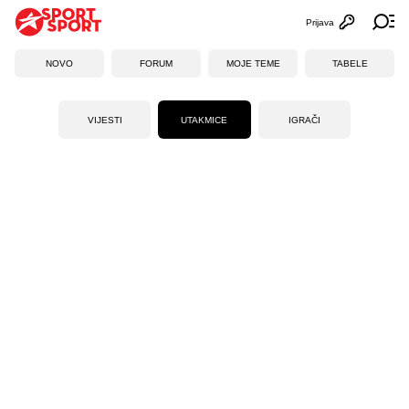
Prijava
Otvori profi
Ot
NOVO
FORUM
MOJE TEME
TABELE
VIJESTI
UTAKMICE
IGRAČI