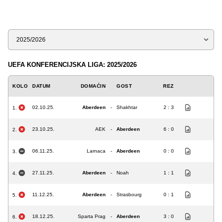
Sezona
UEFA KONFERENCIJSKA LIGA: 2025/2026
KOLO
DATUM
DOMAĆIN
GOST
REZ
02.10.25.
Aberdeen
-
Shakhtar
2 : 3
1.
23.10.25.
AEK
-
Aberdeen
6 : 0
2.
06.11.25.
Larnaca
-
Aberdeen
0 : 0
3.
27.11.25.
Aberdeen
-
Noah
1 : 1
4.
11.12.25.
Aberdeen
-
Strasbourg
0 : 1
5.
18.12.25.
Sparta Prag
-
Aberdeen
3 : 0
6.