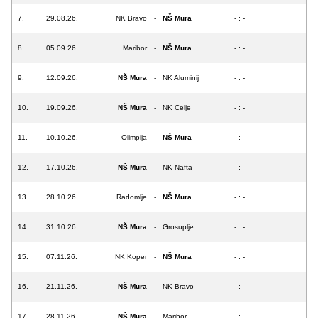
7.
29.08.26.
NK Bravo
-
NŠ Mura
- : -
8.
05.09.26.
Maribor
-
NŠ Mura
- : -
9.
12.09.26.
NŠ Mura
-
NK Aluminij
- : -
10.
19.09.26.
NŠ Mura
-
NK Celje
- : -
11.
10.10.26.
Olimpija
-
NŠ Mura
- : -
12.
17.10.26.
NŠ Mura
-
NK Nafta
- : -
13.
28.10.26.
Radomlje
-
NŠ Mura
- : -
14.
31.10.26.
NŠ Mura
-
Grosuplje
- : -
15.
07.11.26.
NK Koper
-
NŠ Mura
- : -
16.
21.11.26.
NŠ Mura
-
NK Bravo
- : -
17.
28.11.26.
NŠ Mura
-
Maribor
- : -