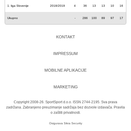
1. liga Slovenije
2018/2019
4
36
13
13
10
16
Ukupno
-
286
100
89
97
17
KONTAKT
IMPRESSUM
MOBILNE APLIKACIJE
MARKETING
Copyright 2008-26. SportSport d.o.o. ISSN 2744-2195. Sva prava
zadržana. Zabranjeno preuzimanje sadržaja bez dozvole izdavača.
Pravila
o zaštiti privatnosti.
Osigurava
Sikra Security