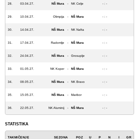
28.
03.04.27.
NŠ Mura
-
NK Celje
- : -
29.
10.04.27.
Olimpija
-
NŠ Mura
- : -
30.
14.04.27.
NŠ Mura
-
NK Nafta
- : -
31.
17.04.27.
Radomlje
-
NŠ Mura
- : -
32.
24.04.27.
NŠ Mura
-
Grosuplje
- : -
33.
01.05.27.
NK Koper
-
NŠ Mura
- : -
34.
08.05.27.
NŠ Mura
-
NK Bravo
- : -
35.
15.05.27.
NŠ Mura
-
Maribor
- : -
36.
22.05.27.
NK Aluminij
-
NŠ Mura
- : -
STATISTIKA
TAKMIČENJE
SEZONA
POZ
U
P
N
I
GR