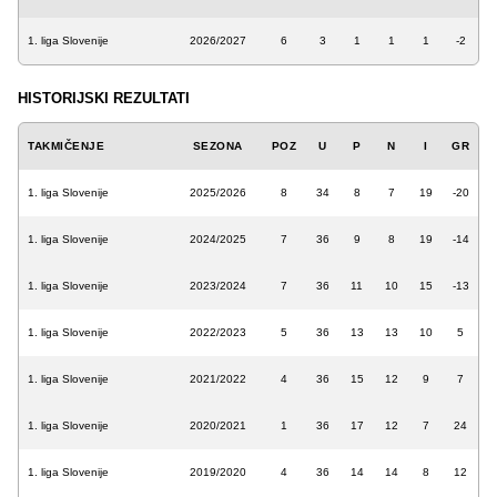
1. liga Slovenije
2026/2027
6
3
1
1
1
-2
HISTORIJSKI REZULTATI
TAKMIČENJE
SEZONA
POZ
U
P
N
I
GR
1. liga Slovenije
2025/2026
8
34
8
7
19
-20
1. liga Slovenije
2024/2025
7
36
9
8
19
-14
1. liga Slovenije
2023/2024
7
36
11
10
15
-13
1. liga Slovenije
2022/2023
5
36
13
13
10
5
1. liga Slovenije
2021/2022
4
36
15
12
9
7
1. liga Slovenije
2020/2021
1
36
17
12
7
24
1. liga Slovenije
2019/2020
4
36
14
14
8
12