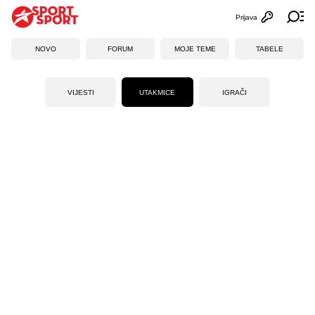
Prijava
Otvori profi
Ot
NOVO
FORUM
MOJE TEME
TABELE
VIJESTI
UTAKMICE
IGRAČI