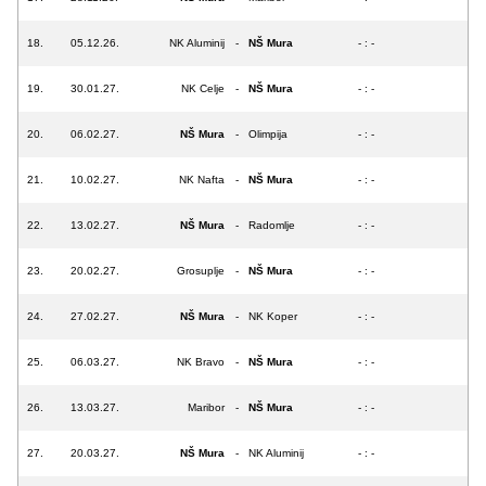
18.
05.12.26.
NK Aluminij
-
NŠ Mura
- : -
19.
30.01.27.
NK Celje
-
NŠ Mura
- : -
20.
06.02.27.
NŠ Mura
-
Olimpija
- : -
21.
10.02.27.
NK Nafta
-
NŠ Mura
- : -
22.
13.02.27.
NŠ Mura
-
Radomlje
- : -
23.
20.02.27.
Grosuplje
-
NŠ Mura
- : -
24.
27.02.27.
NŠ Mura
-
NK Koper
- : -
25.
06.03.27.
NK Bravo
-
NŠ Mura
- : -
26.
13.03.27.
Maribor
-
NŠ Mura
- : -
27.
20.03.27.
NŠ Mura
-
NK Aluminij
- : -