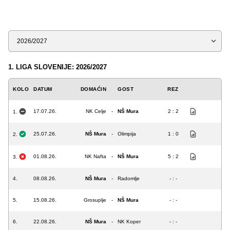
Sezona
1. LIGA SLOVENIJE: 2026/2027
KOLO
DATUM
DOMAĆIN
GOST
REZ
17.07.26.
NK Celje
-
NŠ Mura
2 : 2
1.
25.07.26.
NŠ Mura
-
Olimpija
1 : 0
2.
01.08.26.
NK Nafta
-
NŠ Mura
5 : 2
3.
4.
08.08.26.
NŠ Mura
-
Radomlje
- : -
5.
15.08.26.
Grosuplje
-
NŠ Mura
- : -
6.
22.08.26.
NŠ Mura
-
NK Koper
- : -