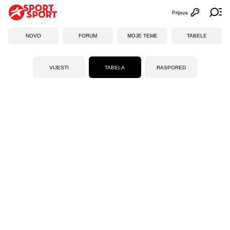
Prijava
Otvori profi
Ot
NOVO
FORUM
MOJE TEME
TABELE
VIJESTI
TABELA
RASPORED