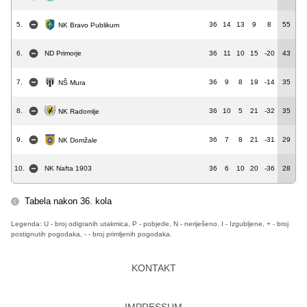
5.
36
14
13
9
8
55
NK Bravo Publikum
6.
ND Primorje
36
11
10
15
-20
43
7.
36
9
8
19
-14
35
NŠ Mura
8.
36
10
5
21
-32
35
NK Radomlje
9.
36
7
8
21
-31
29
NK Domžale
10.
NK Nafta 1903
36
6
10
20
-36
28
Tabela nakon 36. kola
Legenda: U - broj odigranih utakmica, P - pobjede, N - neriješeno, I - Izgubljene, + - broj
postignutih pogodaka, - - broj primljenih pogodaka.
KONTAKT