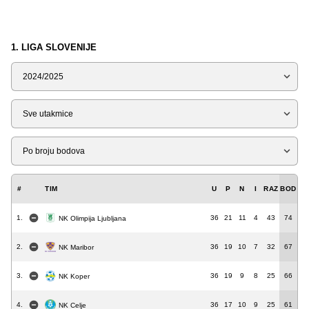
1. LIGA SLOVENIJE
Sezona
Tip
Liga
#
TIM
U
P
N
I
RAZ
BOD
1.
36
21
11
4
43
74
NK Olimpija Ljubljana
2.
36
19
10
7
32
67
NK Maribor
3.
36
19
9
8
25
66
NK Koper
4.
36
17
10
9
25
61
NK Celje