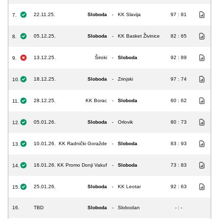
22.11.25.
Sloboda
-
KK Slavija
97 : 81
7.
05.12.25.
Sloboda
-
KK Basket Živinice
82 : 65
8.
13.12.25.
Široki
-
Sloboda
92 : 89
9.
18.12.25.
Sloboda
-
Zrinjski
97 : 74
10.
28.12.25.
KK Borac
-
Sloboda
60 : 62
11.
05.01.26.
Sloboda
-
Orlovik
80 : 73
12.
10.01.26.
KK Radnički Goražde
-
Sloboda
83 : 93
13.
16.01.26.
KK Promo Donji Vakuf
-
Sloboda
73 : 83
14.
25.01.26.
Sloboda
-
KK Leotar
92 : 63
15.
16.
TBD
Sloboda
-
Slobodan
- : -