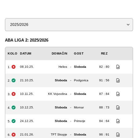
Sezona
ABA LIGA 2: 2025/2026
KOLO
DATUM
DOMAĆIN
GOST
REZ
08.10.25.
Helios
-
Sloboda
82 : 80
1.
21.10.25.
Sloboda
-
Podgorica
91 : 56
2.
10.11.25.
KK Vojvodina
-
Sloboda
87 : 84
3.
10.12.25.
Sloboda
-
Mornar
88 : 73
4.
24.12.25.
Sloboda
-
Primorje
84 : 64
5.
21.01.26.
TFT Skopje
-
Sloboda
96 : 91
6.