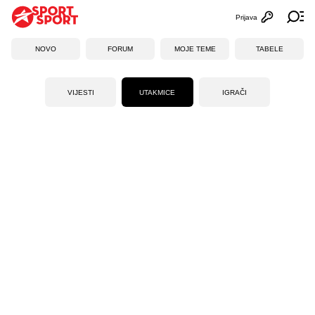
Prijava
Otvori profi
Ot
NOVO
FORUM
MOJE TEME
TABELE
VIJESTI
UTAKMICE
IGRAČI