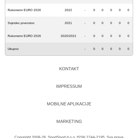
Rukometni EURO 2026
2022
-
0
0
0
0
0
Svjetsko prvenstvo
2021
-
0
0
0
0
0
Rukometni EURO 2026
2020/2021
-
0
0
0
0
0
Ukupno
-
0
0
0
0
0
KONTAKT
IMPRESSUM
MOBILNE APLIKACIJE
MARKETING
Copyright 2008-26. SportSport d.o.o. ISSN 2744-2195. Sva prava