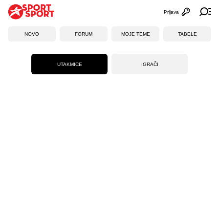
Prijava
Otvori profi
Ot
NOVO
FORUM
MOJE TEME
TABELE
UTAKMICE
IGRAČI