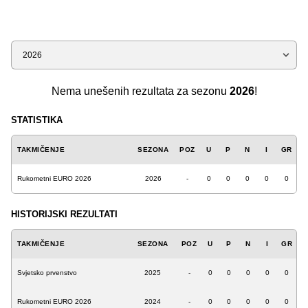
Sezona
Nema unešenih rezultata za sezonu
2026
!
STATISTIKA
TAKMIČENJE
SEZONA
POZ
U
P
N
I
GR
Rukometni EURO 2026
2026
-
0
0
0
0
0
HISTORIJSKI REZULTATI
TAKMIČENJE
SEZONA
POZ
U
P
N
I
GR
Svjetsko prvenstvo
2025
-
0
0
0
0
0
Rukometni EURO 2026
2024
-
0
0
0
0
0