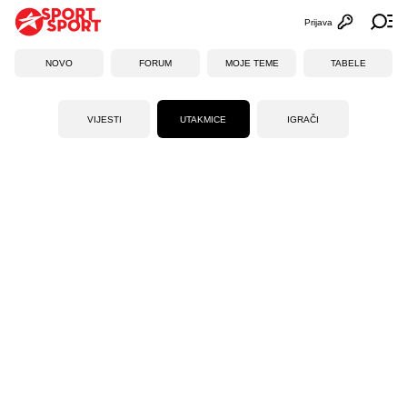
Prijava
Otvori profi
Ot
NOVO
FORUM
MOJE TEME
TABELE
VIJESTI
UTAKMICE
IGRAČI