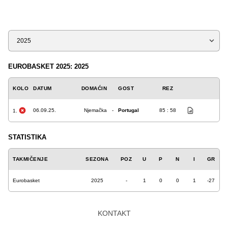
Sezona
EUROBASKET 2025: 2025
KOLO
DATUM
DOMAĆIN
GOST
REZ
06.09.25.
Njemačka
-
Portugal
85 : 58
1.
STATISTIKA
TAKMIČENJE
SEZONA
POZ
U
P
N
I
GR
Eurobasket
2025
-
1
0
0
1
-27
KONTAKT