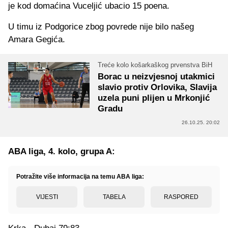
je kod domaćina Vuceljić ubacio 15 poena.
U timu iz Podgorice zbog povrede nije bilo našeg
Amara Gegića.
Treće kolo košarkaškog prvenstva BiH
Borac u neizvjesnoj utakmici
slavio protiv Orlovika, Slavija
uzela puni plijen u Mrkonjić
Gradu
26.10.25. 20:02
ABA liga, 4. kolo, grupa A:
Potražite više informacija na temu ABA liga:
VIJESTI
TABELA
RASPORED