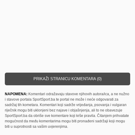
PRIKAŽI STRANICU KOMENTARA (0)
NAPOMENA:
Komentari odražavaju stavove njihovih autora/ica, a ne nužno
i stavove portala SportSport.ba te portal ne može i neće odgovarati za
sadržaj tih kometara. Komentari koji sadrže vrijeđanja, psovanja i vulgaran
riječnik mogu biti uklonjeni bez najave i objašnjenja, ali to ne obavezuje
SportSport.ba da obriše sve komentare koji krše pravila. Čitanjem prihvatate
mogućnost da među komentarima mogu biti pronađeni sadržaji koji mogu
biti u suprotnosti sa vašim uvjerenjima.