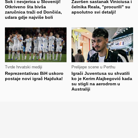
Šok i nevjerica u Sloveniji!
Završen sastanak Viniciusa i
Otkriveno šta bivša
čelnika Reala, "procurili" su
zaručnica traži od Dončića,
apsolutno svi detalji!
udara gdje najviše boli
Tvrde hrvatski mediji
Prelijepe scene u Perthu
Reprezentativac BiH uskoro
Igrači Juventusa su shvatili
postaje novi igrač Hajduka!
ko je Kerim Alajbegović kada
su stigli na aerodrom u
Australiji