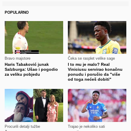
POPULARNO
Bravo majstore
Čeka se rasplet velike sage
Haris Tabaković junak
I to mu je malo? Real
Salzburga: Ušao i pogodio
Viniciusu servirao konačnu
za veliku pobjedu
ponudu i poručio da "više
od toga nećeš dobiti"
Procurili detalji tužbe
Trajao je nekoliko sati