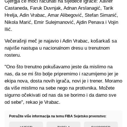
Gjergja će moći računati na sljedeće igrače: Xavier
Castaneda, Faruk Duvnjak, Adnan Arslanagić, Tarik
Hrelja, Adin Vrabac, Amar Alibegović, Stefan Simanić,
Nikola Marić, Emir Sulejmanović, Ajdin Penava i Vojin
Ilić.
Večerašnji meč je najavio i Adin Vrabac, košarkaš sa
najviše nastupa u nacionalnom dresu u trenutnom
rosteru.
"Ono što trenutno pokušavamo jeste da mislimo na
nas, da se mi što bolje pripremimo i razumijemo jer je
ekipa nova, dosta novih igrača, novi je i trener. Moramo
da više mislimo na sebe nego na protivnika. Možete
sigurno očekivati od nas da se borimo i da damo sve
od sebe", rekao je Vrabac.
Potražite više informacija na temu FIBA Svjetsko prvenstvo: