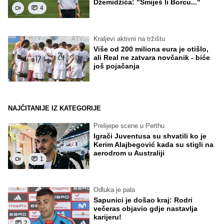
Džemidžića: "Smiješ li Borcu..."
4
Kraljevi aktivni na tržištu
Više od 200 miliona eura je otišlo,
ali Real ne zatvara novčanik - biće
još pojačanja
NAJČITANIJE IZ KATEGORIJE
Prelijepe scene u Perthu
Igrači Juventusa su shvatili ko je
Kerim Alajbegović kada su stigli na
aerodrom u Australiji
1
Odluka je pala
Sapunici je došao kraj: Rodri
večeras objavio gdje nastavlja
karijeru!
2