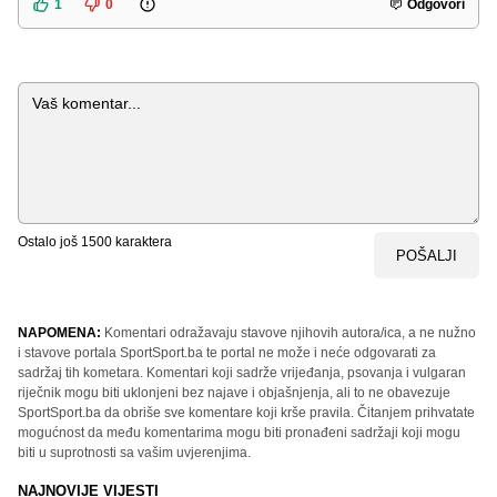
1
0
Odgovori
Komentar
Ostalo još
1500
karaktera
POŠALJI
NAPOMENA:
Komentari odražavaju stavove njihovih autora/ica, a ne nužno
i stavove portala SportSport.ba te portal ne može i neće odgovarati za
sadržaj tih kometara. Komentari koji sadrže vrijeđanja, psovanja i vulgaran
riječnik mogu biti uklonjeni bez najave i objašnjenja, ali to ne obavezuje
SportSport.ba da obriše sve komentare koji krše pravila. Čitanjem prihvatate
mogućnost da među komentarima mogu biti pronađeni sadržaji koji mogu
biti u suprotnosti sa vašim uvjerenjima.
NAJNOVIJE VIJESTI