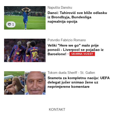
Napušta Dansku
Danci: Tahirović sve bliže odlasku
iz Brondbyja, Bundesliga
najrealnija opcija
1
Potvrdio Fabrizio Romano
Veliki "Here we go" malo prije
ponoći - Liverpool se pojačao iz
·
Barcelone!
UDARNA VIJEST
Tokom duela Sheriff - St. Gallen
Sramota za kompletnu naciju: UEFA
delegat jučer snimao žene uz
neprimjerene komentare
KONTAKT