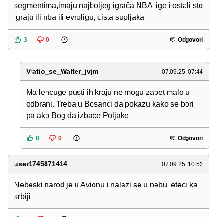
segmentima,imaju najboljeg igrača NBA lige i ostali sto
igraju ili nba ili evroligu, cista supljaka
3
0
Odgovori
Vratio_se_Walter_jvjm
07.09.25. 07:44
Ma lencuge pusti ih kraju ne mogu zapet malo u
odbrani. Trebaju Bosanci da pokazu kako se bori
pa akp Bog da izbace Poljake
0
0
Odgovori
user1745871414
07.09.25. 10:52
Nebeski narod je u Avionu i nalazi se u nebu leteci ka
srbiji