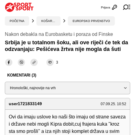
Prijava
Otvori profi
Ot
POČETNA
KOŠARKA
EUROPSKO PRVENSTVO
Nakon debakla na Eurobasketu i poraza od Finske
Srbija je u totalnom šoku, ali ove riječi će tek da
odzvanjaju: Pešićeva žrtva nije mogla da šuti
3
KOMENTARI (3)
Sortiraj
user1721833149
07.09.25. 10:52
Ovi da imaju uslove ko naši što imaju od strane saveza
i države nebi mogli Kipra dobit,cuj frajera kuka "kroz
sta smo prošli" a iza njih stoji komplet država u svim