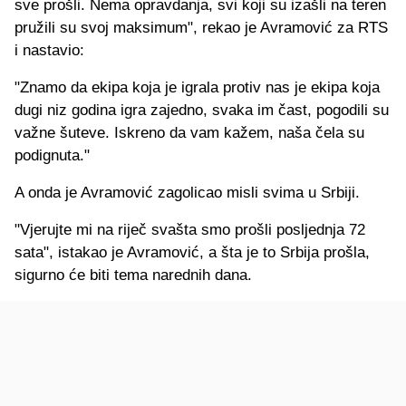
sve prošli. Nema opravdanja, svi koji su izašli na teren
pružili su svoj maksimum", rekao je
Avramović
za RTS
i nastavio:
"Znamo da ekipa koja je igrala protiv nas je ekipa koja
dugi niz godina igra zajedno, svaka im čast, pogodili su
važne
šuteve
. Iskreno da vam kažem, naša čela su
podignuta."
A onda je
Avramović
zagolicao misli svima u Srbiji.
"Vjerujte mi na riječ svašta smo prošli
posljednja
72
sata", istakao je
Avramović
, a šta
je to
Srbija prošla,
sigurno će biti tema narednih dana.