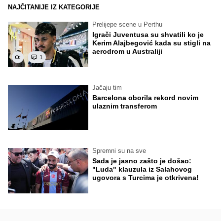
NAJČITANIJE IZ KATEGORIJE
Prelijepe scene u Perthu
Igrači Juventusa su shvatili ko je
Kerim Alajbegović kada su stigli na
aerodrom u Australiji
1
Jačaju tim
Barcelona oborila rekord novim
ulaznim transferom
Spremni su na sve
Sada je jasno zašto je došao:
"Luda" klauzula iz Salahovog
ugovora s Turcima je otkrivena!