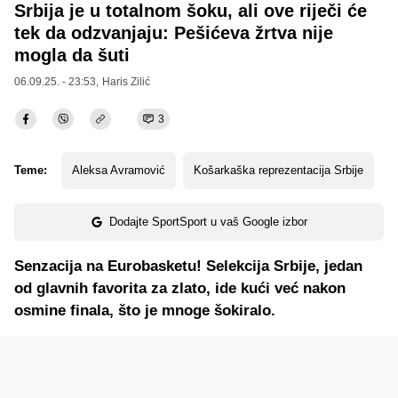
Srbija je u totalnom šoku, ali ove riječi će
tek da odzvanjaju: Pešićeva žrtva nije
mogla da šuti
06.09.25. - 23:53,
Haris Zilić
3
Teme:
Aleksa Avramović
Košarkaška reprezentacija Srbije
Dodajte SportSport u vaš Google izbor
Senzacija na
Eurobasketu!
Selekcija Srbije, jedan
od glavnih favorita za zlato, ide ku
ći već nakon
osmine finala, što je mnoge šokiralo.