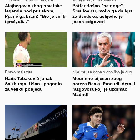
Alajbegović zbog hrvatske
Potter došao "na noge"
legende pod pritiskom,
Smajloviću, molio ga da igra
Pjanić ga brani: "Bio je veliki
za Švedsku, uslijedio je
igrač, ali..."
jasan odgovor!
Bravo majstore
Nije mu se dopalo ono što je čuo
Haris Tabaković junak
Mourinho bijesan zbog
Salzburga: Ušao i pogodio
poteza Reala: Procurili detalji
za veliku pobjedu
razgovora koji je uzdrmao
Madrid!