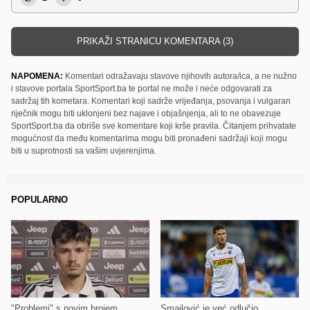
PRIKAŽI STRANICU KOMENTARA (3)
NAPOMENA:
Komentari odražavaju stavove njihovih autora/ica, a ne nužno
i stavove portala SportSport.ba te portal ne može i neće odgovarati za
sadržaj tih kometara. Komentari koji sadrže vrijeđanja, psovanja i vulgaran
riječnik mogu biti uklonjeni bez najave i objašnjenja, ali to ne obavezuje
SportSport.ba da obriše sve komentare koji krše pravila. Čitanjem prihvatate
mogućnost da među komentarima mogu biti pronađeni sadržaji koji mogu
biti u suprotnosti sa vašim uvjerenjima.
POPULARNO
"Problemi" s novim brojem
Smajlović je već odlučio