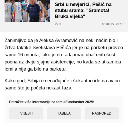
Srbi u nevjerici, Pešić na
stubu srama: "Sramota!
Bruka vijeka"
3
06.09.25. 23:13
Zanimljivo da je Aleksa Avramović na neki način bio i
žrtva taktike Svetislava Pešića jer je na parketu proveo
samo 16 minuta, iako je do tada imao ubačenih šest
poena uz dvije sjajne asistencije, no kada se utkamica
lomila nije ga bilo na parketu.
Kako god, Srbija iznenađujuće i šokantno ide na avion
samo što je počela
nokaut
faza.
Potražite više informacija na temu Eurobasket 2025:
VIJESTI
TABELA
RASPORED