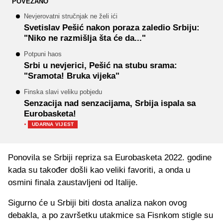
POVEZANO
Nevjerovatni stručnjak ne želi ići
Svetislav Pešić nakon poraza zaledio Srbiju:
"Niko ne razmišlja šta će da..."
Potpuni haos
Srbi u nevjerici, Pešić na stubu srama:
"Sramota! Bruka vijeka"
Finska slavi veliku pobjedu
Senzacija nad senzacijama, Srbija ispala sa
Eurobasketa!
·
UDARNA VIJEST
Ponovila se Srbiji repriza sa
Eurobasketa
2022. godine
kada su također došli kao veliki favoriti,
a onda
u
osmini finala zaustavljeni od Italije.
Sigurno
će u
Srbiji
biti dosta an
aliza
nakon ovog
debakla, a po završetku utakmice sa
Fisnkom
stigle su