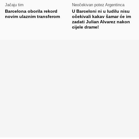
Jačaju tim
Neočekivan potez Argentinca
Barcelona oborila rekord
U Barceloni ni u ludilu nisu
novim ulaznim transferom
očekivali kakav šamar će im
zadati Julian Alvarez nakon
cijele drame!