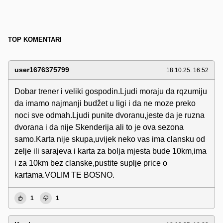
TOP KOMENTARI
user1676375799
18.10.25. 16:52
Dobar trener i veliki gospodin.Ljudi moraju da rqzumiju
da imamo najmanji budžet u ligi i da ne moze preko
noci sve odmah.Ljudi punite dvoranu,jeste da je ruzna
dvorana i da nije Skenderija ali to je ova sezona
samo.Karta nije skupa,uvijek neko vas ima clansku od
zelje ili sarajeva i karta za bolja mjesta bude 10km,ima
i za 10km bez clanske,pustite suplje price o
kartama.VOLIM TE BOSNO.
1
1