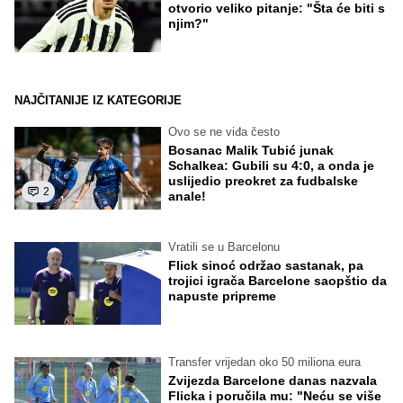
otvorio veliko pitanje: "Šta će biti s
njim?"
NAJČITANIJE IZ KATEGORIJE
Ovo se ne viđa često
Bosanac Malik Tubić junak
Schalkea: Gubili su 4:0, a onda je
uslijedio preokret za fudbalske
2
anale!
Vratili se u Barcelonu
Flick sinoć održao sastanak, pa
trojici igrača Barcelone saopštio da
napuste pripreme
Transfer vrijedan oko 50 miliona eura
Zvijezda Barcelone danas nazvala
Flicka i poručila mu: "Neću se više