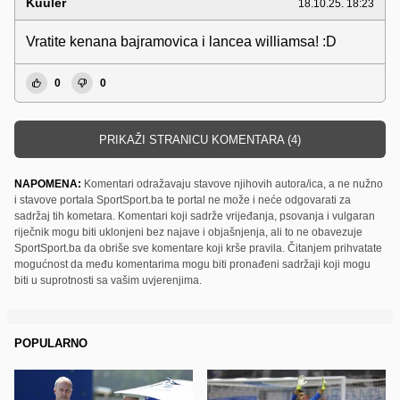
Kuuler
18.10.25. 18:23
Vratite kenana bajramovica i lancea williamsa! :D
0
0
PRIKAŽI STRANICU KOMENTARA (4)
NAPOMENA:
Komentari odražavaju stavove njihovih autora/ica, a ne nužno
i stavove portala SportSport.ba te portal ne može i neće odgovarati za
sadržaj tih kometara. Komentari koji sadrže vrijeđanja, psovanja i vulgaran
riječnik mogu biti uklonjeni bez najave i objašnjenja, ali to ne obavezuje
SportSport.ba da obriše sve komentare koji krše pravila. Čitanjem prihvatate
mogućnost da među komentarima mogu biti pronađeni sadržaji koji mogu
biti u suprotnosti sa vašim uvjerenjima.
POPULARNO