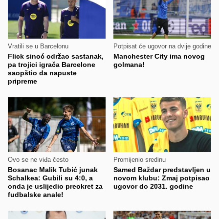
Vratili se u Barcelonu
Potpisat će ugovor na dvije godine
Flick sinoć održao sastanak,
Manchester City ima novog
pa trojici igrača Barcelone
golmana!
saopštio da napuste
pripreme
Ovo se ne viđa često
Promijenio sredinu
Bosanac Malik Tubić junak
Samed Baždar predstavljen u
Schalkea: Gubili su 4:0, a
novom klubu: Zmaj potpisao
onda je uslijedio preokret za
ugovor do 2031. godine
fudbalske anale!