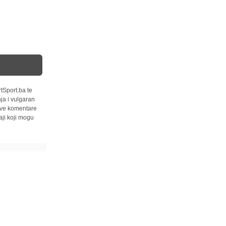
tSport.ba te
ja i vulgaran
 sve komentare
ji koji mogu