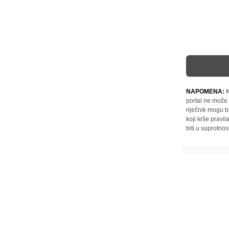
NAPOMENA:
K
portal ne može 
riječnik mogu b
koji krše pravi
biti u suprotnos