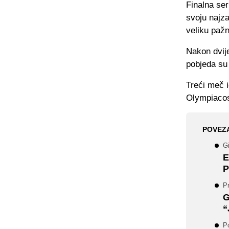
Finalna se
svoju najza
veliku pažn
Nakon dvije
pobjeda su
Treći meč i
Olympiacos
POVEZ
G
E
P
Pr
G
“
P