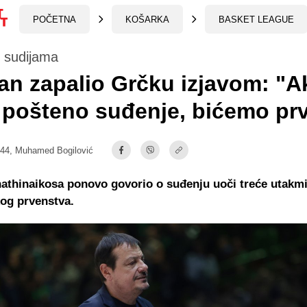
POČETNA
KOŠARKA
BASKET LEAGUE
 sudijama
n zapalio Grčku izjavom: "A
pošteno suđenje, bićemo prv
:44,
Muhamed Bogilović
athinaikosa ponovo govorio o suđenju uoči treće utakmi
kog prvenstva.