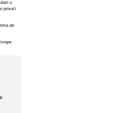
ulazi u
o privući
 tima do
 Evrope
u: