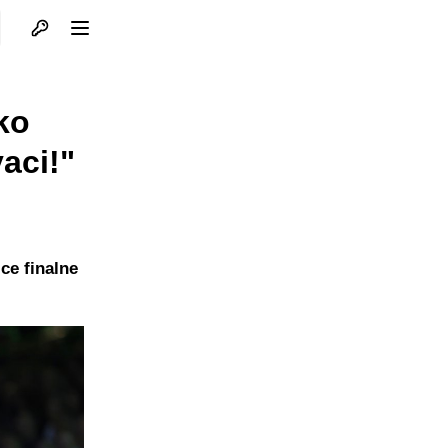
Otvori profil
Otvori meni
ko
aci!"
ce finalne