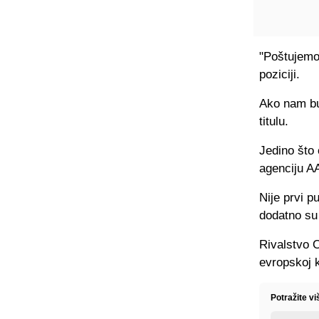
"Poštujemo
poziciji.
Ako nam bu
titulu.
Jedino što
agenciju A
Nije prvi p
dodatno su 
Rivalstvo 
evropskoj 
Potražite v