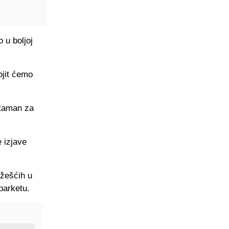
 u boljoj
ojit ćemo
Ataman za
e izjave
jžešćih u
parketu.