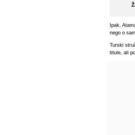
Ž
Ipak, Atama
nego o sam
Turski stru
titule, ali