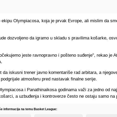
 ekipu Olympiacosa, koja je prvak Evrope, ali mislim da smo
de dozvoljeno da igramo u skladu s pravilima košarke, osv
 očekujemo jeste ravnopravno i pošteno suđenje", rekao je 
A.
ut da iskusni trener javno komentariše rad arbitara, a njegov
podgrijale atmosferu pred nastavak finalne serije.
Olympiacosa i Panathinaikosa godinama važi za jedno od na
košarci, a uzbuđenja i kontroverze često ne ostaju samo na 
iše informacija na temu Basket League: