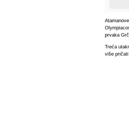
Atamanove r
Olympiacos 
prvaka Grč
Treća utakm
više pričat