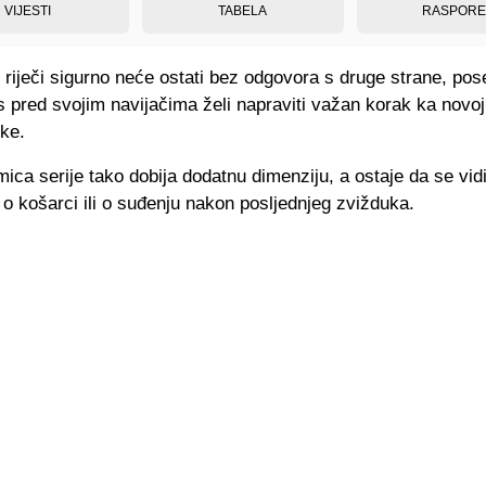
VIJESTI
TABELA
RASPOR
iječi sigurno neće ostati bez odgovora s druge strane, pos
pred svojim navijačima želi napraviti važan korak ka novoj t
ke.
ica serije tako dobija dodatnu dimenziju, a ostaje da se vidi
i o košarci ili o suđenju nakon posljednjeg zvižduka.