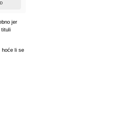
ED
ebno jer
ituli
 hoće li se