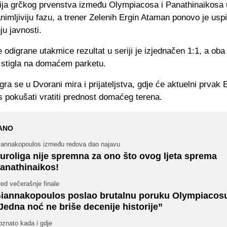
rija grčkog prvenstva između Olympiacosa i Panathinaikosa 
nimljiviju fazu, a trener Zelenih Ergin Ataman ponovo je uspi
ju javnosti.
 odigrane utakmice rezultat u seriji je izjednačen 1:1, a oba
 stigla na domaćem parketu.
gra se u Dvorani mira i prijateljstva, gdje će aktuelni prvak
 pokušati vratiti prednost domaćeg terena.
ANO
iannakopoulos između redova dao najavu
uroliga nije spremna za ono što ovog ljeta sprema
anathinaikos!
ed večerašnje finale
iannakopoulos poslao brutalnu poruku Olympiacos
Jedna noć ne briše decenije historije”
oznato kada i gdje