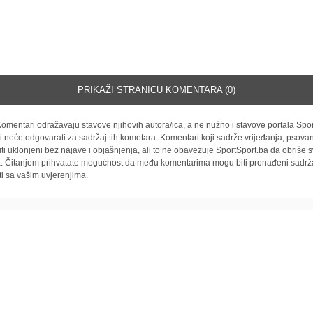
PRIKAŽI STRANICU KOMENTARA (0)
omentari odražavaju stavove njihovih autora/ica, a ne nužno i stavove portala Spor
i neće odgovarati za sadržaj tih kometara. Komentari koji sadrže vrijeđanja, psovan
iti uklonjeni bez najave i objašnjenja, ali to ne obavezuje SportSport.ba da obriše
la. Čitanjem prihvatate mogućnost da među komentarima mogu biti pronađeni sadrža
ti sa vašim uvjerenjima.