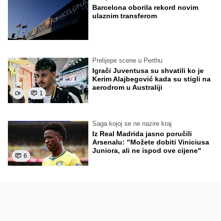
Barcelona oborila rekord novim
ulaznim transferom
Prelijepe scene u Perthu
Igrači Juventusa su shvatili ko je
Kerim Alajbegović kada su stigli na
aerodrom u Australiji
1
Saga kojoj se ne nazire kraj
Iz Real Madrida jasno poručili
Arsenalu: "Možete dobiti Viniciusa
Juniora, ali ne ispod ove cijene"
6