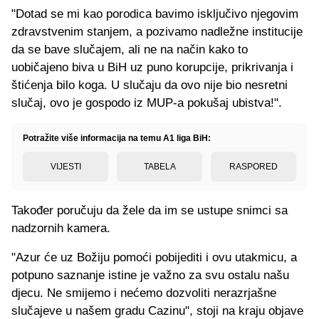
"Dotad se mi kao porodica bavimo isključivo njegovim
zdravstvenim stanjem, a pozivamo nadležne institucije
da se bave slučajem, ali ne na način kako to
uobičajeno biva u BiH uz puno korupcije, prikrivanja i
štićenja bilo koga. U slučaju da ovo nije bio nesretni
slučaj, ovo je gospodo iz MUP-a pokušaj ubistva!".
Potražite više informacija na temu A1 liga BiH:
VIJESTI
TABELA
RASPORED
Također poručuju da žele da im se ustupe snimci sa
nadzornih kamera.
"Azur će uz Božiju pomoći pobijediti i ovu utakmicu, a
potpuno saznanje istine je važno za svu ostalu našu
djecu. Ne smijemo i nećemo dozvoliti nerazrjašne
slučajeve u našem gradu Cazinu", stoji na kraju objave