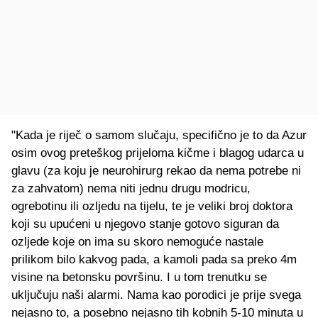
"Kada je riječ o samom slučaju, specifično je to da Azur
osim ovog preteškog prijeloma kičme i blagog udarca u
glavu (za koju je neurohirurg rekao da nema potrebe ni
za zahvatom) nema niti jednu drugu modricu,
ogrebotinu ili ozljedu na tijelu, te je veliki broj doktora
koji su upućeni u njegovo stanje gotovo siguran da
ozljede koje on ima su skoro nemoguće nastale
prilikom bilo kakvog pada, a kamoli pada sa preko 4m
visine na betonsku površinu. I u tom trenutku se
uključuju naši alarmi. Nama kao porodici je prije svega
nejasno to, a posebno nejasno tih kobnih 5-10 minuta u