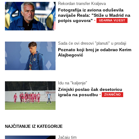
Rekordan transfer Kraljeva
Fotografija iz aviona oduševila
navijače Reala: "Stiže u Madrid na
·
potpis ugovora"
UDARNA VIJEST
Sada će ovi dresovi "planuti" u prodaji
Poznato koji broj je odabrao Kerim
Alajbegović
Idu na "kaljenje"
Zrinjski poslao čak desetoricu
·
igrača na posudbu
ZVANIČNO
NAJČITANIJE IZ KATEGORIJE
Jačaju tim