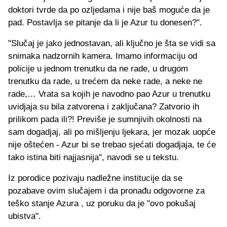
doktori tvrde da po ozljedama i nije baš moguće da je
pad. Postavlja se pitanje da li je Azur tu donesen?".
"Slučaj je jako jednostavan, ali ključno je šta se vidi sa
snimaka nadzornih kamera. Imamo informaciju od
policije u jednom trenutku da ne rade, u drugom
trenutku da rade, u trećem da neke rade, a neke ne
rade,… Vrata sa kojih je navodno pao Azur u trenutku
uvidjaja su bila zatvorena i zaključana? Zatvorio ih
prilikom pada ili?! Previše je sumnjivih okolnosti na
sam dogadjaj, ali po mišljenju ljekara, jer mozak uopće
nije oštećen - Azur bi se trebao sjećati dogadjaja, te će
tako istina biti najjasnija", navodi se u tekstu.
Iz porodice pozivaju nadležne institucije da se
pozabave ovim slučajem i da pronađu odgovorne za
teško stanje Azura , uz poruku da je "ovo pokušaj
ubistva".