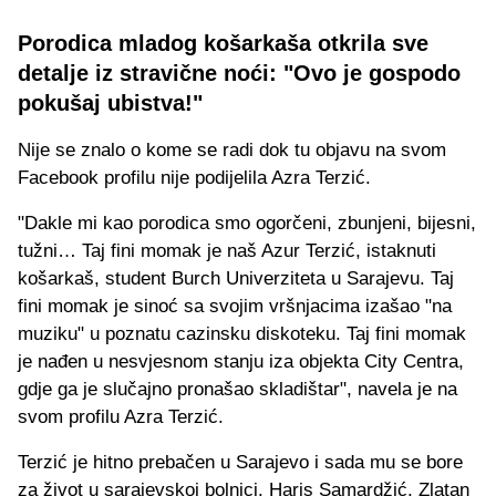
Porodica mladog košarkaša otkrila sve
detalje iz stravične noći: "Ovo je gospodo
pokušaj ubistva!"
Nije se znalo o kome se radi dok tu objavu na svom
Facebook profilu nije podijelila Azra Terzić.
"Dakle mi kao porodica smo ogorčeni, zbunjeni, bijesni,
tužni… Taj fini momak je naš Azur Terzić, istaknuti
košarkaš, student Burch Univerziteta u Sarajevu. Taj
fini momak je sinoć sa svojim vršnjacima izašao "na
muziku" u poznatu cazinsku diskoteku. Taj fini momak
je nađen u nesvjesnom stanju iza objekta City Centra,
gdje ga je slučajno pronašao skladištar", navela je na
svom profilu Azra Terzić.
Terzić je hitno prebačen u Sarajevo i sada mu se bore
za život u sarajevskoj bolnici. Haris Samardžić, Zlatan