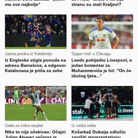
mu sve najbolje"
stranu su stali Kraljevi?
Jasna poruka iz Katalonije
Sjajan meč u Chicagu
Iz Engleske stigla ponuda na
Leeds pobijedio Liverpool, a
adresu Barcelone, a odgovor
jedan komentar za
Katalonaca je priča za sebe
Muharemovića je hit: "On će
idućeg ljeta..."
Sada se čeka rasplet
Iz vedra neba
Niko to nije očekivao: Očajni
Košarkaš Dubaija odlučio
Julian Alvarez večeras je
završiti reprezentativnu