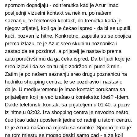
spornom dogadjaju - od trenutka kad je Azur imao
posljednji vizuelni kontakt sa nekim, po našem
saznanju, te telefonski kontakt, do trenutka kada je
njegov prijatelj, koji ga je čekao ispred - da bi se uputili
kući, pozvan iz hitne. Konkretno, zaputila su se obojica
prema izlazu, te je Azur sreo skupinu poznanika i
zastao da se pozdravi, a prijatelj je nastavio prema
autu poručivši mu da ga čeka ispred. Da bi ljudi koje je
sreo izjavili da se on tu nije zadržao ni pune 3 min.
Zatim je po našem saznanju sreo drugu poznanicu na
hodniku shopping centra, te se pozdravio i nastavio
dalje. U medjuvremenu je imao kontakt porukama sa
prijateljem koji je već izašao u kontekstu: Ideš? -Idem.
Dakle telefonski kontakt sa prijateljem u 01:40, a poziv
iz hitne u 02:02. Iza shopping centra je navodno nešto
čuo (kao udar) uposlenik jedne od radnji u istom centru,
te je Azura našao na mjestu sa snimke. Sporno je da je
na tom mjestu se mogao desiti samo pad - a za koji