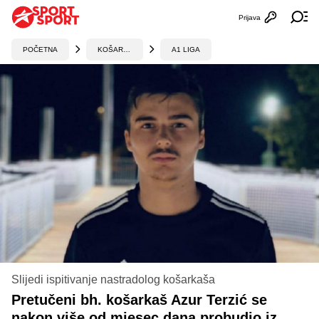
Prijava
Otvori profi
Ot
POČETNA
KOŠARKA
A1 LIGA
Slijedi ispitivanje nastradolog košarkaša
Pretučeni bh. košarkaš Azur Terzić se
nakon više od mjesec dana probudio iz