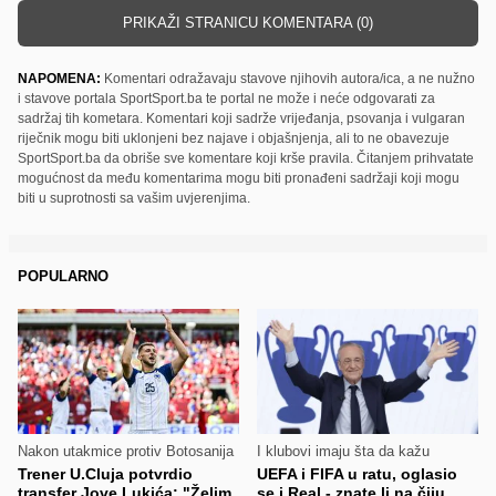
PRIKAŽI STRANICU KOMENTARA (0)
NAPOMENA:
Komentari odražavaju stavove njihovih autora/ica, a ne nužno
i stavove portala SportSport.ba te portal ne može i neće odgovarati za
sadržaj tih kometara. Komentari koji sadrže vrijeđanja, psovanja i vulgaran
riječnik mogu biti uklonjeni bez najave i objašnjenja, ali to ne obavezuje
SportSport.ba da obriše sve komentare koji krše pravila. Čitanjem prihvatate
mogućnost da među komentarima mogu biti pronađeni sadržaji koji mogu
biti u suprotnosti sa vašim uvjerenjima.
POPULARNO
Nakon utakmice protiv Botosanija
I klubovi imaju šta da kažu
Trener U.Cluja potvrdio
UEFA i FIFA u ratu, oglasio
transfer Jove Lukića: "Želim
se i Real - znate li na čiju