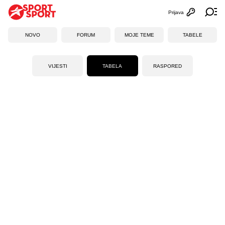
Prijava
Otvori profi
Ot
NOVO
FORUM
MOJE TEME
TABELE
VIJESTI
TABELA
RASPORED