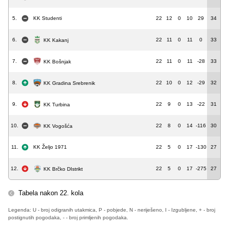
5.
KK Studenti
22
12
0
10
29
34
6.
22
11
0
11
0
33
KK Kakanj
7.
22
11
0
11
-28
33
KK Bošnjak
8.
22
10
0
12
-29
32
KK Gradina Srebrenik
9.
22
9
0
13
-22
31
KK Turbina
10.
22
8
0
14
-116
30
KK Vogošća
11.
KK Željo 1971
22
5
0
17
-130
27
12.
22
5
0
17
-275
27
KK Brčko DIstrikt
Tabela nakon 22. kola
Legenda: U - broj odigranih utakmica, P - pobjede, N - neriješeno, I - Izgubljene, + - broj
postignutih pogodaka, - - broj primljenih pogodaka.