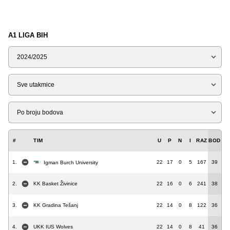
A1 LIGA BIH
Sezona
Tip
Liga
#
TIM
U
P
N
I
RAZ
BOD
1.
22
17
0
5
167
39
Igman Burch University
2.
KK Basket Živinice
22
16
0
6
241
38
3.
KK Gradina Tešanj
22
14
0
8
122
36
4.
UKK IUS Wolves
22
14
0
8
41
36