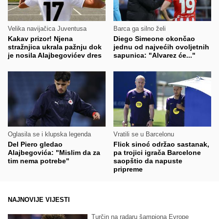
Velika navijačica Juventusa
Barca ga silno želi
Kakav prizor! Njena
Diego Simeone okončao
stražnjica ukrala pažnju dok
jednu od najvećih ovoljetnih
je nosila Alajbegovićev dres
sapunica: "Alvarez će..."
Oglasila se i klupska legenda
Vratili se u Barcelonu
Del Piero gledao
Flick sinoć održao sastanak,
Alajbegovića: "Mislim da za
pa trojici igrača Barcelone
tim nema potrebe"
saopštio da napuste
pripreme
NAJNOVIJE VIJESTI
Turčin na radaru šampiona Evrope