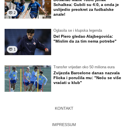
Schalkea: Gubili su 4:0, a onda je
uslijedio preokret za fudbalske
2
anale!
Oglasila se i klupska legenda
Del Piero gledao Alajbegovića:
"Mislim da za tim nema potrebe"
1
Transfer vrijedan oko 50 miliona eura
Zvijezda Barcelone danas nazvala
Flicka i poručila mu: "Neću se više
vraćati u klub"
KONTAKT
IMPRESSUM