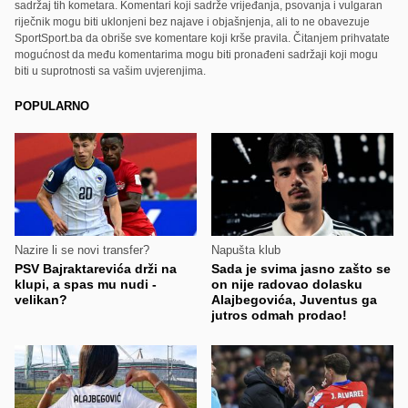
sadržaj tih kometara. Komentari koji sadrže vrijeđanja, psovanja i vulgaran
riječnik mogu biti uklonjeni bez najave i objašnjenja, ali to ne obavezuje
SportSport.ba da obriše sve komentare koji krše pravila. Čitanjem prihvatate
mogućnost da među komentarima mogu biti pronađeni sadržaji koji mogu
biti u suprotnosti sa vašim uvjerenjima.
POPULARNO
Nazire li se novi transfer?
Napušta klub
PSV Bajraktarevića drži na
Sada je svima jasno zašto se
klupi, a spas mu nudi -
on nije radovao dolasku
velikan?
Alajbegovića, Juventus ga
jutros odmah prodao!