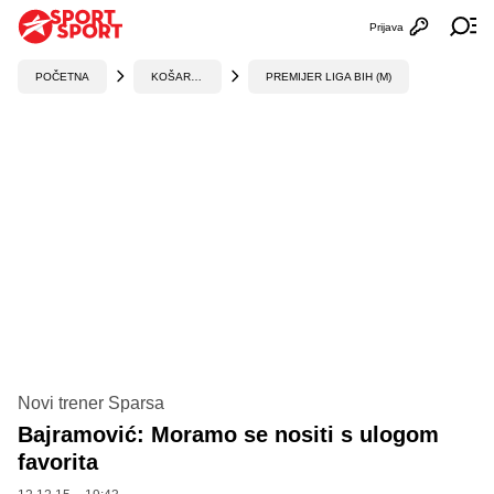
Prijava
Otvori profi
Ot
POČETNA
KOŠARKA
PREMIJER LIGA BIH (M)
Novi trener Sparsa
Bajramović: Moramo se nositi s ulogom
favorita