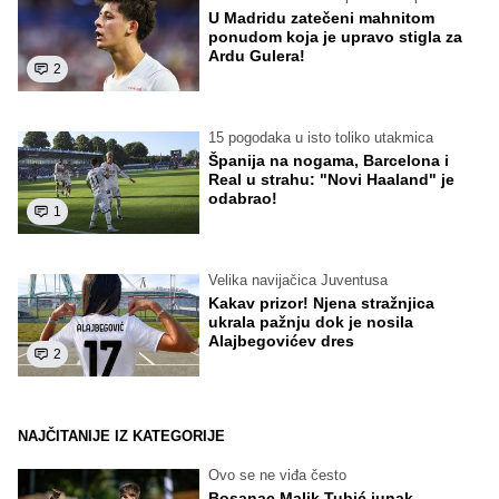
U Madridu zatečeni mahnitom
ponudom koja je upravo stigla za
Ardu Gulera!
2
15 pogodaka u isto toliko utakmica
Španija na nogama, Barcelona i
Real u strahu: "Novi Haaland" je
odabrao!
1
Velika navijačica Juventusa
Kakav prizor! Njena stražnjica
ukrala pažnju dok je nosila
Alajbegovićev dres
2
NAJČITANIJE IZ KATEGORIJE
Ovo se ne viđa često
Bosanac Malik Tubić junak