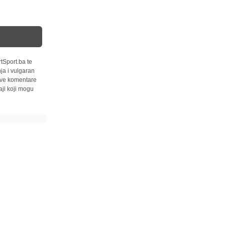
tSport.ba te
ja i vulgaran
 sve komentare
ji koji mogu