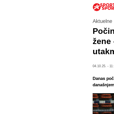
Aktuelne 
Počin
žene 
utakm
04.10.25. - 11
Danas poči
današnjem 