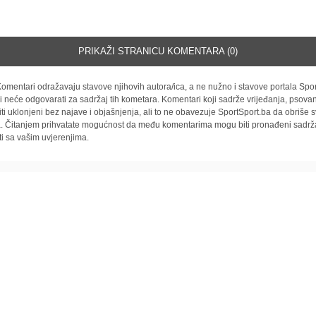
PRIKAŽI STRANICU KOMENTARA (0)
omentari odražavaju stavove njihovih autora/ica, a ne nužno i stavove portala Spor
i neće odgovarati za sadržaj tih kometara. Komentari koji sadrže vrijeđanja, psovan
iti uklonjeni bez najave i objašnjenja, ali to ne obavezuje SportSport.ba da obriše
la. Čitanjem prihvatate mogućnost da među komentarima mogu biti pronađeni sadrža
ti sa vašim uvjerenjima.