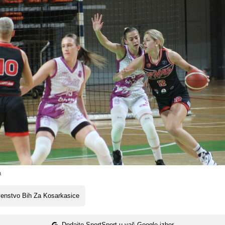
a
enstvo Bih Za Kosarkasice
Dodajte SportSport u vaš Google izbor