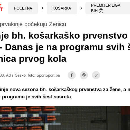
PREMIJER LIGA
POČETNA
KOŠARKA
BIH (Ž)
prvakinje dočekuju Zenicu
je bh. košarkaško prvenstvo
- Danas je na programu svih 
ica prvog kola
:38,
Adis Ćesko
, foto: SportSport.ba
nje nova sezona bh. košarkaškog prvenstva za žene, a 
programu je svih šest susreta.