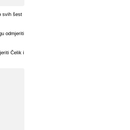
 svih šest
u odmjeriti
riti Čelik i