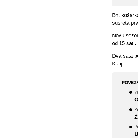
Bh. košark
susreta prv
Novu sezon
od 15 sati.
Dva sata po
Konjic.
POVEZ
Ve
O
P
Ž
P
U