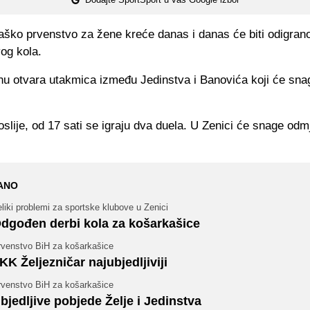
aško prvenstvo za žene kreće danas i danas će biti odigrano
og kola.
u otvara utakmica između Jedinstva i Banovića koji će snag
slije, od 17 sati se igraju dva duela. U Zenici će snage odmje
ANO
liki problemi za sportske klubove u Zenici
dgođen derbi kola za košarkašice
rvenstvo BiH za košarkašice
KK Željezničar najubjedljiviji
rvenstvo BiH za košarkašice
bjedljive pobjede Želje i Jedinstva