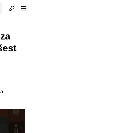
Otvori profil
Otvori meni
 za
šest
na