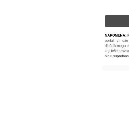
NAPOMENA:
K
portal ne može 
riječnik mogu b
koji krše pravi
biti u suprotnos