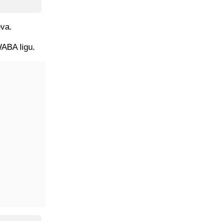
eva.
WABA ligu.