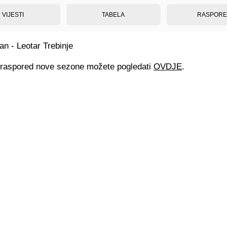
VIJESTI
TABELA
RASPOR
n - Leotar Trebinje
raspored nove sezone možete pogledati
OVDJE
.