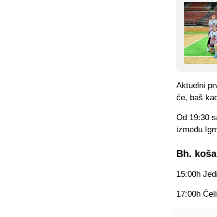
Aktuelni pr
će, baš kao
Od 19:30 sa
između Igma
Bh. koša
15:00h Jed
17:00h Čeli