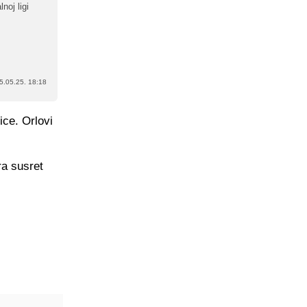
noj ligi
5.05.25. 18:18
ice. Orlovi
ra susret