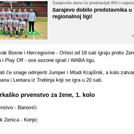
Sarajevske dame će predstavljati BiH u regional
Sarajevo dobilo predstavnika u
regionalnoj ligi!
0
vak Bosne i Hercegovine - Orlovi od 18 sati igraju protiv Zen
 i Play Off - ove sezone igrati i WABA ligu.
ti će snage odmjeriti Jumper i Mladi Krajišnik, a kolo zatva
na i Leotara iz Trebinja koji se igra u 20 sati.
rkaško prvenstvo za žene, 1. kolo
instvo - Banovići
k Zenica - Konjic