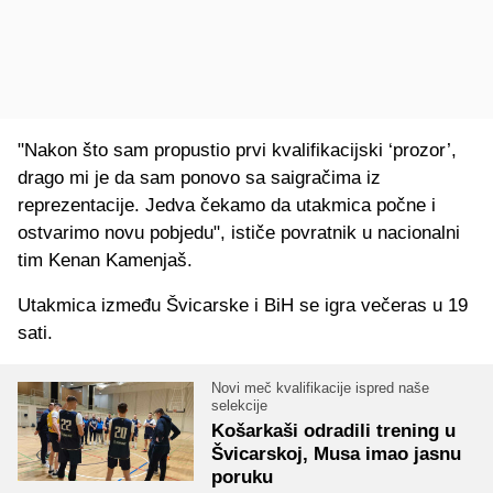
"Nakon što sam propustio prvi kvalifikacijski ‘prozor’,
drago mi je da sam ponovo sa saigračima iz
reprezentacije. Jedva čekamo da utakmica počne i
ostvarimo novu pobjedu", ističe povratnik u nacionalni
tim Kenan Kamenjaš.
Utakmica između Švicarske i BiH se igra večeras u 19
sati.
Novi meč kvalifikacije ispred naše
selekcije
Košarkaši odradili trening u
Švicarskoj, Musa imao jasnu
poruku