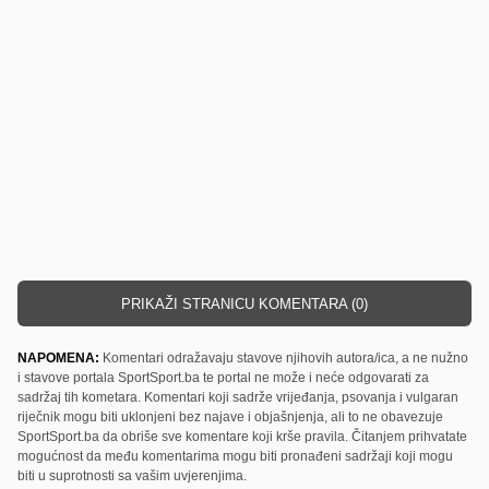
PRIKAŽI STRANICU KOMENTARA (0)
NAPOMENA:
Komentari odražavaju stavove njihovih autora/ica, a ne nužno
i stavove portala SportSport.ba te portal ne može i neće odgovarati za
sadržaj tih kometara. Komentari koji sadrže vrijeđanja, psovanja i vulgaran
riječnik mogu biti uklonjeni bez najave i objašnjenja, ali to ne obavezuje
SportSport.ba da obriše sve komentare koji krše pravila. Čitanjem prihvatate
mogućnost da među komentarima mogu biti pronađeni sadržaji koji mogu
biti u suprotnosti sa vašim uvjerenjima.