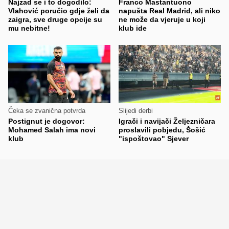
Najzad se i to dogodilo:
Franco Mastantuono
Vlahović poručio gdje želi da
napušta Real Madrid, ali niko
zaigra, sve druge opcije su
ne može da vjeruje u koji
mu nebitne!
klub ide
Čeka se zvanična potvrda
Slijedi derbi
Postignut je dogovor:
Igrači i navijači Željezničara
Mohamed Salah ima novi
proslavili pobjedu, Šošić
klub
"ispoštovao" Sjever