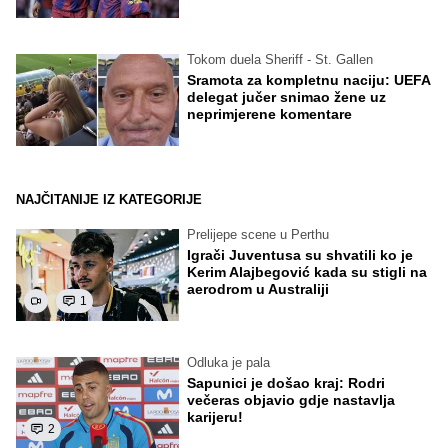
Tokom duela Sheriff - St. Gallen
Sramota za kompletnu naciju: UEFA
delegat jučer snimao žene uz
neprimjerene komentare
NAJČITANIJE IZ KATEGORIJE
Prelijepe scene u Perthu
Igrači Juventusa su shvatili ko je
Kerim Alajbegović kada su stigli na
aerodrom u Australiji
1
Odluka je pala
Sapunici je došao kraj: Rodri
večeras objavio gdje nastavlja
karijeru!
2