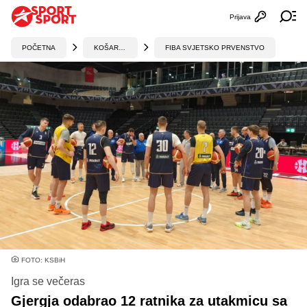
Prijava
Otvori profi
Ot
POČETNA
KOŠARKA
FIBA SVJETSKO PRVENSTVO
FOTO: KSBiH
Igra se večeras
Gjergja odabrao 12 ratnika za utakmicu sa