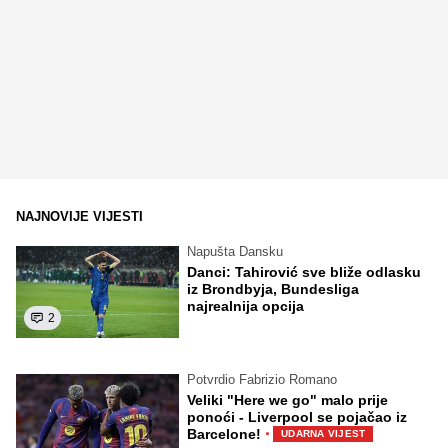
NAJNOVIJE VIJESTI
Napušta Dansku
Danci: Tahirović sve bliže odlasku
iz Brondbyja, Bundesliga
najrealnija opcija
2
Potvrdio Fabrizio Romano
Veliki "Here we go" malo prije
ponoći - Liverpool se pojačao iz
·
Barcelone!
UDARNA VIJEST