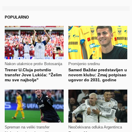
POPULARNO
Nakon utakmice protiv Botosanija
Promijenio sredinu
Trener U.Cluja potvrdio
Samed Baždar predstavljen u
transfer Jove Lukića: "Želim
novom klubu: Zmaj potpisao
mu sve najbolje"
ugovor do 2031. godine
Spreman na veliki transfer
Neočekivana odluka Argentinca