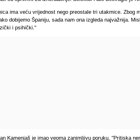
ica ima veću vrijednost nego preostale tri utakmice. Zbog 
ako dobijemo Španiju, sada nam ona izgleda najvažnija. Mi
zički i psihički."
an Kamenjaš je imao veoma zanimljivu poruku. "Pritiska n