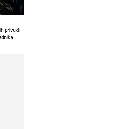
h privukli
ednika