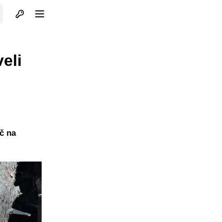
Otvori profil
Otvori meni
eli
č na