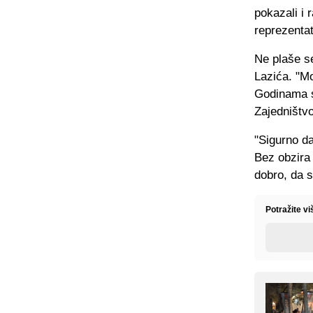
pokazali i r
reprezentat
Ne plaše s
Lazića. "Mo
Godinama sm
Zajedništvo
"Sigurno da
Bez obzira 
dobro, da s
Potražite v