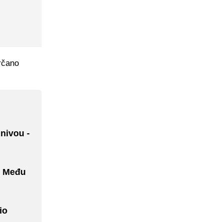
srčano
nivou -
- Među
io