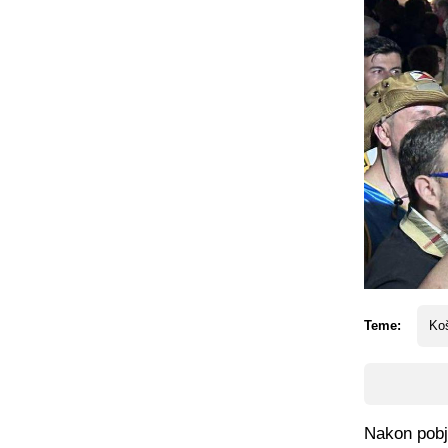
Teme:
Koš
Nakon pobje