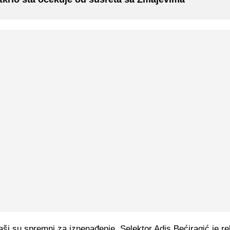
ši su spremni za iznenađenje. Selektor Adis Bećiragić je re