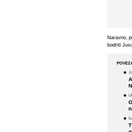
Naravno, po
bodriti Jus
POVEZ
J
A
N
U
O
n
It
T
o