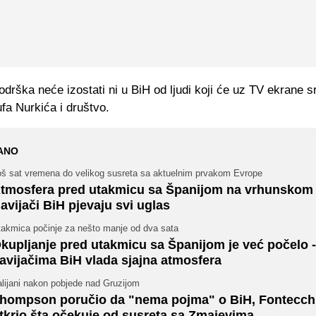
drška neće izostati ni u BiH od ljudi koji će uz TV ekrane 
ufa Nurkića i društvo.
ANO
oš sat vremena do velikog susreta sa aktuelnim prvakom Evrope
tmosfera pred utakmicu sa Španijom na vrhunskom 
avijači BiH pjevaju svi uglas
takmica počinje za nešto manje od dva sata
kupljanje pred utakmicu sa Španijom je već počelo 
avijačima BiH vlada sjajna atmosfera
alijani nakon pobjede nad Gruzijom
hompson poručio da "nema pojma" o BiH, Fontecch
tkrio šta očekuje od susreta sa Zmajevima