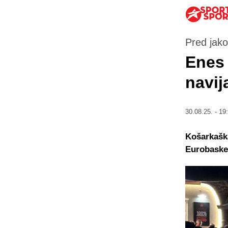
Pred jak
Enes 
navij
30.08.25. - 19
Košarkaška
Eurobasket