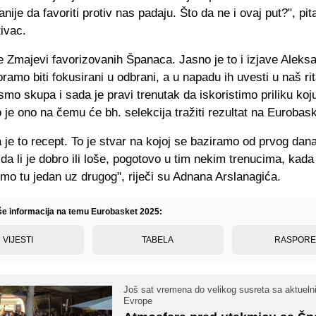
anije da favoriti protiv nas padaju. Što da ne i ovaj put?", pit
ivac.
e Zmajevi favorizovanih Španaca. Jasno je to i izjave Aleks
ramo biti fokusirani u odbrani, a u napadu ih uvesti u naš ri
o skupa i sada je pravi trenutak da iskoristimo priliku ko
 je ono na čemu će bh. selekcija tražiti rezultat na Eurobas
 je to recept. To je stvar na kojoj se baziramo od prvog dan
da li je dobro ili loše, pogotovo u tim nekim trenucima, kada
mo tu jedan uz drugog", riječi su Adnana Arslanagića.
iše informacija na temu Eurobasket 2025:
VIJESTI
TABELA
RASPOR
Još sat vremena do velikog susreta sa aktuel
Evrope