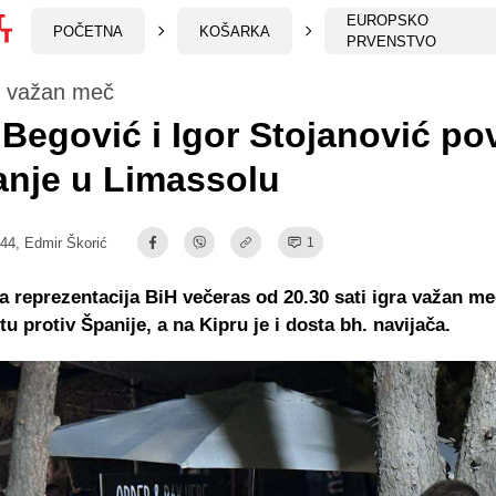
EUROPSKO
POČETNA
KOŠARKA
PRVENSTVO
o važan meč
Begović i Igor Stojanović pov
anje u Limassolu
:44,
Edmir Škorić
1
 reprezentacija BiH večeras od 20.30 sati igra važan me
u protiv Španije, a na Kipru je i dosta bh. navijača.