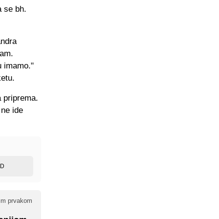
a se bh.
andra
tam.
ju imamo."
ketu.
a priprema.
 ne ide
ED
nim prvakom