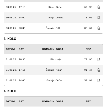
30.08.25.
17:15
Kipar
-
Grčka
69 : 96
30.08.25.
14:00
Italija
-
Gruzija
78 : 62
30.08.25.
20:30
Španija
-
BiH
88 : 67
3. KOLO
DATUM
SAT
DOMAĆIN
GOST
REZ
31.08.25.
20:30
BiH
-
Italija
79 : 96
31.08.25.
17:15
Španija
-
Kipar
91 : 47
31.08.25.
14:00
Gruzija
-
Grčka
53 : 94
4. KOLO
DATUM
SAT
DOMAĆIN
GOST
REZ