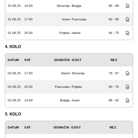
31.08.25.
14:00
Slovenija
-
Belgija
86 : 69
31.08.25.
17:00
Izrael
-
Francuska
82 : 69
31.08.25.
20:30
Poljska
-
Island
84 : 75
4. KOLO
DATUM
SAT
DOMAĆIN
GOST
REZ
02.09.25.
17:00
Island
-
Slovenija
79 : 87
02.09.25.
20:30
Francuska
-
Poljska
83 : 76
02.09.25.
14:00
Belgija
-
Izrael
89 : 92
5. KOLO
DATUM
SAT
DOMAĆIN
GOST
REZ