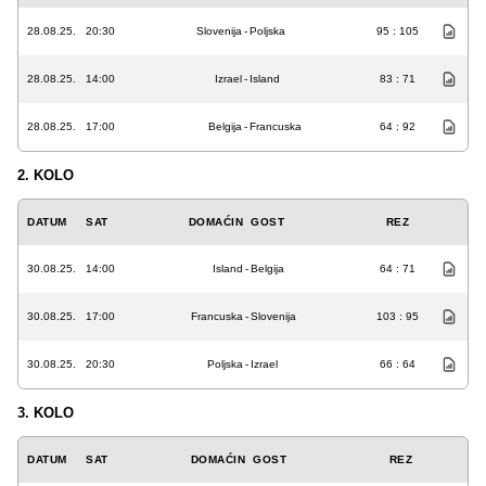
28.08.25.
20:30
Slovenija
-
Poljska
95 : 105
28.08.25.
14:00
Izrael
-
Island
83 : 71
28.08.25.
17:00
Belgija
-
Francuska
64 : 92
2. KOLO
DATUM
SAT
DOMAĆIN
GOST
REZ
30.08.25.
14:00
Island
-
Belgija
64 : 71
30.08.25.
17:00
Francuska
-
Slovenija
103 : 95
30.08.25.
20:30
Poljska
-
Izrael
66 : 64
3. KOLO
DATUM
SAT
DOMAĆIN
GOST
REZ