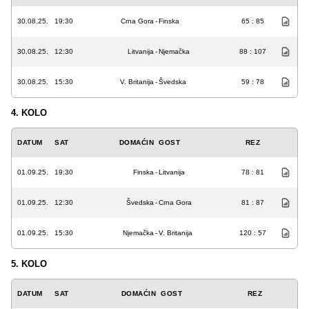
30.08.25.
19:30
Crna Gora
-
Finska
65 : 85
30.08.25.
12:30
Litvanija
-
Njemačka
88 : 107
30.08.25.
15:30
V. Britanija
-
Švedska
59 : 78
4. KOLO
DATUM
SAT
DOMAĆIN
GOST
REZ
01.09.25.
19:30
Finska
-
Litvanija
78 : 81
01.09.25.
12:30
Švedska
-
Crna Gora
81 : 87
01.09.25.
15:30
Njemačka
-
V. Britanija
120 : 57
5. KOLO
DATUM
SAT
DOMAĆIN
GOST
REZ