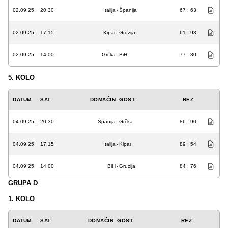
02.09.25.
20:30
Italija
-
Španija
67 : 63
02.09.25.
17:15
Kipar
-
Gruzija
61 : 93
02.09.25.
14:00
Grčka
-
BiH
77 : 80
5. KOLO
DATUM
SAT
DOMAĆIN
GOST
REZ
04.09.25.
20:30
Španija
-
Grčka
86 : 90
04.09.25.
17:15
Italija
-
Kipar
89 : 54
04.09.25.
14:00
BiH
-
Gruzija
84 : 76
GRUPA D
1. KOLO
DATUM
SAT
DOMAĆIN
GOST
REZ