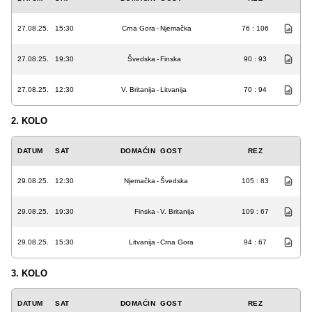
27.08.25.
15:30
Crna Gora
-
Njemačka
76 : 106
27.08.25.
19:30
Švedska
-
Finska
90 : 93
27.08.25.
12:30
V. Britanija
-
Litvanija
70 : 94
2. KOLO
DATUM
SAT
DOMAĆIN
GOST
REZ
29.08.25.
12:30
Njemačka
-
Švedska
105 : 83
29.08.25.
19:30
Finska
-
V. Britanija
109 : 67
29.08.25.
15:30
Litvanija
-
Crna Gora
94 : 67
3. KOLO
DATUM
SAT
DOMAĆIN
GOST
REZ