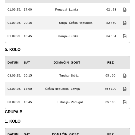
01.09.25.
17:00
Portugal
-
Latvija
62 : 78
01.09.25.
20:15
Srbija
-
Češka Republika
82 : 60
01.09.25.
13:45
Estonija
-
Turska
64 : 84
5. KOLO
DATUM
SAT
DOMAĆIN
GOST
REZ
03.09.25.
20:15
Turska
-
Srbija
95 : 90
03.09.25.
17:00
Češka Republika
-
Latvija
75 : 109
03.09.25.
13:45
Estonija
-
Portugal
65 : 68
GRUPA B
1. KOLO
DATUM
SAT
DOMAĆIN
GOST
REZ