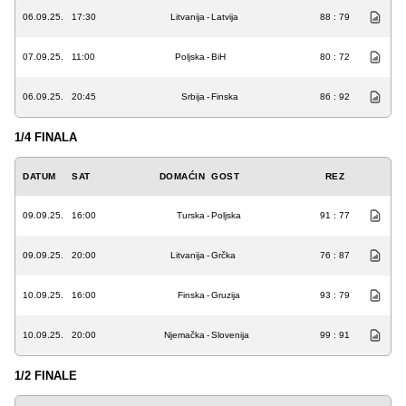
06.09.25.
17:30
Litvanija
-
Latvija
88 : 79
07.09.25.
11:00
Poljska
-
BiH
80 : 72
06.09.25.
20:45
Srbija
-
Finska
86 : 92
1/4 FINALA
DATUM
SAT
DOMAĆIN
GOST
REZ
09.09.25.
16:00
Turska
-
Poljska
91 : 77
09.09.25.
20:00
Litvanija
-
Grčka
76 : 87
10.09.25.
16:00
Finska
-
Gruzija
93 : 79
10.09.25.
20:00
Njemačka
-
Slovenija
99 : 91
1/2 FINALE