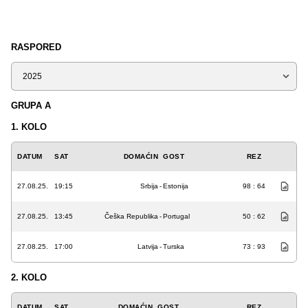
RASPORED
Sezona
GRUPA A
1. KOLO
DATUM
SAT
DOMAĆIN
GOST
REZ
27.08.25.
19:15
Srbija
-
Estonija
98 : 64
27.08.25.
13:45
Češka Republika
-
Portugal
50 : 62
27.08.25.
17:00
Latvija
-
Turska
73 : 93
2. KOLO
DATUM
SAT
DOMAĆIN
GOST
REZ