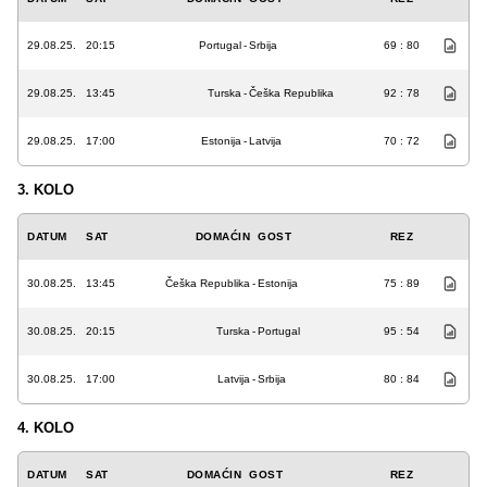
29.08.25.
20:15
Portugal
-
Srbija
69 : 80
29.08.25.
13:45
Turska
-
Češka Republika
92 : 78
29.08.25.
17:00
Estonija
-
Latvija
70 : 72
3. KOLO
DATUM
SAT
DOMAĆIN
GOST
REZ
30.08.25.
13:45
Češka Republika
-
Estonija
75 : 89
30.08.25.
20:15
Turska
-
Portugal
95 : 54
30.08.25.
17:00
Latvija
-
Srbija
80 : 84
4. KOLO
DATUM
SAT
DOMAĆIN
GOST
REZ