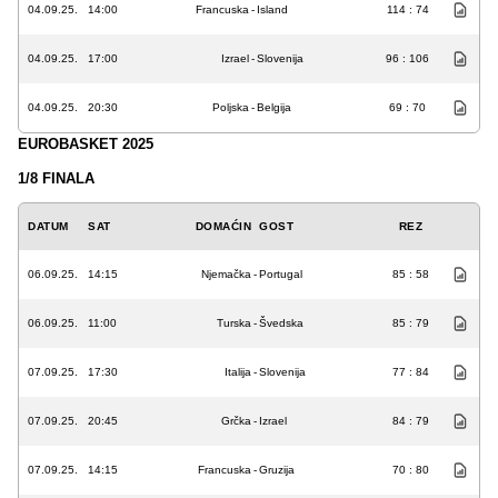
04.09.25.
14:00
Francuska
-
Island
114 : 74
04.09.25.
17:00
Izrael
-
Slovenija
96 : 106
04.09.25.
20:30
Poljska
-
Belgija
69 : 70
EUROBASKET 2025
1/8 FINALA
DATUM
SAT
DOMAĆIN
GOST
REZ
06.09.25.
14:15
Njemačka
-
Portugal
85 : 58
06.09.25.
11:00
Turska
-
Švedska
85 : 79
07.09.25.
17:30
Italija
-
Slovenija
77 : 84
07.09.25.
20:45
Grčka
-
Izrael
84 : 79
07.09.25.
14:15
Francuska
-
Gruzija
70 : 80