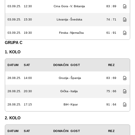
03.09.25.
12:30
Crna Gora
-
V. Britanija
83 : 89
03.09.25.
15:30
Litvanija
-
Švedska
74 : 71
03.09.25.
19:30
Finska
-
Njemačka
61 : 91
GRUPA C
1. KOLO
DATUM
SAT
DOMAĆIN
GOST
REZ
28.08.25.
14:00
Gruzija
-
Španija
83 : 69
28.08.25.
20:30
Grčka
-
Italija
75 : 66
28.08.25.
17:15
BiH
-
Kipar
91 : 64
2. KOLO
DATUM
SAT
DOMAĆIN
GOST
REZ