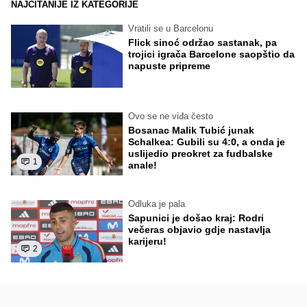
NAJČITANIJE IZ KATEGORIJE
Vratili se u Barcelonu
Flick sinoć održao sastanak, pa
trojici igrača Barcelone saopštio da
napuste pripreme
Ovo se ne viđa često
Bosanac Malik Tubić junak
Schalkea: Gubili su 4:0, a onda je
uslijedio preokret za fudbalske
1
anale!
Odluka je pala
Sapunici je došao kraj: Rodri
večeras objavio gdje nastavlja
karijeru!
2