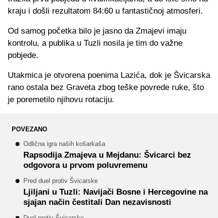
kraju i došli rezultatom 84:60 u fantastičnoj atmosferi.
Od samog početka bilo je jasno da Zmajevi imaju
kontrolu, a publika u Tuzli nosila je tim do važne
pobjede.
Utakmica je otvorena poenima Lazića, dok je Švicarska
rano ostala bez Graveta zbog teške povrede ruke, što
je poremetilo njihovu rotaciju.
POVEZANO
Odlična igra naših košarkaša
Rapsodija Zmajeva u Mejdanu: Švicarci bez
odgovora u prvom poluvremenu
Pred duel protiv Švicarske
Ljiljani u Tuzli: Navijači Bosne i Hercegovine na
sjajan način čestitali Dan nezavisnosti
Duel protiv Švicarske