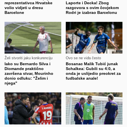
reprezentativca Hrvatske
Laporte i Decka! Zbog
volio vidjeti u dresu
razgovora s ovim čovjekom
Barcelone
Rodri je izabrao Barcelonu
Želi stvoriti jaku konkurenciju
Ovo se ne viđa često
Iako su Bernardo Silva i
Bosanac Malik Tubić junak
Diomande praktično
Schalkea: Gubili su 4:0, a
završena stvar, Mourinho
onda je uslijedio preokret za
donio odluku: "Želim i
fudbalske anale!
njega"