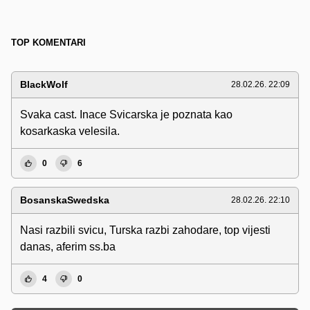
TOP KOMENTARI
BlackWolf
28.02.26. 22:09
Svaka cast. Inace Svicarska je poznata kao
kosarkaska velesila.
0
6
BosanskaSwedska
28.02.26. 22:10
Nasi razbili svicu, Turska razbi zahodare, top vijesti
danas, aferim ss.ba
4
0