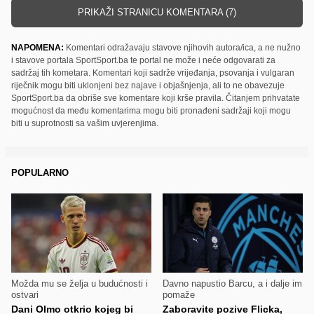
PRIKAŽI STRANICU KOMENTARA (7)
NAPOMENA:
Komentari odražavaju stavove njihovih autora/ica, a ne nužno
i stavove portala SportSport.ba te portal ne može i neće odgovarati za
sadržaj tih kometara. Komentari koji sadrže vrijeđanja, psovanja i vulgaran
riječnik mogu biti uklonjeni bez najave i objašnjenja, ali to ne obavezuje
SportSport.ba da obriše sve komentare koji krše pravila. Čitanjem prihvatate
mogućnost da među komentarima mogu biti pronađeni sadržaji koji mogu
biti u suprotnosti sa vašim uvjerenjima.
POPULARNO
Možda mu se želja u budućnosti i
Davno napustio Barcu, a i dalje im
ostvari
pomaže
Dani Olmo otkrio kojeg bi
Zaboravite pozive Flicka,