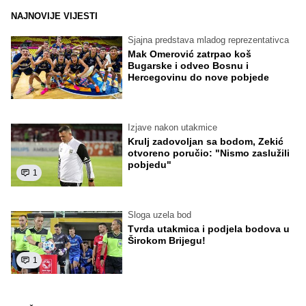
NAJNOVIJE VIJESTI
Sjajna predstava mladog reprezentativca
Mak Omerović zatrpao koš
Bugarske i odveo Bosnu i
Hercegovinu do nove pobjede
Izjave nakon utakmice
Krulj zadovoljan sa bodom, Zekić
otvoreno poručio: "Nismo zaslužili
pobjedu"
1
Sloga uzela bod
Tvrda utakmica i podjela bodova u
Širokom Brijegu!
1