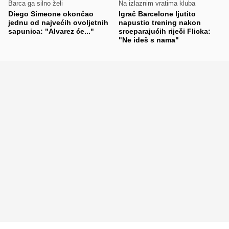
Barca ga silno želi
Na izlaznim vratima kluba
Diego Simeone okončao
Igrač Barcelone ljutito
jednu od najvećih ovoljetnih
napustio trening nakon
sapunica: "Alvarez će..."
srceparajućih riječi Flicka:
"Ne ideš s nama"