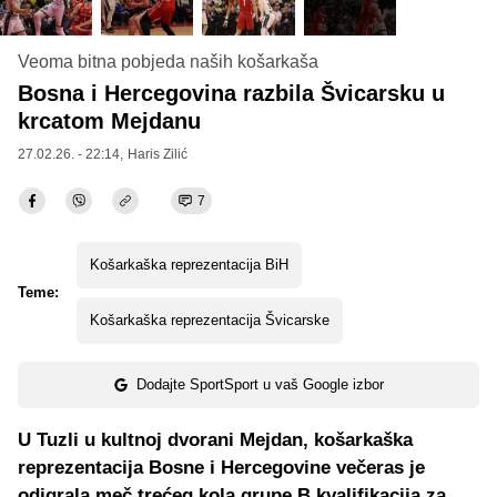
Veoma bitna pobjeda naših košarkaša
Bosna i Hercegovina razbila Švicarsku u
krcatom Mejdanu
27.02.26. - 22:14,
Haris Zilić
7
Košarkaška reprezentacija BiH
Teme:
Košarkaška reprezentacija Švicarske
Dodajte SportSport u vaš Google izbor
U Tuzli u kultnoj dvorani Mejdan, košarkaška
reprezentacija Bosne i Hercegovine večeras je
odigrala meč trećeg kola grupe B kvalifikacija za