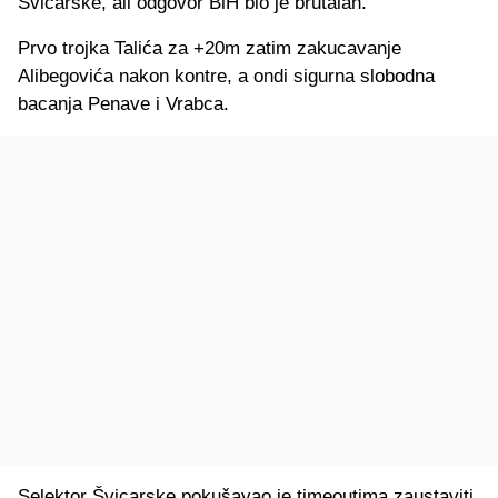
Švicarske, ali odgovor BiH bio je brutalan.
Prvo trojka Talića za +20m zatim zakucavanje
Alibegovića nakon kontre, a ondi sigurna slobodna
bacanja Penave i Vrabca.
Selektor Švicarske pokušavao je timeoutima zaustaviti