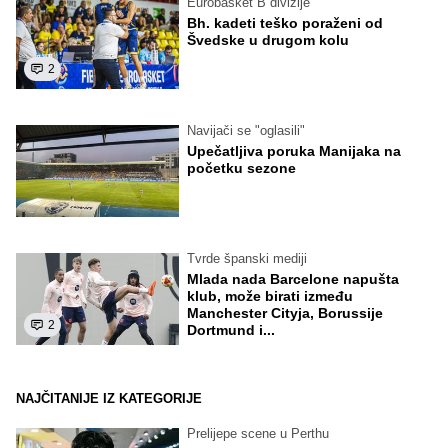
Eurobasket B divizije
Bh. kadeti teško poraženi od
Švedske u drugom kolu
2
Navijači se "oglasili"
Upečatljiva poruka Manijaka na
početku sezone
Tvrde španski mediji
Mlada nada Barcelone napušta
klub, može birati između
Manchester Cityja, Borussije
2
Dortmund i...
NAJČITANIJE IZ KATEGORIJE
Prelijepe scene u Perthu