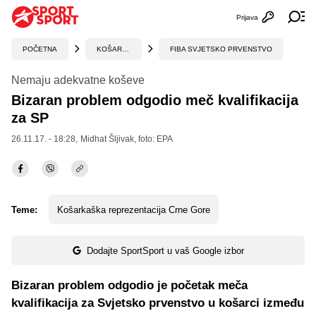
Prijava
Otvori profi
Ot
POČETNA
KOŠARKA
FIBA SVJETSKO PRVENSTVO
Nemaju adekvatne koševe
Bizaran problem odgodio meč kvalifikacija
za SP
26.11.17. - 18:28,
Midhat Šljivak
, foto: EPA
Teme:
Košarkaška reprezentacija Crne Gore
Dodajte SportSport u vaš Google izbor
Bizaran problem odgodio je početak meča
kvalifikacija za Svjetsko prvenstvo u košarci između