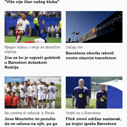
"Više nije član našeg kluba"
Njegov status u ekipi se drastično
Jačaju tim
mijenja
Barcelona oborila rekord
Zna se ko je najveći gubitnik
novim ulaznim transferom
u Barceloni dolaskom
Rodrija
Ne zanima ih odlazak iz Reala
Vratili se u Barcelonu
Jose Mourinho im poručio
Flick sinoć održao sastanak,
da ne računa na njih, pa ga
pa trojici igrača Barcelone