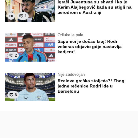
Igrači Juventusa su shvatili ko je
Kerim Alajbegović kada su stigli na
aerodrom u Australiji
1
Odluka je pala
Sapunici je došao kraj: Rodri
večeras objavio gdje nastavlja
karijeru!
2
Nije zadovoljan
Realova greška stoljeća?! Zbog
jedne rečenice Rodri ide u
Barcelonu
6