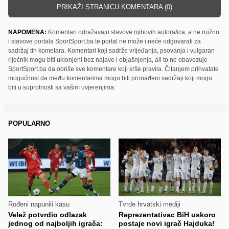
PRIKAŽI STRANICU KOMENTARA (0)
NAPOMENA:
Komentari odražavaju stavove njihovih autora/ica, a ne nužno
i stavove portala SportSport.ba te portal ne može i neće odgovarati za
sadržaj tih kometara. Komentari koji sadrže vrijeđanja, psovanja i vulgaran
riječnik mogu biti uklonjeni bez najave i objašnjenja, ali to ne obavezuje
SportSport.ba da obriše sve komentare koji krše pravila. Čitanjem prihvatate
mogućnost da među komentarima mogu biti pronađeni sadržaji koji mogu
biti u suprotnosti sa vašim uvjerenjima.
POPULARNO
Rođeni napunili kasu
Tvrde hrvatski mediji
Velež potvrdio odlazak
Reprezentativac BiH uskoro
jednog od najboljih igrača:
postaje novi igrač Hajduka!