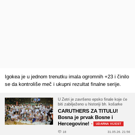
Igokea je u jednom trenutku imala ogromnih +23 i činilo
se da kontroliše meč i ukupni rezultat finalne serije.
U Zetri je završeno epsko finale koje će
biti zabilježeno u historiji bh. košarke
CARUTHERS ZA TITULU!
Bosna je prvak Bosne i
Hercegovine!
·
UDARNA VIJEST
18
31.05.26. 21:56