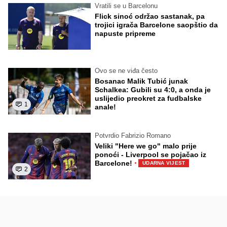
Vratili se u Barcelonu
Flick sinoć održao sastanak, pa
trojici igrača Barcelone saopštio da
napuste pripreme
Ovo se ne viđa često
Bosanac Malik Tubić junak
Schalkea: Gubili su 4:0, a onda je
uslijedio preokret za fudbalske
1
anale!
Potvrdio Fabrizio Romano
Veliki "Here we go" malo prije
ponoći - Liverpool se pojačao iz
·
Barcelone!
UDARNA VIJEST
2