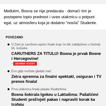
Međutim, Bosna se nije predavala - domaći tim je
postepeno topio prednost i uveo utakmicu u potpuni
egal, uz atmosferu koja je dodatno “nosila” Studente.
POVEZANO
U Zetri je završeno epsko finale koje će biti zabilježeno u historiji
bh. košarke
CARUTHERS ZA TITULU! Bosna je prvak Bosne
i Hercegovine!
·
UDARNA VIJEST
Evo gdje možete gledati meč
Zetra spremna za finalni spektakl, osiguran i TV
prenos finala!
Prva utakmica finala pripala Studentima
Bosna šokirala Igokeu u Laktašima: Pašalićevi
Studenti preživjeli pakao i napravili korak ka
trofeju