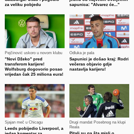
za veliku pobjedu
sapunica: "Alvarez će..."
Pejčinović uskoro u novom klubu
Odluka je pala
"Novi Džeko" pred
Sapunici je došao kraj: Rodri
transferom karijere!
večeras objavio gdje
Wolfsburg dogovorio posao
nastavlja karijeru!
vrijedan čak 25 miliona eura!
Sjajan meč u Chicagu
Drugi mandat Posebnog na klupi
Reala
Leeds pobijedio Liverpool, a
Pitali su ga šta misli o
jedan komentar za