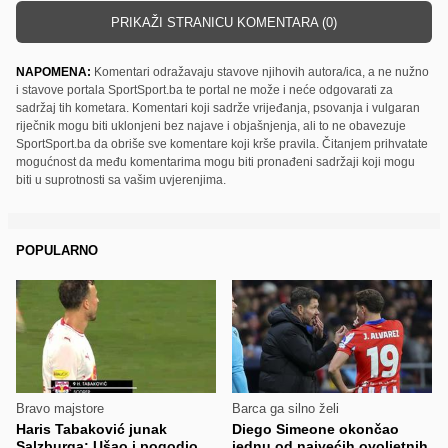
PRIKAŽI STRANICU KOMENTARA (0)
NAPOMENA:
Komentari odražavaju stavove njihovih autora/ica, a ne nužno
i stavove portala SportSport.ba te portal ne može i neće odgovarati za
sadržaj tih kometara. Komentari koji sadrže vrijeđanja, psovanja i vulgaran
riječnik mogu biti uklonjeni bez najave i objašnjenja, ali to ne obavezuje
SportSport.ba da obriše sve komentare koji krše pravila. Čitanjem prihvatate
mogućnost da među komentarima mogu biti pronađeni sadržaji koji mogu
biti u suprotnosti sa vašim uvjerenjima.
POPULARNO
Bravo majstore
Barca ga silno želi
Haris Tabaković junak
Diego Simeone okončao
Salzburga: Ušao i pogodio
jednu od najvećih ovoljetnih