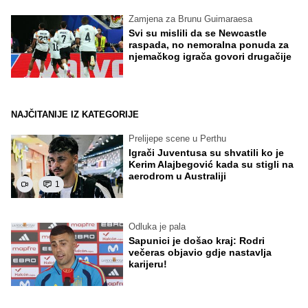
Zamjena za Brunu Guimaraesa
Svi su mislili da se Newcastle
raspada, no nemoralna ponuda za
njemačkog igrača govori drugačije
NAJČITANIJE IZ KATEGORIJE
Prelijepe scene u Perthu
Igrači Juventusa su shvatili ko je
Kerim Alajbegović kada su stigli na
aerodrom u Australiji
1
Odluka je pala
Sapunici je došao kraj: Rodri
večeras objavio gdje nastavlja
karijeru!