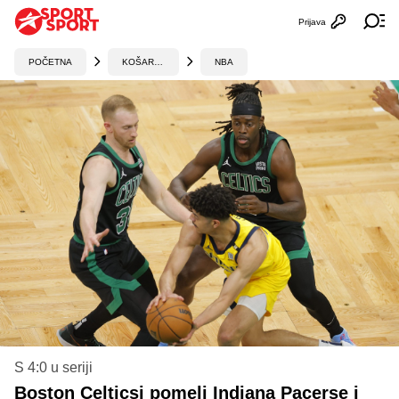
Prijava
Otvori profi
Ot
POČETNA
KOŠARKA
NBA
S 4:0 u seriji
Boston Celticsi pomeli Indiana Pacerse i