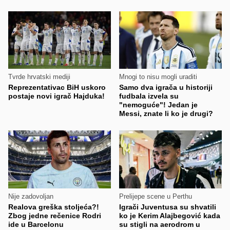
Tvrde hrvatski mediji
Mnogi to nisu mogli uraditi
Reprezentativac BiH uskoro
Samo dva igrača u historiji
postaje novi igrač Hajduka!
fudbala izvela su
"nemoguće"! Jedan je
Messi, znate li ko je drugi?
Nije zadovoljan
Prelijepe scene u Perthu
Realova greška stoljeća?!
Igrači Juventusa su shvatili
Zbog jedne rečenice Rodri
ko je Kerim Alajbegović kada
ide u Barcelonu
su stigli na aerodrom u