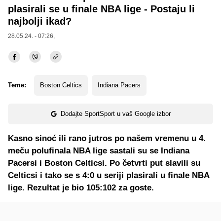
plasirali se u finale NBA lige - Postaju li
najbolji ikad?
28.05.24. - 07:26,
Teme:
Boston Celtics
Indiana Pacers
Dodajte SportSport u vaš Google izbor
Kasno sinoć ili rano jutros po našem vremenu u 4.
meču polufinala NBA lige sastali su se Indiana
Pacersi i Boston Celticsi. Po četvrti put slavili su
Celticsi i tako se s 4:0 u seriji plasirali u finale NBA
lige. Rezultat je bio 105:102 za goste.