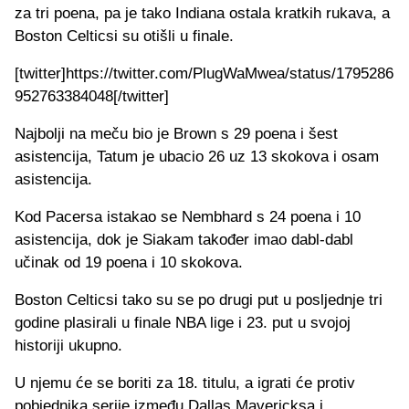
za tri poena, pa je tako Indiana ostala kratkih rukava, a
Boston Celticsi su otišli u finale.
[twitter]https://twitter.com/PlugWaMwea/status/1795286
952763384048[/twitter]
Najbolji na meču bio je Brown s 29 poena i šest
asistencija, Tatum je ubacio 26 uz 13 skokova i osam
asistencija.
Kod Pacersa istakao se Nembhard s 24 poena i 10
asistencija, dok je Siakam također imao dabl-dabl
učinak od 19 poena i 10 skokova.
Boston Celticsi tako su se po drugi put u posljednje tri
godine plasirali u finale NBA lige i 23. put u svojoj
historiji ukupno.
U njemu će se boriti za 18. titulu, a igrati će protiv
pobjednika serije između Dallas Mavericksa i