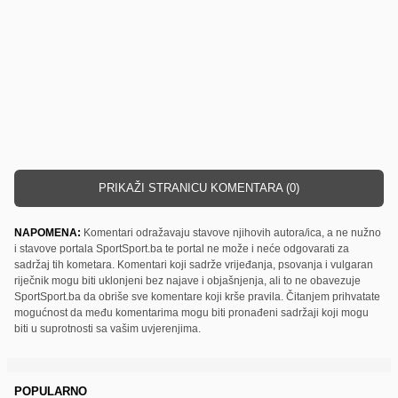
PRIKAŽI STRANICU KOMENTARA (0)
NAPOMENA:
Komentari odražavaju stavove njihovih autora/ica, a ne nužno
i stavove portala SportSport.ba te portal ne može i neće odgovarati za
sadržaj tih kometara. Komentari koji sadrže vrijeđanja, psovanja i vulgaran
riječnik mogu biti uklonjeni bez najave i objašnjenja, ali to ne obavezuje
SportSport.ba da obriše sve komentare koji krše pravila. Čitanjem prihvatate
mogućnost da među komentarima mogu biti pronađeni sadržaji koji mogu
biti u suprotnosti sa vašim uvjerenjima.
POPULARNO