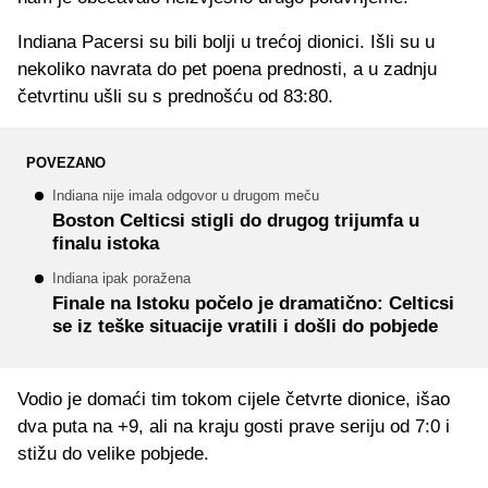
Indiana Pacersi su bili bolji u trećoj dionici. Išli su u
nekoliko navrata do pet poena prednosti, a u zadnju
četvrtinu ušli su s prednošću od 83:80.
POVEZANO
Indiana nije imala odgovor u drugom meču
Boston Celticsi stigli do drugog trijumfa u
finalu istoka
Indiana ipak poražena
Finale na Istoku počelo je dramatično: Celticsi
se iz teške situacije vratili i došli do pobjede
Vodio je domaći tim tokom cijele četvrte dionice, išao
dva puta na +9, ali na kraju gosti prave seriju od 7:0 i
stižu do velike pobjede.