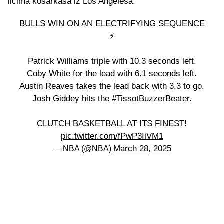
licima košarkaša iz Los Angelesa.
BULLS WIN ON AN ELECTRIFYING SEQUENCE
⚡️
Patrick Williams triple with 10.3 seconds left.
Coby White for the lead with 6.1 seconds left.
Austin Reaves takes the lead back with 3.3 to go.
Josh Giddey hits the
#TissotBuzzerBeater
.
CLUTCH BASKETBALL AT ITS FINEST!
pic.twitter.com/fPwP3IiVM1
March 28, 2025
— NBA (@NBA)