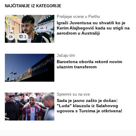
NAJČITANIJE IZ KATEGORIJE
Prelijepe scene u Perthu
Igrači Juventusa su shvatili ko je
Kerim Alajbegović kada su stigli na
aerodrom u Australiji
1
Jačaju tim
Barcelona oborila rekord novim
ulaznim transferom
Spremni su na sve
Sada je jasno zašto je došao:
"Luda" klauzula iz Salahovog
ugovora s Turcima je otkrivena!