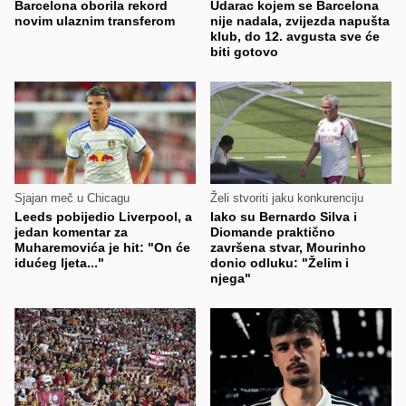
Barcelona oborila rekord
Udarac kojem se Barcelona
novim ulaznim transferom
nije nadala, zvijezda napušta
klub, do 12. avgusta sve će
biti gotovo
Sjajan meč u Chicagu
Želi stvoriti jaku konkurenciju
Leeds pobijedio Liverpool, a
Iako su Bernardo Silva i
jedan komentar za
Diomande praktično
Muharemovića je hit: "On će
završena stvar, Mourinho
idućeg ljeta..."
donio odluku: "Želim i
njega"