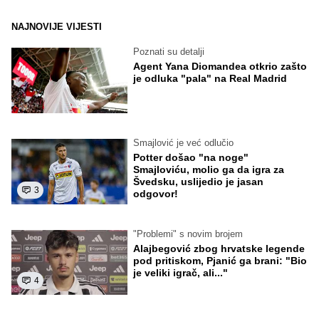
NAJNOVIJE VIJESTI
Poznati su detalji
Agent Yana Diomandea otkrio zašto
je odluka "pala" na Real Madrid
Smajlović je već odlučio
Potter došao "na noge"
Smajloviću, molio ga da igra za
Švedsku, uslijedio je jasan
3
odgovor!
"Problemi" s novim brojem
Alajbegović zbog hrvatske legende
pod pritiskom, Pjanić ga brani: "Bio
je veliki igrač, ali..."
4