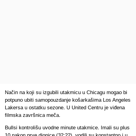
Način na koji su izgubili utakmicu u Chicagu mogao bi
potpuno ubiti samopouzdanje košarkašima Los Angeles
Lakersa u ostatku sezone. U United Centru je viđena
filmska završnica meča.
Bullsi kontrolišu uvodne minute utakmice. Imali su plus
10 nakon prve dionice (32:22), vodili su konstantno i u