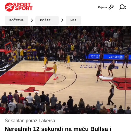
Prijava
Otvori profi
Ot
POČETNA
KOŠARKA
NBA
Šokantan poraz Lakersa
Nerealnih 12 sekundi na meču Bullsa i