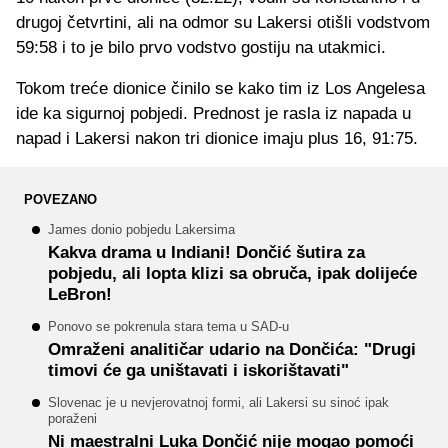
drugoj četvrtini, ali na odmor su Lakersi otišli vodstvom
59:58 i to je bilo prvo vodstvo gostiju na utakmici.
Tokom treće dionice činilo se kako tim iz Los Angelesa
ide ka sigurnoj pobjedi. Prednost je rasla iz napada u
napad i Lakersi nakon tri dionice imaju plus 16, 91:75.
POVEZANO
James donio pobjedu Lakersima
Kakva drama u Indiani! Dončić šutira za
pobjedu, ali lopta klizi sa obruča, ipak dolijeće
LeBron!
Ponovo se pokrenula stara tema u SAD-u
Omraženi analitičar udario na Dončića: "Drugi
timovi će ga uništavati i iskorištavati"
Slovenac je u nevjerovatnoj formi, ali Lakersi su sinoć ipak
poraženi
Ni maestralni Luka Dončić nije mogao pomoći