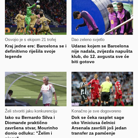
Osvojio je s ekipom 21 trofej
Dao zeleno svjetlo
Kraj jedne ere: Barcelona se i
Udarac kojem se Barcelona
definitivno riješila svoje
nije nadala, zvijezda napušta
legende
klub, do 12. avgusta sve će
biti gotovo
Želi stvoriti jaku konkurenciju
Konačno je sve dogovoreno
Iako su Bernardo Silva i
Dok se čeka rasplet sage
Diomande praktično
oko Viniciusa čelnici
završena stvar, Mourinho
Arsenala završili još jedan
donio odluku: "Želim i
transfer za pamćenje