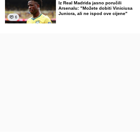
Iz Real Madrida jasno poručili
Arsenalu: "Možete dobiti Viniciusa
Juniora, ali ne ispod ove cijene"
6