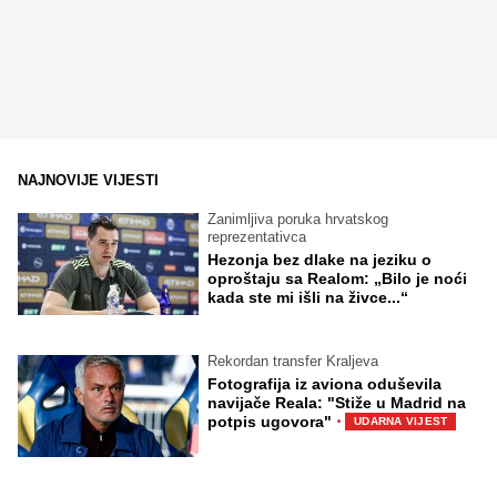
NAJNOVIJE VIJESTI
Zanimljiva poruka hrvatskog
reprezentativca
Hezonja bez dlake na jeziku o
oproštaju sa Realom: „Bilo je noći
kada ste mi išli na živce...“
Rekordan transfer Kraljeva
Fotografija iz aviona oduševila
navijače Reala: "Stiže u Madrid na
·
potpis ugovora"
UDARNA VIJEST