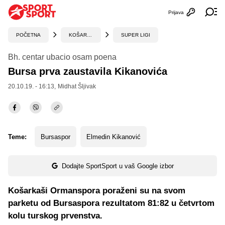
Prijava
Otvori profi
Ot
POČETNA
KOŠARKA
SUPER LIGI
Bh. centar ubacio osam poena
Bursa prva zaustavila Kikanovića
20.10.19. - 16:13,
Midhat Šljivak
Teme:
Bursaspor
Elmedin Kikanović
Dodajte SportSport u vaš Google izbor
Košarkaši Ormanspora poraženi su na svom
parketu od Bursaspora rezultatom 81:82 u četvrtom
kolu turskog prvenstva.