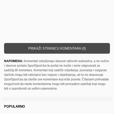
PRIKAŽI STRANICU KOMENTARA (0)
NAPOMENA:
Komentari odražavaju stavove njihovih autora/ica, a ne nužno
i stavove portala SportSport.ba te portal ne može i neće odgovarati za
sadržaj tih kometara. Komentari koji sadrže vrijeđanja, psovanja i vulgaran
riječnik mogu biti uklonjeni bez najave i objašnjenja, ali to ne obavezuje
SportSport.ba da obriše sve komentare koji krše pravila. Čitanjem prihvatate
mogućnost da među komentarima mogu biti pronađeni sadržaji koji mogu
biti u suprotnosti sa vašim uvjerenjima.
POPULARNO