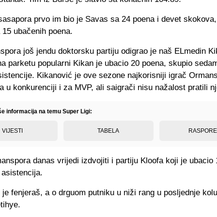
sasapora prvo im bio je Savas sa 24 poena i devet skokova, 
a 15 ubačenih poena.
pora još jendu doktorsku partiju odigrao je naš ELmedin Ki
na parketu popularni Kikan je ubacio 20 poena, skupio seda
sistencije. Kikanović je ove sezone najkorisniji igrač Orman
la u konkurenciji i za MVP, ali saigrači nisu nažalost pratili n
še informacija na temu Super Ligi:
VIJESTI
TABELA
RASPOR
nspora danas vrijedi izdvojiti i partiju Kloofa koji je ubacio
asistencija.
e fenjeraš, a o drguom putniku u niži rang u posljednje kolu
tihye.