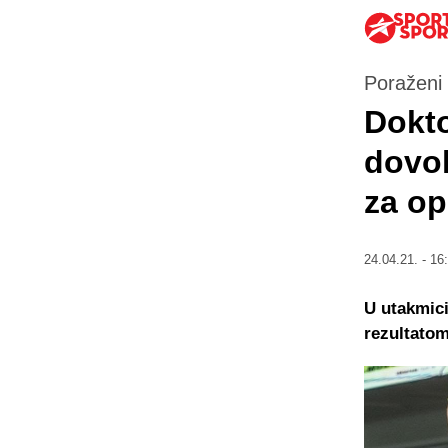
Poraženi
Dokto
dovol
za o
24.04.21. - 16
U utakmic
rezultatom