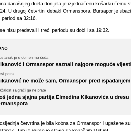
tina današnjeg duela donijela je izjednačenu košarku čemu s
:24. U drugoj četvrtini debakl Ormanspora. Bursapor je ubac
o period sa 32:16.
 se nisu predavali i treći periodu su dobili sa 19:32.
ANO
pstanak je u domenima čuda
ikanović i Ormanspor saznali najgore moguće vijest
ovi poraz
ikanović ne može sam, Ormanspor pred ispadanjem
žalost saigrači ga ne prate
oš jedna sjajna partija Elmedina Kikanovića u dresu
rmanspora
sljednja četvrtina je bila kobna za Ormanspor i ugašene su
tanak. Tim iz Burse je slavio sa konačnih 104:89.