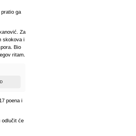
pratio ga
kanović. Za
m skokova i
spora. Bio
jegov ritam.
ED
 17 poena i
 odlučit će