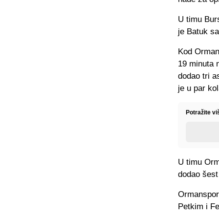
U timu Bur
je Batuk s
Kod Ormans
19 minuta 
dodao tri a
je u par ko
Potražite vi
U timu Orma
dodao šest 
Ormanspor j
Petkim i Fe