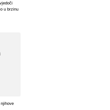
vjedoči
io u brzinu
i
 njihove