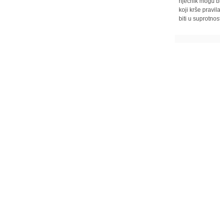
riječnik mogu b
koji krše pravi
biti u suprotnos