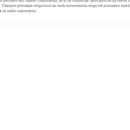
iti uklonjeni bez najave i objašnjenja, ali to ne obavezuje SportSport.ba da obriše
la. Čitanjem prihvatate mogućnost da među komentarima mogu biti pronađeni sadrža
ti sa vašim uvjerenjima.