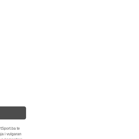
tSport.ba te
ja i vulgaran