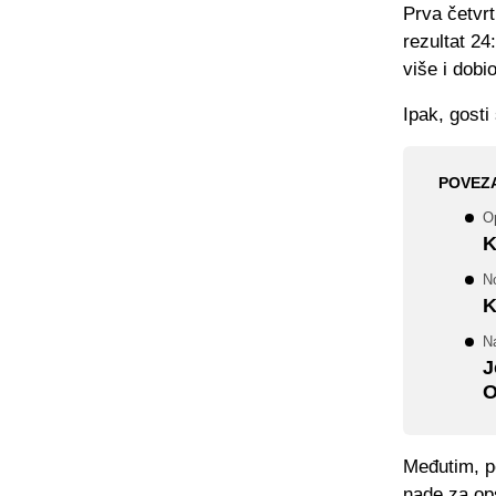
Prva četvr
rezultat 24
više i dobi
Ipak, gosti
POVEZ
O
K
N
K
Na
J
O
Međutim, po
nade za ops