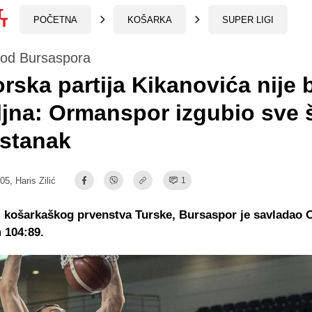
POČETNA
KOŠARKA
SUPER LIGI
 od Bursaspora
rska partija Kikanovića nije b
jna: Ormanspor izgubio sve 
pstanak
:05,
Haris Zilić
1
i košarkaškog prvenstva Turske, Bursaspor je savladao
 104:89.