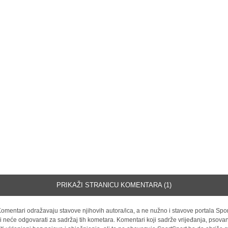
PRIKAŽI STRANICU KOMENTARA (1)
omentari odražavaju stavove njihovih autora/ica, a ne nužno i stavove portala Spor
i neće odgovarati za sadržaj tih kometara. Komentari koji sadrže vrijeđanja, psovan