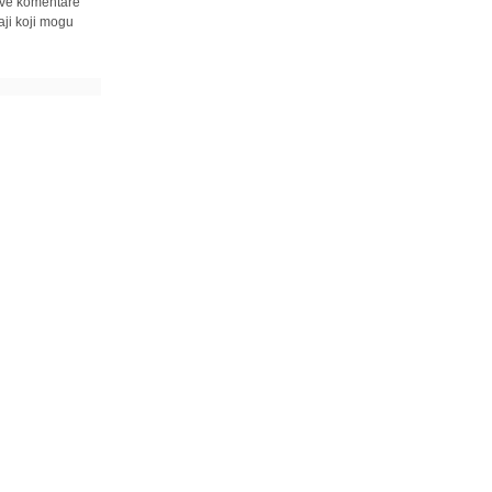
 sve komentare
ji koji mogu