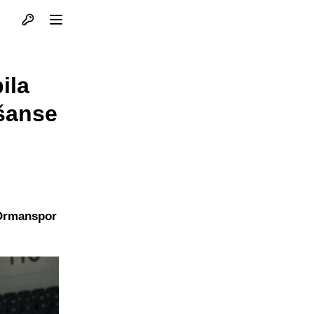
Otvori profil
Otvori meni
ila
šanse
 Ormanspor