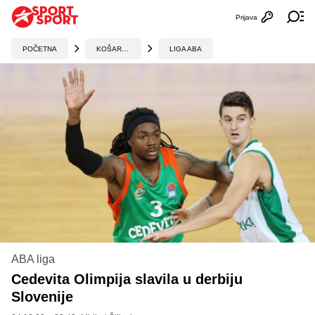
Prijava
Otvori profi
Ot
POČETNA
KOŠARKA
LIGA ABA
ABA liga
Cedevita Olimpija slavila u derbiju
Slovenije