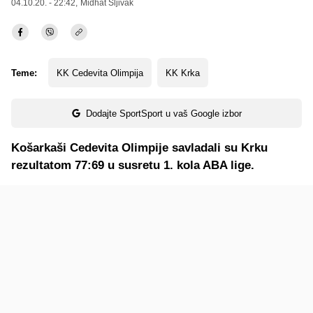
04.10.20. - 22:42,
Midhat Šljivak
Teme:
KK Cedevita Olimpija
KK Krka
Dodajte SportSport u vaš Google izbor
Košarkaši Cedevita Olimpije savladali su Krku
rezultatom 77:69 u susretu 1. kola ABA lige.