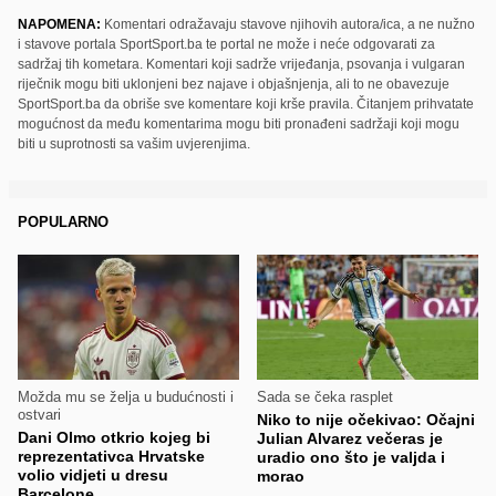
NAPOMENA:
Komentari odražavaju stavove njihovih autora/ica, a ne nužno
i stavove portala SportSport.ba te portal ne može i neće odgovarati za
sadržaj tih kometara. Komentari koji sadrže vrijeđanja, psovanja i vulgaran
riječnik mogu biti uklonjeni bez najave i objašnjenja, ali to ne obavezuje
SportSport.ba da obriše sve komentare koji krše pravila. Čitanjem prihvatate
mogućnost da među komentarima mogu biti pronađeni sadržaji koji mogu
biti u suprotnosti sa vašim uvjerenjima.
POPULARNO
Možda mu se želja u budućnosti i
Sada se čeka rasplet
ostvari
Niko to nije očekivao: Očajni
Dani Olmo otkrio kojeg bi
Julian Alvarez večeras je
reprezentativca Hrvatske
uradio ono što je valjda i
volio vidjeti u dresu
morao
Barcelone