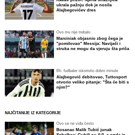
ukrala pažnju dok je nosila
Alajbegovićev dres
Ovo mu nije trebalo
Marciniak objasnio zbog čega je
"pomilovao" Messija: Navijači i
struka ne mogu da vjeruju šta priča
Bh. fudbaler iskoristio dobro minute
Alajbegović debitovao, Tuttosport
otvorio veliko pitanje: "Šta će biti s
njim?"
NAJČITANIJE IZ KATEGORIJE
Ovo se ne viđa često
Bosanac Malik Tubić junak
Schalkea: Gubili su 4:0, a onda je