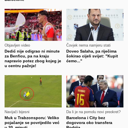
Objavljen video
Čovjek nema namjeru stati
Dedić nije odigrao ni minute
Doveo Salaha, pa riječima
za Benficu, pa na kraju
šokirao cijeli svijet: "Kupit
napravio potez zbog kojeg je
ćemo..."
u centru pažnje!
Navijači bijesni
Da li je na pomolu novi preokret?
Muk u Trabzonsporu: Veliko
Barcelona i City bez
pojačanje se povrijedilo već
dogovora oko transfera
u 20. minuti
Rodrija