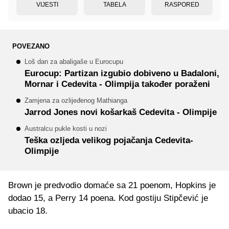
VIJESTI
TABELA
RASPORED
POVEZANO
Loš dan za abaligaše u Eurocupu
Eurocup: Partizan izgubio dobiveno u Badaloni,
Mornar i Cedevita - Olimpija također poraženi
Zamjena za ozlijeđenog Mathianga
Jarrod Jones novi košarkaš Cedevita - Olimpije
Australcu pukle kosti u nozi
Teška ozljeda velikog pojačanja Cedevita-
Olimpije
Brown je predvodio domaće sa 21 poenom, Hopkins je
dodao 15, a Perry 14 poena. Kod gostiju Stipčević je
ubacio 18.