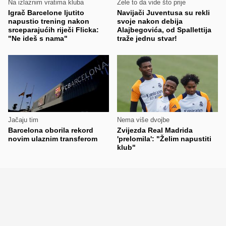
Na izlaznim vratima kluba
Žele to da vide što prije
Igrač Barcelone ljutito
Navijači Juventusa su rekli
napustio trening nakon
svoje nakon debija
srceparajućih riječi Flicka:
Alajbegovića, od Spallettija
"Ne ideš s nama"
traže jednu stvar!
Jačaju tim
Nema više dvojbe
Barcelona oborila rekord
Zvijezda Real Madrida
novim ulaznim transferom
'prelomila': "Želim napustiti
klub"