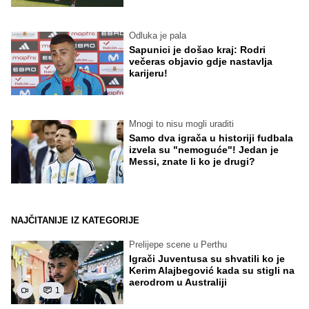
Odluka je pala
Sapunici je došao kraj: Rodri
večeras objavio gdje nastavlja
karijeru!
Mnogi to nisu mogli uraditi
Samo dva igrača u historiji fudbala
izvela su "nemoguće"! Jedan je
Messi, znate li ko je drugi?
NAJČITANIJE IZ KATEGORIJE
Prelijepe scene u Perthu
Igrači Juventusa su shvatili ko je
Kerim Alajbegović kada su stigli na
aerodrom u Australiji
1