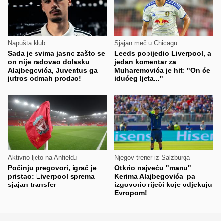
Napušta klub
Sjajan meč u Chicagu
Sada je svima jasno zašto se
Leeds pobijedio Liverpool, a
on nije radovao dolasku
jedan komentar za
Alajbegovića, Juventus ga
Muharemovića je hit: "On će
jutros odmah prodao!
idućeg ljeta..."
Aktivno ljeto na Anfieldu
Njegov trener iz Salzburga
Počinju pregovori, igrač je
Otkrio najveću "manu"
pristao: Liverpool sprema
Kerima Alajbegovića, pa
sjajan transfer
izgovorio riječi koje odjekuju
Evropom!