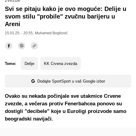
zvezde
Svi se pitaju kako je ovo moguće: Delije u
svom stilu "probile" zvučnu barijeru u
Areni
15.01.25. - 20:55,
Muhamed Bogilović
Teme:
Delije
KK Crvena zvezda
Dodajte SportSport u vaš Google izbor
Ovako su nekada počinjale sve utakmice Crvene
zvezde, a večeras protiv Fenerbahcea ponovo su
dostigli "decibele" koje u Euroligi proizvode samo
beogradski navijači.