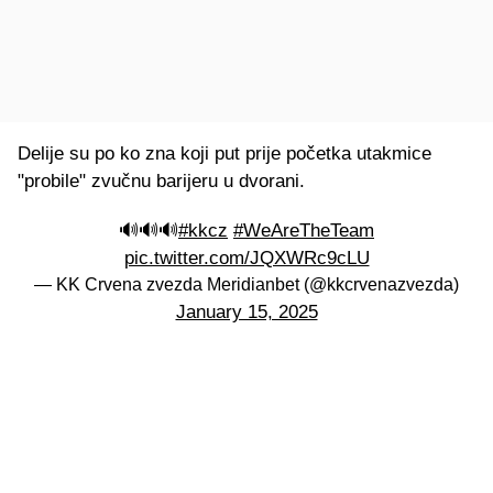
Delije su po ko zna koji put prije početka utakmice
"probile" zvučnu barijeru u dvorani.
🔊🔊🔊
#kkcz
#WeAreTheTeam
pic.twitter.com/JQXWRc9cLU
— KK Crvena zvezda Meridianbet (@kkcrvenazvezda)
January 15, 2025