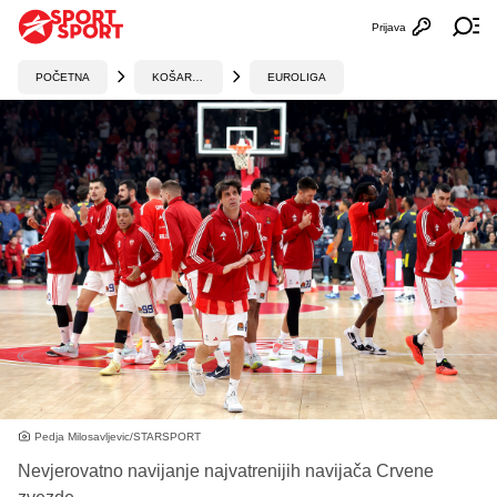
Prijava
Otvori profi
Ot
POČETNA
KOŠARKA
EUROLIGA
Pedja Milosavljevic/STARSPORT
Nevjerovatno navijanje najvatrenijih navijača Crvene