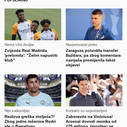
POPULARNO
Nema više dvojbe
Nevjerovatan potez
Zvijezda Real Madrida
Zaragoza potvrdila transfer
'prelomila': "Želim napustiti
Baždara, pa zbog komentara
klub"
navijača promijenila tekst
objave!
Nije zadovoljan
Kontakti su uspostavljeni
Realova greška stoljeća?!
Zaboravite na Viniciusa!
Zbog jedne rečenice Rodri
Arsenal dovodi momka od
ide u Barcelonu
125 miliona, transferu se