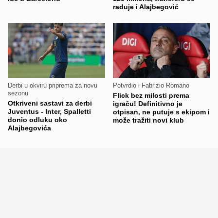
raduje i Alajbegović
Derbi u okviru priprema za novu
Potvrdio i Fabrizio Romano
sezonu
Flick bez milosti prema
Otkriveni sastavi za derbi
igraču! Definitivno je
Juventus - Inter, Spalletti
otpisan, ne putuje s ekipom i
donio odluku oko
može tražiti novi klub
Alajbegovića