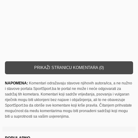
PRIKAŽI STRANICU KOMENTARA (0)
NAPOMENA:
Komentari odražavaju stavove njihovih autora/ica, a ne nužno
i stavove portala SportSport.ba te portal ne može i neće odgovarati za
sadržaj tih kometara. Komentari koji sadrže vrijeđanja, psovanja i vulgaran
riječnik mogu biti uklonjeni bez najave i objašnjenja, ali to ne obavezuje
SportSport.ba da obriše sve komentare koji krše pravila. Čitanjem prihvatate
mogućnost da među komentarima mogu biti pronađeni sadržaji koji mogu
biti u suprotnosti sa vašim uvjerenjima.