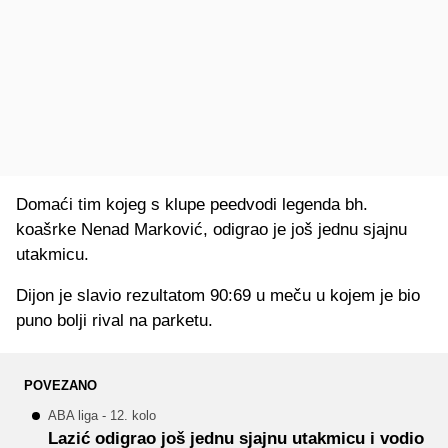
Domaći tim kojeg s klupe peedvodi legenda bh.
koašrke Nenad Marković, odigrao je još jednu sjajnu
utakmicu.
Dijon je slavio rezultatom 90:69 u meču u kojem je bio
puno bolji rival na parketu.
POVEZANO
ABA liga - 12. kolo
Lazić odigrao još jednu sjajnu utakmicu i vodio