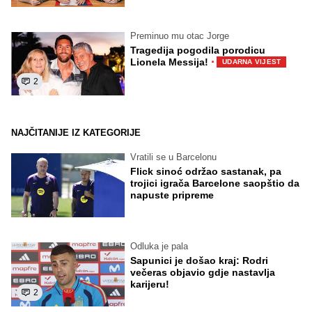
Preminuo mu otac Jorge
Tragedija pogodila porodicu
·
Lionela Messija!
UDARNA VIJEST
2
NAJČITANIJE IZ KATEGORIJE
Vratili se u Barcelonu
Flick sinoć održao sastanak, pa
trojici igrača Barcelone saopštio da
napuste pripreme
Odluka je pala
Sapunici je došao kraj: Rodri
večeras objavio gdje nastavlja
karijeru!
2