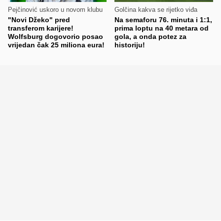
Pejčinović uskoro u novom klubu
Golčina kakva se rijetko viđa
"Novi Džeko" pred
Na semaforu 76. minuta i 1:1,
transferom karijere!
prima loptu na 40 metara od
Wolfsburg dogovorio posao
gola, a onda potez za
vrijedan čak 25 miliona eura!
historiju!