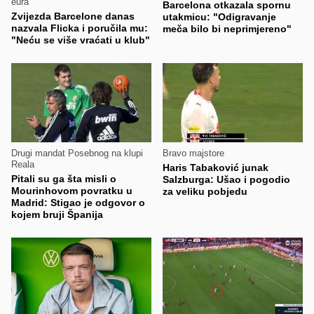
eura
Barcelona otkazala spornu
Zvijezda Barcelone danas
utakmicu: "Odigravanje
nazvala Flicka i poručila mu:
meča bilo bi neprimjereno"
"Neću se više vraćati u klub"
Drugi mandat Posebnog na klupi
Bravo majstore
Reala
Haris Tabaković junak
Pitali su ga šta misli o
Salzburga: Ušao i pogodio
Mourinhovom povratku u
za veliku pobjedu
Madrid: Stigao je odgovor o
kojem bruji Španija