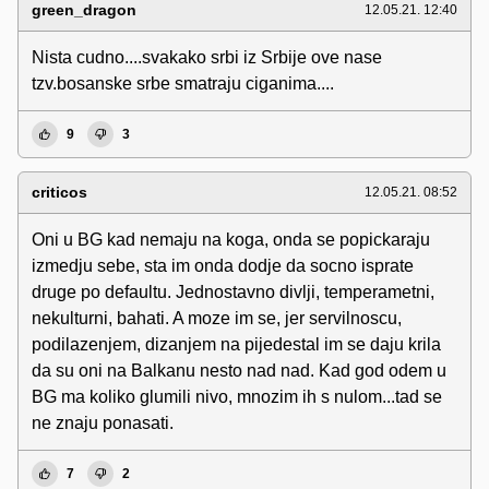
green_dragon
12.05.21. 12:40
Nista cudno....svakako srbi iz Srbije ove nase
tzv.bosanske srbe smatraju ciganima....
9
3
criticos
12.05.21. 08:52
Oni u BG kad nemaju na koga, onda se popickaraju
izmedju sebe, sta im onda dodje da socno isprate
druge po defaultu. Jednostavno divlji, temperametni,
nekulturni, bahati. A moze im se, jer servilnoscu,
podilazenjem, dizanjem na pijedestal im se daju krila
da su oni na Balkanu nesto nad nad. Kad god odem u
BG ma koliko glumili nivo, mnozim ih s nulom...tad se
ne znaju ponasati.
7
2