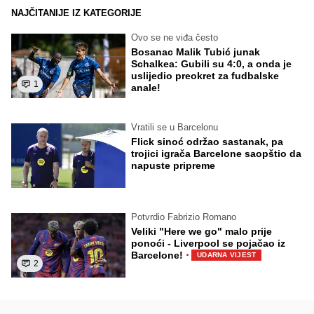
NAJČITANIJE IZ KATEGORIJE
Ovo se ne viđa često
Bosanac Malik Tubić junak
Schalkea: Gubili su 4:0, a onda je
uslijedio preokret za fudbalske
1
anale!
Vratili se u Barcelonu
Flick sinoć održao sastanak, pa
trojici igrača Barcelone saopštio da
napuste pripreme
Potvrdio Fabrizio Romano
Veliki "Here we go" malo prije
ponoći - Liverpool se pojačao iz
·
Barcelone!
UDARNA VIJEST
2