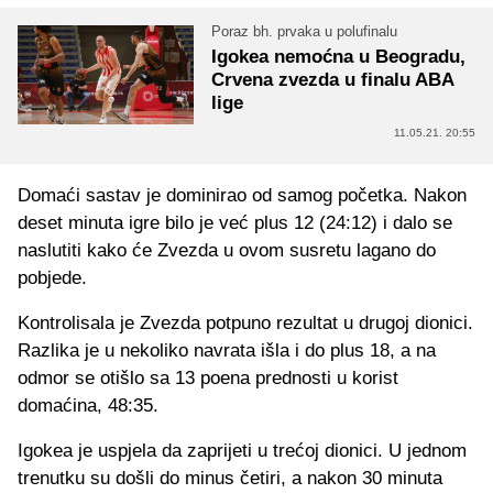
Poraz bh. prvaka u polufinalu
Igokea nemoćna u Beogradu,
Crvena zvezda u finalu ABA
lige
11.05.21. 20:55
Domaći sastav je dominirao od samog početka. Nakon
deset minuta igre bilo je već plus 12 (24:12) i dalo se
naslutiti kako će Zvezda u ovom susretu lagano do
pobjede.
Kontrolisala je Zvezda potpuno rezultat u drugoj dionici.
Razlika je u nekoliko navrata išla i do plus 18, a na
odmor se otišlo sa 13 poena prednosti u korist
domaćina, 48:35.
Igokea je uspjela da zaprijeti u trećoj dionici. U jednom
trenutku su došli do minus četiri, a nakon 30 minuta