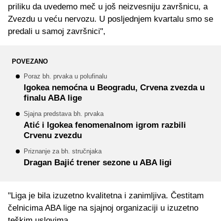
priliku da uvedemo meč u još neizvesniju završnicu, a
Zvezdu u veću nervozu. U posljednjem kvartalu smo se
predali u samoj završnici",
POVEZANO
Poraz bh. prvaka u polufinalu
Igokea nemoćna u Beogradu, Crvena zvezda u
finalu ABA lige
Sjajna predstava bh. prvaka
Atić i Igokea fenomenalnom igrom razbili
Crvenu zvezdu
Priznanje za bh. stručnjaka
Dragan Bajić trener sezone u ABA ligi
"Liga je bila izuzetno kvalitetna i zanimljiva. Čestitam
čelnicima ABA lige na sjajnoj organizaciji u izuzetno
teškim uslovima.