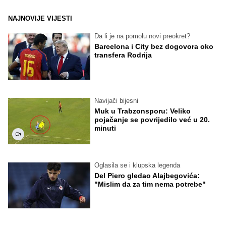
NAJNOVIJE VIJESTI
Da li je na pomolu novi preokret?
Barcelona i City bez dogovora oko
transfera Rodrija
Navijači bijesni
Muk u Trabzonsporu: Veliko
pojačanje se povrijedilo već u 20.
minuti
Oglasila se i klupska legenda
Del Piero gledao Alajbegovića:
"Mislim da za tim nema potrebe"