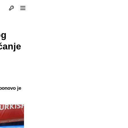
Otvori profil
Otvori meni
og
čanje
 ponovo je