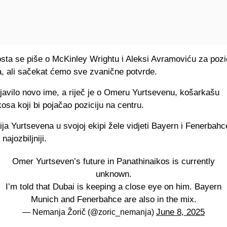
sta se piše o McKinley Wrightu i Aleksi Avramoviću za pozi
, ali sačekat ćemo sve zvanične potvrde.
javilo novo ime, a riječ je o Omeru Yurtsevenu, košarkašu
osa koji bi pojačao poziciju na centru.
a Yurtsevena u svojoj ekipi žele vidjeti Bayern i Fenerbahce
najozbiljniji.
Omer Yurtseven’s future in Panathinaikos is currently
unknown.
I’m told that Dubai is keeping a close eye on him. Bayern
Munich and Fenerbahce are also in the mix.
June 8, 2025
— Nemanja Žorič (@zoric_nemanja)