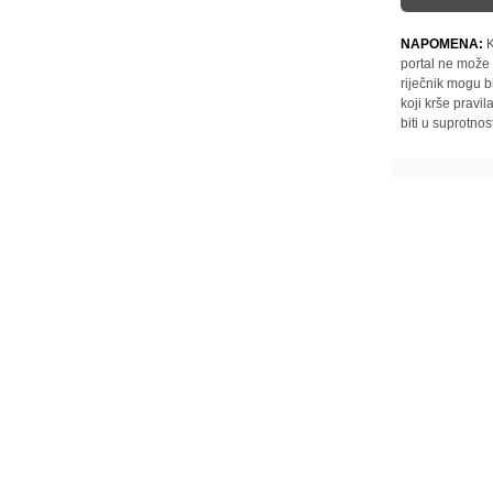
NAPOMENA:
K
portal ne može 
riječnik mogu b
koji krše pravi
biti u suprotnos