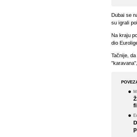
Dubai se na
su igrali po
Na kraju po
dio Eurolig
Tačnije, da
"karavana",
POVEZ
Ma
Ž
f
Em
D
p