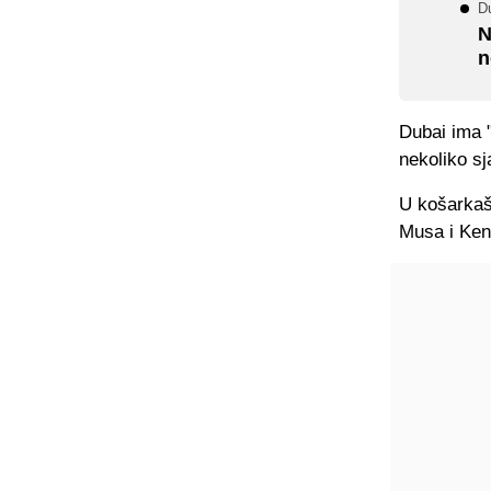
Du
N
n
Dubai ima "
nekoliko sj
U košarkaš
Musa i Ken