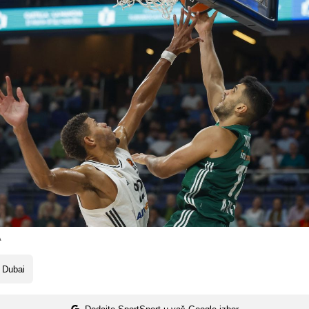
A
 Dubai