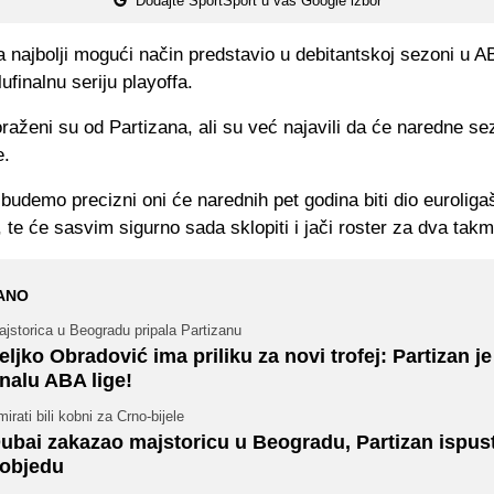
Dodajte SportSport u vaš Google izbor
 najbolji mogući način predstavio u debitantskoj sezoni u AB
lufinalnu seriju playoffa.
raženi su od Partizana, ali su već najavili da će naredne sez
e.
 budemo precizni oni će narednih pet godina biti dio eurolig
 te će sasvim sigurno sada sklopiti i jači roster za dva takm
ANO
jstorica u Beogradu pripala Partizanu
eljko Obradović ima priliku za novi trofej: Partizan je
inalu ABA lige!
irati bili kobni za Crno-bijele
ubai zakazao majstoricu u Beogradu, Partizan ispus
objedu