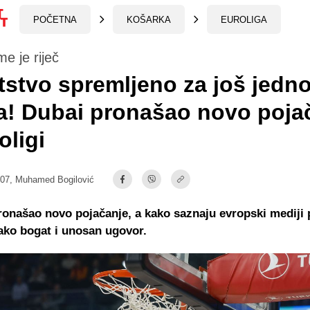
POČETNA
KOŠARKA
EUROLIGA
e je riječ
stvo spremljeno za još jedn
a! Dubai pronašao novo poja
oligi
:07,
Muhamed Bogilović
ronašao novo pojačanje, a kako saznaju evropski mediji
jako bogat i unosan ugovor.