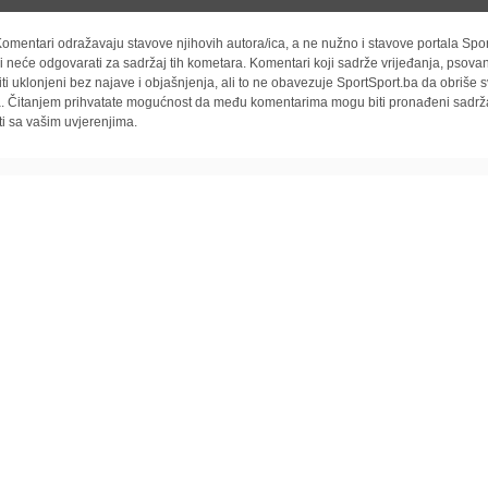
omentari odražavaju stavove njihovih autora/ica, a ne nužno i stavove portala Spor
i neće odgovarati za sadržaj tih kometara. Komentari koji sadrže vrijeđanja, psovan
iti uklonjeni bez najave i objašnjenja, ali to ne obavezuje SportSport.ba da obriše
la. Čitanjem prihvatate mogućnost da među komentarima mogu biti pronađeni sadrža
ti sa vašim uvjerenjima.