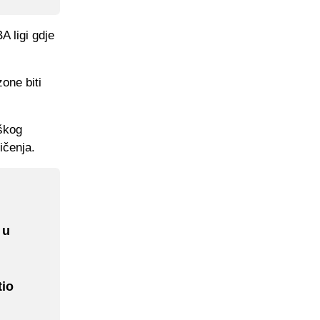
A ligi gdje
one biti
aškog
ičenja.
 u
tio