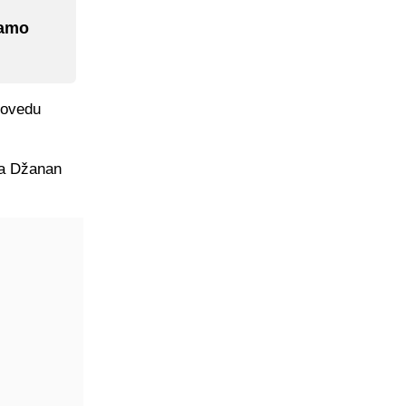
samo
dovedu
ša Džanan