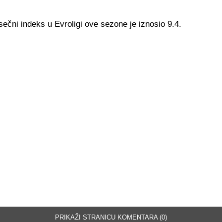
ečni indeks u Evroligi ove sezone je iznosio 9.4.
PRIKAŽI STRANICU KOMENTARA (0)