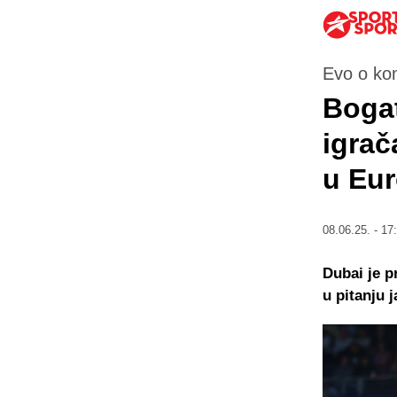
Evo o kom
Bogat
igrač
u Eur
08.06.25. - 17
Dubai je p
u pitanju 