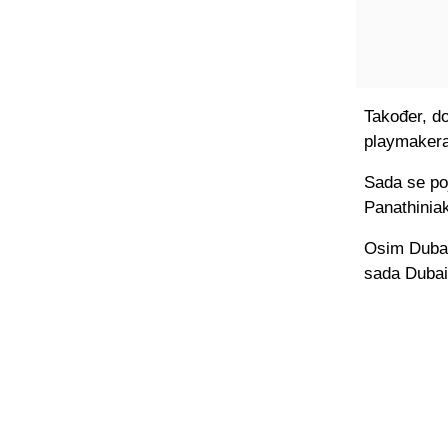
Također, do
playmakera
Sada se po
Panathiniak
Osim Dubaij
sada Dubai 