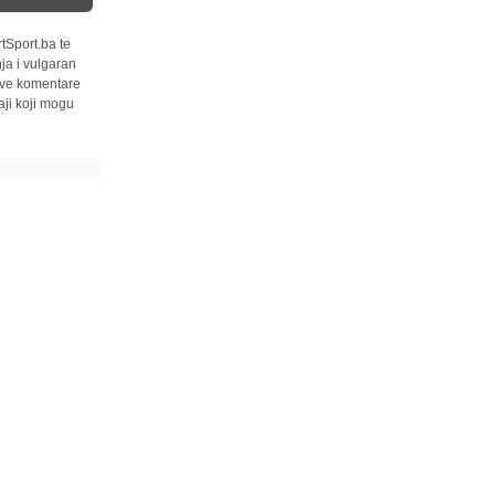
tSport.ba te
ja i vulgaran
 sve komentare
ji koji mogu