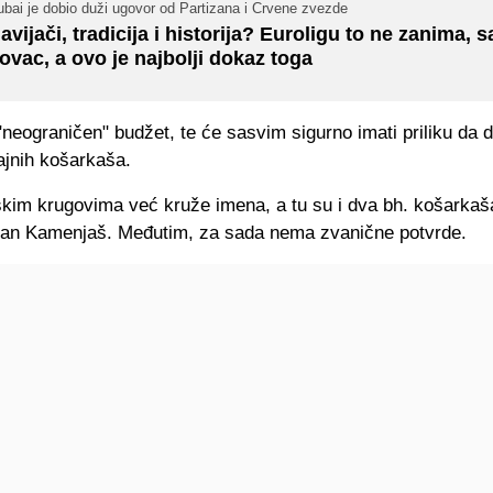
bai je dobio duži ugovor od Partizana i Crvene zvezde
avijači, tradicija i historija? Euroligu to ne zanima, 
ovac, a ovo je najbolji dokaz toga
neograničen" budžet, te će sasvim sigurno imati priliku da 
ajnih košarkaša.
kim krugovima već kruže imena, a tu su i dva bh. košarka
an Kamenjaš. Međutim, za sada nema zvanične potvrde.