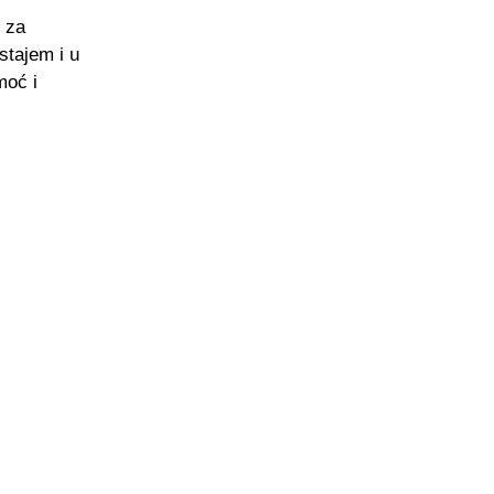
 za
stajem i u
moć i