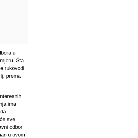
dbora u
mjeru. Šta
ne rukovodi
lj, prema
interesnih
nja ima
 da
 će sve
avni odbor
žman u ovom