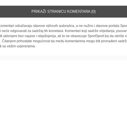
PRIKAŽI STRANICU KOMENTARA (0)
omentari odražavaju stavove njihovih autora/ica, a ne nužno i stavove portala Spor
i neće odgovarati za sadržaj tih kometara. Komentari koji sadrže vrijeđanja, psovan
iti uklonjeni bez najave i objašnjenja, ali to ne obavezuje SportSport.ba da obriše
la. Čitanjem prihvatate mogućnost da među komentarima mogu biti pronađeni sadrža
ti sa vašim uvjerenjima.