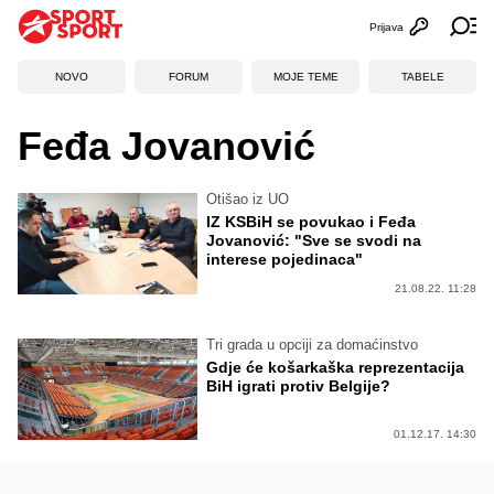
Prijava
Otvori profi
Ot
NOVO
FORUM
MOJE TEME
TABELE
Feđa Jovanović
Otišao iz UO
IZ KSBiH se povukao i Feđa
Jovanović: "Sve se svodi na
interese pojedinaca"
21.08.22. 11:28
Tri grada u opciji za domaćinstvo
Gdje će košarkaška reprezentacija
BiH igrati protiv Belgije?
01.12.17. 14:30