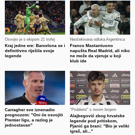
Osvojio je s ekipom 21 trofej
Neočekivana odluka Argentinca
Kraj jedne ere: Barcelona se i
Franco Mastantuono
definitivno riješila svoje
napušta Real Madrid, ali niko
legende
ne može da vjeruje u koji
klub ide
Carragher sve iznenadio
"Problemi" s novim brojem
prognozom: "Oni će osvojiti
Alajbegović zbog hrvatske
Premier ligu, a razlog je
legende pod pritiskom,
jednostavan"
Pjanić ga brani: "Bio je veliki
igrač, ali..."