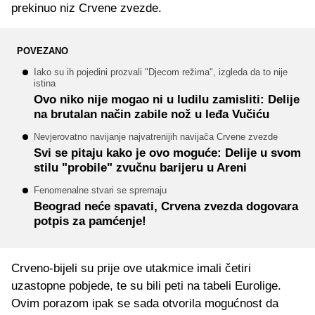
prekinuo niz Crvene zvezde.
POVEZANO
Iako su ih pojedini prozvali "Djecom režima", izgleda da to nije
istina
Ovo niko nije mogao ni u ludilu zamisliti: Delije
na brutalan način zabile nož u leđa Vučiću
Nevjerovatno navijanje najvatrenijih navijača Crvene zvezde
Svi se pitaju kako je ovo moguće: Delije u svom
stilu "probile" zvučnu barijeru u Areni
Fenomenalne stvari se spremaju
Beograd neće spavati, Crvena zvezda dogovara
potpis za pamćenje!
Crveno-bijeli su prije ove utakmice imali četiri
uzastopne pobjede, te su bili peti na tabeli Eurolige.
Ovim porazom ipak se sada otvorila mogućnost da