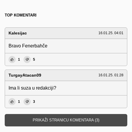
TOP KOMENTARI
Kalesijac
16.01.25. 04:01
Bravo Fenerbahče
1
5
TurgayAtacan09
16.01.25. 01:28
Ima li suza u redakciji?
1
3
PRIKAŽI STRANICU KOMENTARA (3)