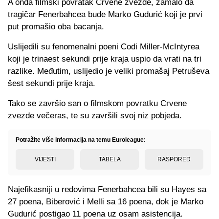
A onda filmski povratak Crvene zvezde, zamalo da
tragičar Fenerbahcea bude Marko Gudurić koji je prvi
put promašio oba bacanja.
Uslijedili su fenomenalni poeni Codi Miller-McIntyrea
koji je trinaest sekundi prije kraja uspio da vrati na tri
razlike. Međutim, uslijedio je veliki promašaj Petruševa
šest sekundi prije kraja.
Tako se završio san o filmskom povratku Crvene
zvezde večeras, te su završili svoj niz pobjeda.
Potražite više informacija na temu Euroleague:
VIJESTI
TABELA
RASPORED
Najefikasniji u redovima Fenerbahcea bili su Hayes sa
27 poena, Biberović i Melli sa 16 poena, dok je Marko
Gudurić postigao 11 poena uz osam asistencija.