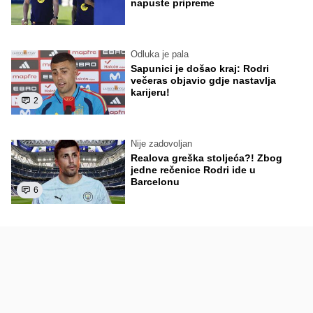
napuste pripreme
Odluka je pala
Sapunici je došao kraj: Rodri
večeras objavio gdje nastavlja
karijeru!
2
Nije zadovoljan
Realova greška stoljeća?! Zbog
jedne rečenice Rodri ide u
Barcelonu
6