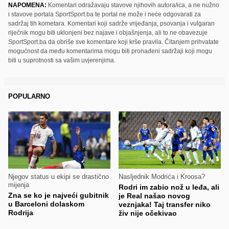
NAPOMENA:
Komentari odražavaju stavove njihovih autora/ica, a ne nužno
i stavove portala SportSport.ba te portal ne može i neće odgovarati za
sadržaj tih kometara. Komentari koji sadrže vrijeđanja, psovanja i vulgaran
riječnik mogu biti uklonjeni bez najave i objašnjenja, ali to ne obavezuje
SportSport.ba da obriše sve komentare koji krše pravila. Čitanjem prihvatate
mogućnost da među komentarima mogu biti pronađeni sadržaji koji mogu
biti u suprotnosti sa vašim uvjerenjima.
POPULARNO
Njegov status u ekipi se drastično
Nasljednik Modrića i Kroosa?
mijenja
Rodri im zabio nož u leđa, ali
Zna se ko je najveći gubitnik
je Real našao novog
u Barceloni dolaskom
veznjaka! Taj transfer niko
Rodrija
živ nije očekivao