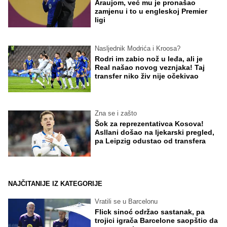
Araujom, već mu je pronašao
zamjenu i to u engleskoj Premier
ligi
Nasljednik Modrića i Kroosa?
Rodri im zabio nož u leđa, ali je
Real našao novog veznjaka! Taj
transfer niko živ nije očekivao
Zna se i zašto
Šok za reprezentativca Kosova!
Asllani došao na ljekarski pregled,
pa Leipzig odustao od transfera
NAJČITANIJE IZ KATEGORIJE
Vratili se u Barcelonu
Flick sinoć održao sastanak, pa
trojici igrača Barcelone saopštio da