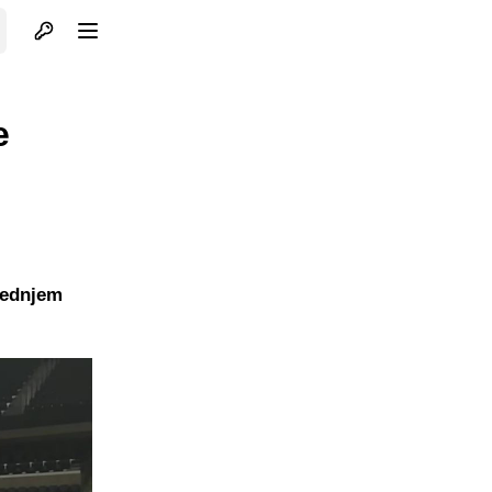
Otvori profil
Otvori meni
e
jednjem