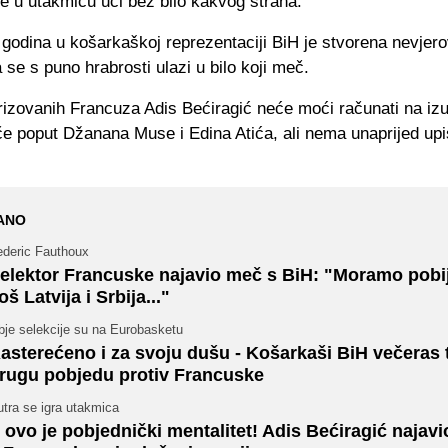
će u utakmicu ući bez bilo kakvog straha.
 godina u košarkaškoj reprezentaciji BiH je stvorena nevjer
a se s puno hrabrosti ulazi u bilo koji meč.
orizovanih Francuza Adis Bećiragić neće moći računati na iz
če poput Džanana Muse i Edina Atića, ali nema unaprijed up
ANO
ederic Fauthoux
elektor Francuske najavio meč s BiH: "Moramo pobij
oš Latvija i Srbija..."
bje selekcije su na Eurobasketu
asterećeno i za svoju dušu - Košarkaši BiH večeras 
rugu pobjedu protiv Francuske
tra se igra utakmica
 ovo je pobjednički mentalitet! Adis Bećiragić najav