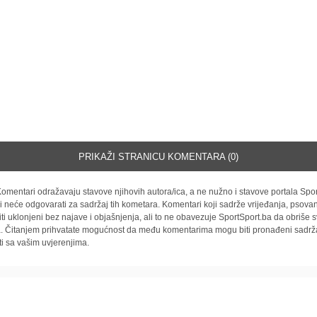
PRIKAŽI STRANICU KOMENTARA (0)
omentari odražavaju stavove njihovih autora/ica, a ne nužno i stavove portala Spor
i neće odgovarati za sadržaj tih kometara. Komentari koji sadrže vrijeđanja, psovan
iti uklonjeni bez najave i objašnjenja, ali to ne obavezuje SportSport.ba da obriše
la. Čitanjem prihvatate mogućnost da među komentarima mogu biti pronađeni sadrža
ti sa vašim uvjerenjima.