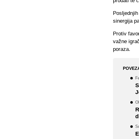
prodati te 
Posljednjih
sinergija p
Protiv fav
važne igra
poraza.
POVEZ
F
S
J
O
R
d
Su
E