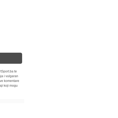
tSport.ba te
ja i vulgaran
 sve komentare
ji koji mogu