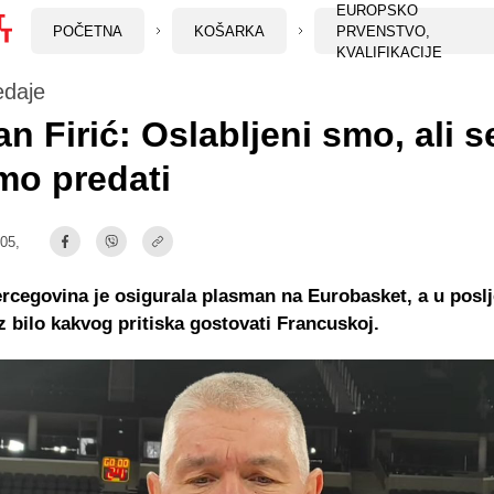
EUROPSKO
POČETNA
KOŠARKA
PRVENSTVO,
KVALIFIKACIJE
daje
n Firić: Oslabljeni smo, ali s
mo predati
:05,
rcegovina je osigurala plasman na Eurobasket, a u posl
z bilo kakvog pritiska gostovati Francuskoj.