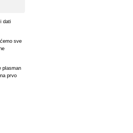
 dati
daćemo sve
ne
le plasman
 na prvo