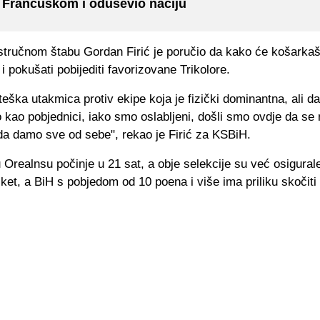
 Francuskom i oduševio naciju
stručnom štabu Gordan Firić je poručio da kako će košarkaši
pokušati pobijediti favorizovane Trikolore.
eška utakmica protiv ekipe koja je fizički dominantna, ali 
kao pobjednici, iako smo oslabljeni, došli smo ovdje da se 
da damo sve od sebe", rekao je Firić za KSBiH.
Orealnsu počinje u 21 sat, a obje selekcije su već osigura
et, a BiH s pobjedom od 10 poena i više ima priliku skočiti