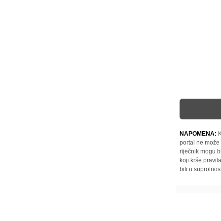
NAPOMENA:
K
portal ne može 
riječnik mogu b
koji krše pravi
biti u suprotnos