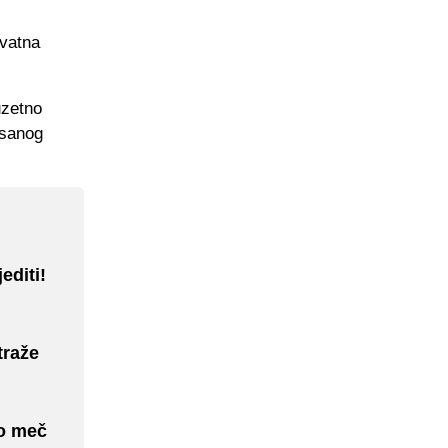
ovatna
uzetno
isanog
editi!
traže
io meč