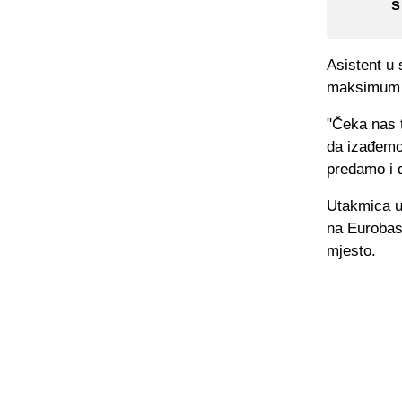
s
Asistent u 
maksimum i 
"Čeka nas t
da izađemo 
predamo i 
Utakmica u 
na Eurobask
mjesto.