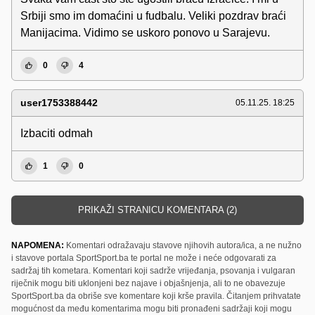
Srbiji smo im domaćini u fudbalu. Veliki pozdrav braći
Manijacima. Vidimo se uskoro ponovo u Sarajevu.
0
4
user1753388442
05.11.25. 18:25
Izbaciti odmah
1
0
PRIKAŽI STRANICU KOMENTARA (2)
NAPOMENA:
Komentari odražavaju stavove njihovih autora/ica, a ne nužno
i stavove portala SportSport.ba te portal ne može i neće odgovarati za
sadržaj tih kometara. Komentari koji sadrže vrijeđanja, psovanja i vulgaran
riječnik mogu biti uklonjeni bez najave i objašnjenja, ali to ne obavezuje
SportSport.ba da obriše sve komentare koji krše pravila. Čitanjem prihvatate
mogućnost da među komentarima mogu biti pronađeni sadržaji koji mogu