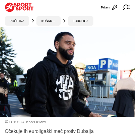
Prijava
Otvori profi
Ot
POČETNA
KOŠARKA
EUROLIGA
FOTO: BC Hapoel Tel Aviv
Očekuje ih euroligaški meč protiv Dubaija