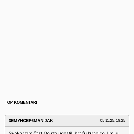
TOP KOMENTARI
3EMYHCEP6MANIJAK
05.11.25. 18:25
Svaka vam čast što ste ugostili braću Izraelce. I mi u