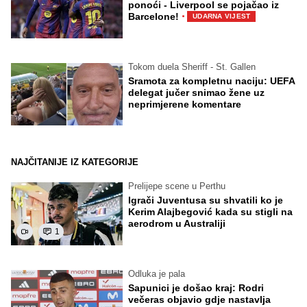
ponoći - Liverpool se pojačao iz
·
Barcelone!
UDARNA VIJEST
Tokom duela Sheriff - St. Gallen
Sramota za kompletnu naciju: UEFA
delegat jučer snimao žene uz
neprimjerene komentare
NAJČITANIJE IZ KATEGORIJE
Prelijepe scene u Perthu
Igrači Juventusa su shvatili ko je
Kerim Alajbegović kada su stigli na
aerodrom u Australiji
1
Odluka je pala
Sapunici je došao kraj: Rodri
večeras objavio gdje nastavlja