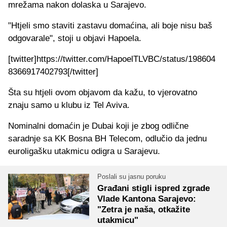
mrežama nakon dolaska u Sarajevo.
"Htjeli smo staviti zastavu domaćina, ali boje nisu baš
odgovarale", stoji u objavi Hapoela.
[twitter]https://twitter.com/HapoelTLVBC/status/198604
8366917402793[/twitter]
Šta su htjeli ovom objavom da kažu, to vjerovatno
znaju samo u klubu iz Tel Aviva.
Nominalni domaćin je Dubai koji je zbog odlične
saradnje sa KK Bosna BH Telecom, odlučio da jednu
euroligašku utakmicu odigra u Sarajevu.
Poslali su jasnu poruku
Građani stigli ispred zgrade
Vlade Kantona Sarajevo:
"Zetra je naša, otkažite
utakmicu"