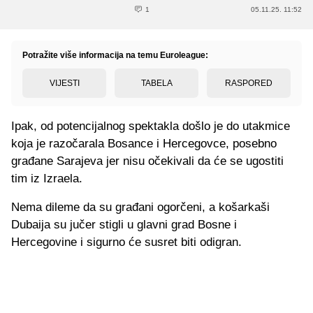
1
05.11.25. 11:52
Potražite više informacija na temu Euroleague:
VIJESTI
TABELA
RASPORED
Ipak, od potencijalnog spektakla došlo je do utakmice
koja je razočarala Bosance i Hercegovce, posebno
građane Sarajeva jer nisu očekivali da će se ugostiti
tim iz Izraela.
Nema dileme da su građani ogorčeni, a košarkaši
Dubaija su jučer stigli u glavni grad Bosne i
Hercegovine i sigurno će susret biti odigran.