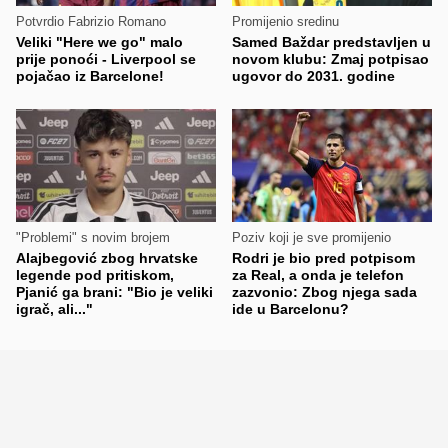
Potvrdio Fabrizio Romano
Promijenio sredinu
Veliki "Here we go" malo
Samed Baždar predstavljen u
prije ponoći - Liverpool se
novom klubu: Zmaj potpisao
pojačao iz Barcelone!
ugovor do 2031. godine
"Problemi" s novim brojem
Poziv koji je sve promijenio
Alajbegović zbog hrvatske
Rodri je bio pred potpisom
legende pod pritiskom,
za Real, a onda je telefon
Pjanić ga brani: "Bio je veliki
zazvonio: Zbog njega sada
igrač, ali..."
ide u Barcelonu?