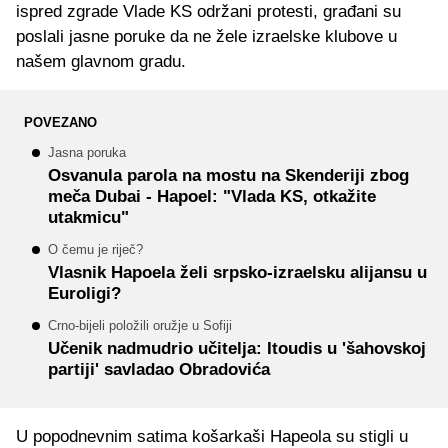
ispred zgrade Vlade KS održani protesti, građani su
poslali jasne poruke da ne žele izraelske klubove u
našem glavnom gradu.
POVEZANO
Jasna poruka
Osvanula parola na mostu na Skenderiji zbog
meča Dubai - Hapoel: "Vlada KS, otkažite
utakmicu"
O čemu je riječ?
Vlasnik Hapoela želi srpsko-izraelsku alijansu u
Euroligi?
Crno-bijeli položili oružje u Sofiji
Učenik nadmudrio učitelja: Itoudis u 'šahovskoj
partiji' savladao Obradovića
U popodnevnim satima košarkaši Hapeola su stigli u