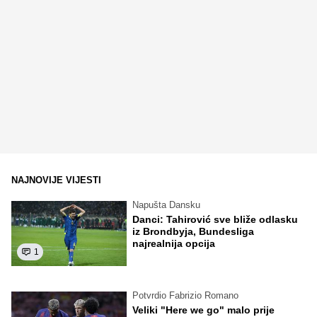
NAJNOVIJE VIJESTI
Napušta Dansku
Danci: Tahirović sve bliže odlasku
iz Brondbyja, Bundesliga
najrealnija opcija
1
Potvrdio Fabrizio Romano
Veliki "Here we go" malo prije