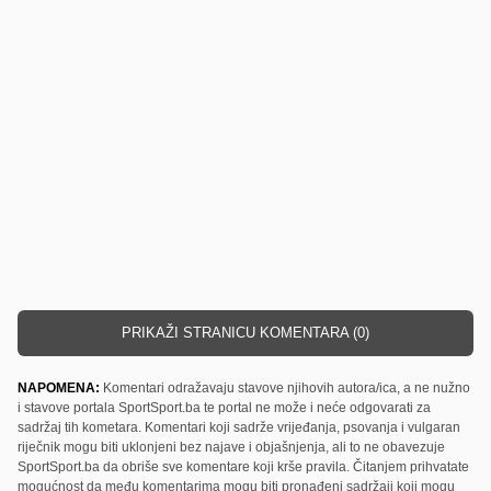
PRIKAŽI STRANICU KOMENTARA (0)
NAPOMENA:
Komentari odražavaju stavove njihovih autora/ica, a ne nužno
i stavove portala SportSport.ba te portal ne može i neće odgovarati za
sadržaj tih kometara. Komentari koji sadrže vrijeđanja, psovanja i vulgaran
riječnik mogu biti uklonjeni bez najave i objašnjenja, ali to ne obavezuje
SportSport.ba da obriše sve komentare koji krše pravila. Čitanjem prihvatate
mogućnost da među komentarima mogu biti pronađeni sadržaji koji mogu