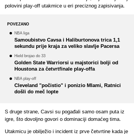
polovini play-off utakmice u eri preciznog zapisivanja.
POVEZANO
NBA liga
Samoubistvo Cavsa i Haliburtonova trica 1,1
sekundu prije kraja za veliko slavlje Pacersa
Hield brojao do 33
Golden State Warriorsi u majstorici bolji od
Houstona za četvrtfinale play-offa
NBA play-off
Cleveland "počistio" i ponizio MIami, Ratnici
došli do meč lopte
S druge strane, Cavsi su pogađali samo osam puta iz
igre, što dovoljno govori o dominaciji domaćeg tima.
Utakmicu je obilježio i incident iz prve četvrtine kada je