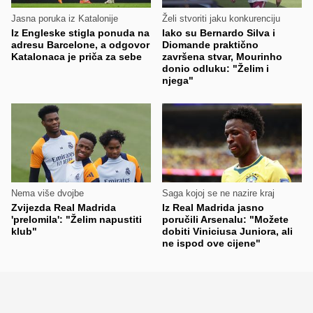
Jasna poruka iz Katalonije
Želi stvoriti jaku konkurenciju
Iz Engleske stigla ponuda na
Iako su Bernardo Silva i
adresu Barcelone, a odgovor
Diomande praktično
Katalonaca je priča za sebe
završena stvar, Mourinho
donio odluku: "Želim i
njega"
Nema više dvojbe
Saga kojoj se ne nazire kraj
Zvijezda Real Madrida
Iz Real Madrida jasno
'prelomila': "Želim napustiti
poručili Arsenalu: "Možete
klub"
dobiti Viniciusa Juniora, ali
ne ispod ove cijene"