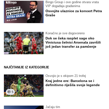
Bingo Group i ove godine otvara vrata
VIP događaja građanima
Osvojite ulaznice za koncert Petra
Graše
Konačno je sve dogovoreno
Dok se čeka rasplet sage oko
Viniciusa čelnici Arsenala završili
još jedan transfer za pamćenje
NAJČITANIJE IZ KATEGORIJE
Osvojio je s ekipom 21 trofej
Kraj jedne ere: Barcelona se i
definitivno riješila svoje legende
5
Jačaju tim