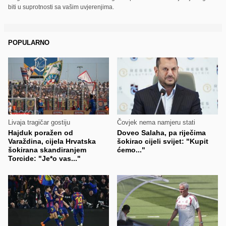
biti u suprotnosti sa vašim uvjerenjima.
POPULARNO
Livaja tragičar gostiju
Čovjek nema namjeru stati
Hajduk poražen od
Doveo Salaha, pa riječima
Varaždina, cijela Hrvatska
šokirao cijeli svijet: "Kupit
šokirana skandiranjem
ćemo..."
Torcide: "Je*o vas..."