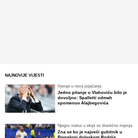
NAJNOVIJE VIJESTI
Vjeruje u nova pojačanja
Jedno pitanje o Vlahoviću bilo je
dovoljno: Spalletti odmah
spomenuo Alajbegovića
Njegov status u ekipi se drastično mijenja
Zna se ko je najveći gubitnik u
Barceloni dolaskom Rodrija