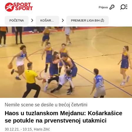
Prijava
Otvori profi
Ot
POČETNA
KOŠARKA
PREMIJER LIGA BIH (Ž)
Nemile scene se desile u trećoj četvrtini
Haos u tuzlanskom Mejdanu: Košarkašice
se potukle na prvenstvenoj utakmici
30.12.21. - 10:15,
Haris Zilić