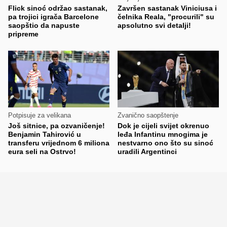
Flick sinoć održao sastanak,
Završen sastanak Viniciusa i
pa trojici igrača Barcelone
čelnika Reala, "procurili" su
saopštio da napuste
apsolutno svi detalji!
pripreme
Potpisuje za velikana
Zvanično saopštenje
Još sitnice, pa ozvaničenje!
Dok je cijeli svijet okrenuo
Benjamin Tahirović u
leđa Infantinu mnogima je
transferu vrijednom 6 miliona
nestvarno ono što su sinoć
eura seli na Ostrvo!
uradili Argentinci