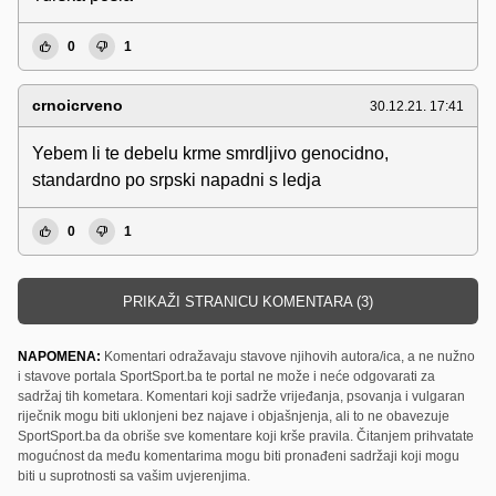
0
1
crnoicrveno
30.12.21. 17:41
Yebem li te debelu krme smrdljivo genocidno,
standardno po srpski napadni s ledja
0
1
PRIKAŽI STRANICU KOMENTARA (3)
NAPOMENA:
Komentari odražavaju stavove njihovih autora/ica, a ne nužno
i stavove portala SportSport.ba te portal ne može i neće odgovarati za
sadržaj tih kometara. Komentari koji sadrže vrijeđanja, psovanja i vulgaran
riječnik mogu biti uklonjeni bez najave i objašnjenja, ali to ne obavezuje
SportSport.ba da obriše sve komentare koji krše pravila. Čitanjem prihvatate
mogućnost da među komentarima mogu biti pronađeni sadržaji koji mogu
biti u suprotnosti sa vašim uvjerenjima.