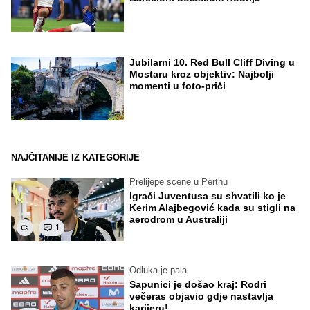
Jubilarni 10. Red Bull Cliff Diving u
Mostaru kroz objektiv: Najbolji
momenti u foto-priči
NAJČITANIJE IZ KATEGORIJE
Prelijepe scene u Perthu
Igrači Juventusa su shvatili ko je
Kerim Alajbegović kada su stigli na
aerodrom u Australiji
1
Odluka je pala
Sapunici je došao kraj: Rodri
večeras objavio gdje nastavlja
karijeru!