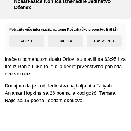
Košarkašice Konjica iznenadile Jedinstvo
Dženex
Potražite više informacija na temu Košarkaško prvenstvo BiH (Ž):
VIJESTI
TABELA
RASPORED
Inače u pomenutom duelu Orlovi su slavili sa 63:95 i za
tim iz Banja Luke to je bila deset prvenstvrna pobjeda
ove sezone.
Dodajmo da je kod Jedinstva najbolja bila Taliyah
Anjanae Hopkins sa 26 poena, a kod gošći Tamara
Rajić sa 19 poena i sedam skokova.