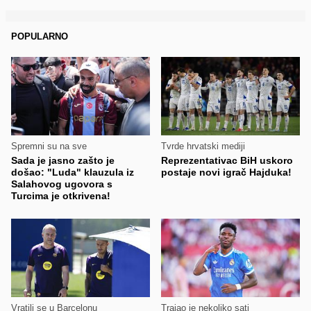
POPULARNO
Spremni su na sve
Tvrde hrvatski mediji
Sada je jasno zašto je
Reprezentativac BiH uskoro
došao: "Luda" klauzula iz
postaje novi igrač Hajduka!
Salahovog ugovora s
Turcima je otkrivena!
Vratili se u Barcelonu
Trajao je nekoliko sati