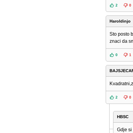
2
0
Haroldinjo
Sto posto b
znaci da sm
0
1
BAJSJECA
Kvadratni,
2
0
HBSC
Gdje si