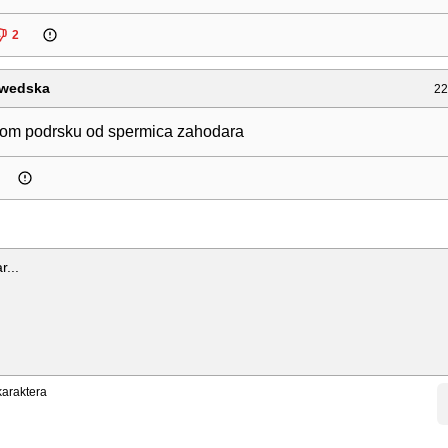
2
wedska
22
om podrsku od spermica zahodara
araktera