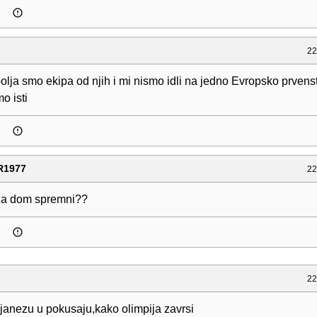
22
olja smo ekipa od njih i mi nismo idli na jedno Evropsko prvens
o isti
R1977
22
za dom spremni??
22
 janezu u pokusaju,kako olimpija zavrsi