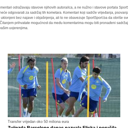
mentari odražavaju stavove njihovih autora/ica, a ne nužno i stavove portala Sport
 neće odgovarati za sadržaj tih kometara. Komentari koji sadrže vrijeđanja, psovanj
i uklonjeni bez najave i objašnjenja, ali to ne obavezuje SportSport.ba da obriše 
a. Čitanjem prihvatate mogućnost da među komentarima mogu biti pronađeni sadržaji
 vašim uvjerenjima.
Transfer vrijedan oko 50 miliona eura
Zvijezda Barcelone danas nazvala Flicka i poručila