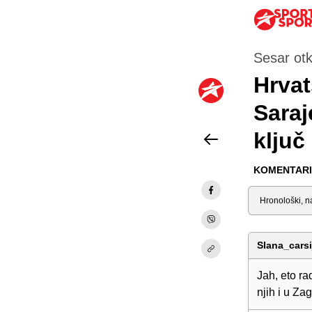
Sesar otkr
Hrvat
Saraj
ključ 
KOMENTARI 
Sortiraj
Slana_carsi
Jah, eto ra
njih i u Zag