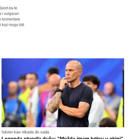
Sport.ba te
a i vulgaran
sve komentare
 koji mogu biti
Iskren kao nikada do sada
Legenda otvorila dušu: "Možda imam krticu u ekipi"