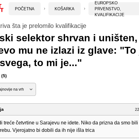
EUROPSKO
POČETNA
KOŠARKA
PRVENSTVO,
KVALIFIKACIJE
iva šta je prelomilo kvalifikacije
ski selektor shrvan i uništen,
evo mu ne izlazi iz glave: "To 
svega, to mi je..."
(5)
ja
22
di treće četvrtine u Sarajevu ne idete. Niko da prizna da smo bili 
rebu. Vjerojatno bi dobili da ih nije išla trica