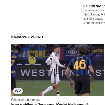
NAPOMENA:
Ko
portal ne može i
riječnik mogu bit
koji krše pravil
u suprotnosti sa
NAJNOVIJE VIJESTI
2
Prijateljska utakmica
Inter pobijedio Juventus, Kerim Alajbegović