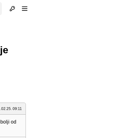
Otvori profil
Otvori meni
je
.02.25. 09:11
bolji od