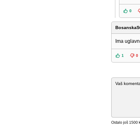
0
BosanskaS
Ima uglavn
1
0
Komentar
Ostalo još
1500
k