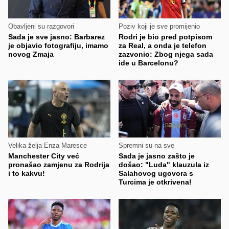
Obavljeni su razgovori
Poziv koji je sve promijenio
Sada je sve jasno: Barbarez
Rodri je bio pred potpisom
je objavio fotografiju, imamo
za Real, a onda je telefon
novog Zmaja
zazvonio: Zbog njega sada
ide u Barcelonu?
Velika želja Enza Maresce
Spremni su na sve
Manchester City već
Sada je jasno zašto je
pronašao zamjenu za Rodrija
došao: "Luda" klauzula iz
i to kakvu!
Salahovog ugovora s
Turcima je otkrivena!