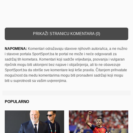
PRIKAŽI STRANICU KOMENTARA (0)
NAPOMENA:
Komentari odražavaju stavove njihovih autora/ica, a ne nužno
i stavove portala SportSport.ba te portal ne može i neće odgovarati za
sadržaj tih kometara. Komentari koji sadrže vrijeđanja, psovanja i vulgaran
riječnik mogu biti uklonjeni bez najave i objašnjenja, ali to ne obavezuje
SportSport.ba da obriše sve komentare koji krše pravila. Čitanjem prihvatate
mogućnost da među komentarima mogu biti pronađeni sadržaji koji mogu
biti u suprotnosti sa vašim uvjerenjima.
POPULARNO