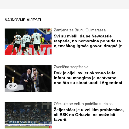
NAJNOVIJE VIJESTI
Zamjena za Brunu Guimaraesa
Svi su mislili da se Newcastle
raspada, no nemoralna ponuda za
njemačkog igrača govori drugačije
Zvanično saopštenje
Dok je cijeli svijet okrenuo leđa
Infantinu mnogima je nestvarno
ono što su sinoć uradili Argentinci
2
Očekuje se velika podrška s tribina
Željezničar je u velikim problemima,
ali BSK na Grbavici ne može biti
favorit