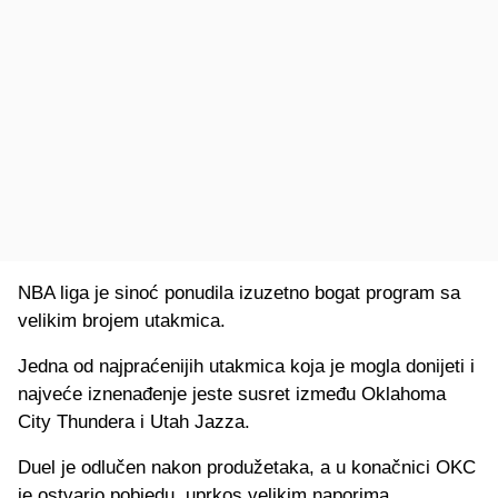
NBA liga je sinoć ponudila izuzetno bogat program sa
velikim brojem utakmica.
Jedna od najpraćenijih utakmica koja je mogla donijeti i
najveće iznenađenje jeste susret između Oklahoma
City Thundera i Utah Jazza.
Duel je odlučen nakon produžetaka, a u konačnici OKC
je ostvario pobjedu, uprkos velikim naporima