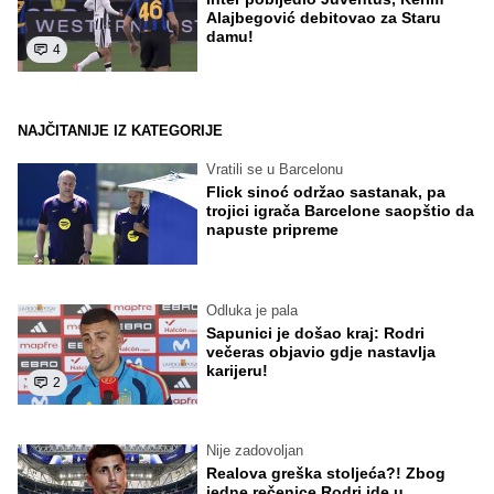
Alajbegović debitovao za Staru
damu!
4
NAJČITANIJE IZ KATEGORIJE
Vratili se u Barcelonu
Flick sinoć održao sastanak, pa
trojici igrača Barcelone saopštio da
napuste pripreme
Odluka je pala
Sapunici je došao kraj: Rodri
večeras objavio gdje nastavlja
karijeru!
2
Nije zadovoljan
Realova greška stoljeća?! Zbog
jedne rečenice Rodri ide u