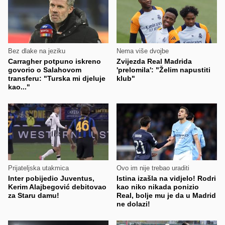
Bez dlake na jeziku
Nema više dvojbe
Carragher potpuno iskreno
Zvijezda Real Madrida
govorio o Salahovom
'prelomila': "Želim napustiti
transferu: "Turska mi djeluje
klub"
kao..."
Prijateljska utakmica
Ovo im nije trebao uraditi
Inter pobijedio Juventus,
Istina izašla na vidjelo! Rodri
Kerim Alajbegović debitovao
kao niko nikada ponizio
za Staru damu!
Real, bolje mu je da u Madrid
ne dolazi!