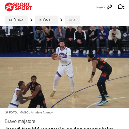
Prijava
Otvori profi
Ot
POČETNA
KOŠARKA
NBA
FOTO: IMAGO / Anadolu Agency
Bravo majstore