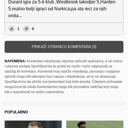
Durant igra za 5-ti klub ,Westbrook takodjer 5,Harden
5,realno bolji igraci od Nurkica,pa sta reci za njih
onda...
1
0
PRIKAŽI STRANICU KOMENTARA (3)
NAPOMENA:
Komentari odražavaju stavove njihovih autora/ica, a ne nužno
i stavove portala SportSport.ba te portal ne može i neće odgovarati za
sadržaj tih kometara. Komentari koji sadrže vrijeđanja, psovanja i vulgaran
riječnik mogu biti uklonjeni bez najave i objašnjenja, ali to ne obavezuje
SportSport.ba da obriše sve komentare koji krše pravila. Čitanjem prihvatate
mogućnost da među komentarima mogu biti pronađeni sadržaji koji mogu
biti u suprotnosti sa vašim uvjerenjima.
POPULARNO