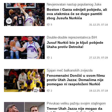
Nevjerovatan nastup popularnog Juke
Boston i Garza odnijeli pobjedu, ali
ova utakmica će se dugo pamtiti
zbog Jusufa Nurkića
5
31.12.25. 07:16
Double-double reprezentativca BiH
Jusuf Nurkić bio je ključ pobjede
Utaha protiv Detroita!
1
27.12.25. 07:28
Sjajan meč balkanskih zvijezda
Fenomenalni Dončić u svom filmu
protiv Utah Jazza: Domaćima nije
pomogao ni raspoloženi Nurkić
2
19.12.25. 07:18
Privukao veliku pažnju svojim stajlingom
Trener Utah Jazza nije mogao da