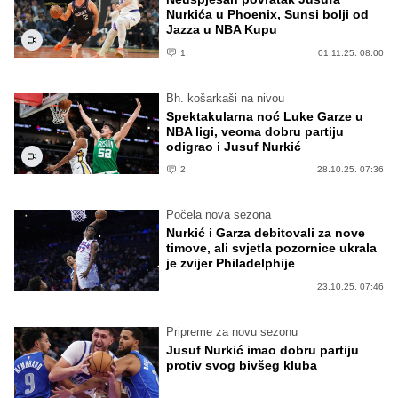
Nurkića u Phoenix, Sunsi bolji od
Jazza u NBA Kupu
1
01.11.25. 08:00
Bh. košarkaši na nivou
Spektakularna noć Luke Garze u
NBA ligi, veoma dobru partiju
odigrao i Jusuf Nurkić
2
28.10.25. 07:36
Počela nova sezona
Nurkić i Garza debitovali za nove
timove, ali svjetla pozornice ukrala
je zvijer Philadelphije
23.10.25. 07:46
Pripreme za novu sezonu
Jusuf Nurkić imao dobru partiju
protiv svog bivšeg kluba