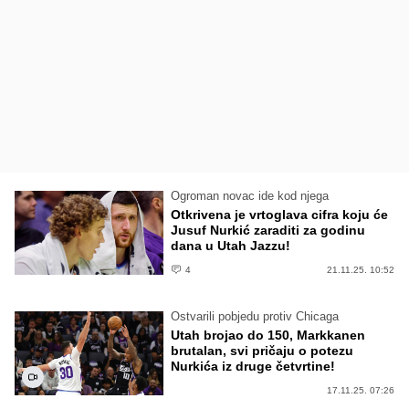
Ogroman novac ide kod njega
Otkrivena je vrtoglava cifra koju će
Jusuf Nurkić zaraditi za godinu
dana u Utah Jazzu!
4
21.11.25. 10:52
Ostvarili pobjedu protiv Chicaga
Utah brojao do 150, Markkanen
brutalan, svi pričaju o potezu
Nurkića iz druge četvrtine!
17.11.25. 07:26