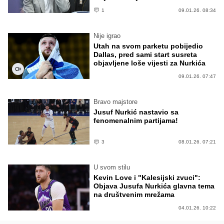
1
09.01.26. 08:34
Nije igrao
Utah na svom parketu pobijedio
Dallas, pred sami start susreta
objavljene loše vijesti za Nurkića
09.01.26. 07:47
Bravo majstore
Jusuf Nurkić nastavio sa
fenomenalnim partijama!
3
08.01.26. 07:21
U svom stilu
Kevin Love i "Kalesijski zvuci":
Objava Jusufa Nurkića glavna tema
na društvenim mrežama
04.01.26. 10:22