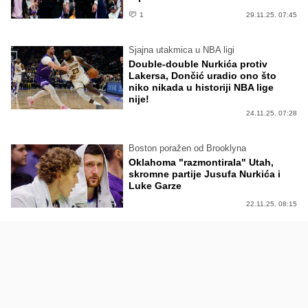
1
29.11.25. 07:45
Sjajna utakmica u NBA ligi
Double-double Nurkića protiv
Lakersa, Dončić uradio ono što
niko nikada u historiji NBA lige
nije!
24.11.25. 07:28
Boston poražen od Brooklyna
Oklahoma "razmontirala" Utah,
skromne partije Jusufa Nurkića i
Luke Garze
22.11.25. 08:15