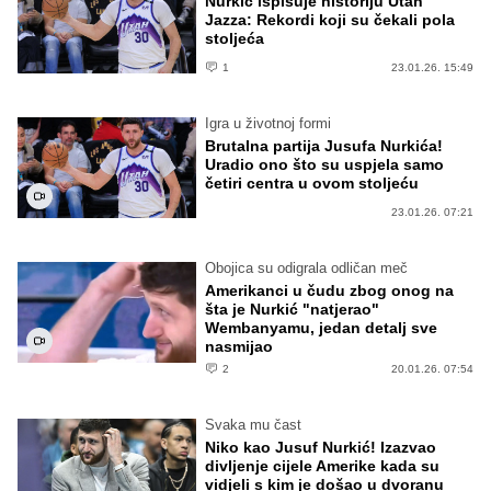
Nurkić ispisuje historiju Utah
Jazza: Rekordi koji su čekali pola
stoljeća
1
23.01.26. 15:49
Igra u životnoj formi
Brutalna partija Jusufa Nurkića!
Uradio ono što su uspjela samo
četiri centra u ovom stoljeću
23.01.26. 07:21
Obojica su odigrala odličan meč
Amerikanci u čudu zbog onog na
šta je Nurkić "natjerao"
Wembanyamu, jedan detalj sve
nasmijao
2
20.01.26. 07:54
Svaka mu čast
Niko kao Jusuf Nurkić! Izazvao
divljenje cijele Amerike kada su
vidjeli s kim je došao u dvoranu