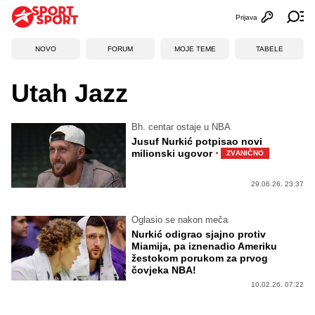
Prijava
Otvori profi
Ot
NOVO
FORUM
MOJE TEME
TABELE
Utah Jazz
Bh. centar ostaje u NBA
Jusuf Nurkić potpisao novi
·
milionski ugovor
ZVANIČNO
29.06.26. 23:37
Oglasio se nakon meča
Nurkić odigrao sjajno protiv
Miamija, pa iznenadio Ameriku
žestokom porukom za prvog
čovjeka NBA!
10.02.26. 07:22