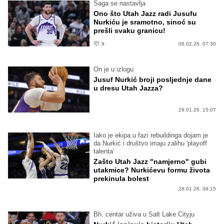
Saga se nastavlja
Ono što Utah Jazz radi Jusufu
Nurkiću je sramotno, sinoć su
prešli svaku granicu!
9
06.02.26. 07:30
On je u izlogu
Jusuf Nurkić broji posljednje dane
u dresu Utah Jazza?
29.01.26. 15:07
Iako je ekipa u fazi rebuildinga dojam je
da Nurkić i društvo imaju zalihu 'playoff
talenta'
Zašto Utah Jazz "namjerno" gubi
utakmice? Nurkićevu formu života
prekinula bolest
28.01.26. 08:15
Bh. centar uživa u Salt Lake Cityju