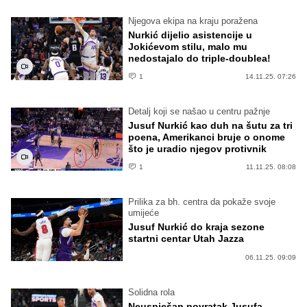
Njegova ekipa na kraju poražena
Nurkić dijelio asistencije u
Jokićevom stilu, malo mu
nedostajalo do triple-doublea!
1
14.11.25. 07:26
Detalj koji se našao u centru pažnje
Jusuf Nurkić kao duh na šutu za tri
poena, Amerikanci bruje o onome
što je uradio njegov protivnik
1
11.11.25. 08:08
Prilika za bh. centra da pokaže svoje
umijeće
Jusuf Nurkić do kraja sezone
startni centar Utah Jazza
06.11.25. 09:09
Solidna rola
Neuspješan povratak Jusufa