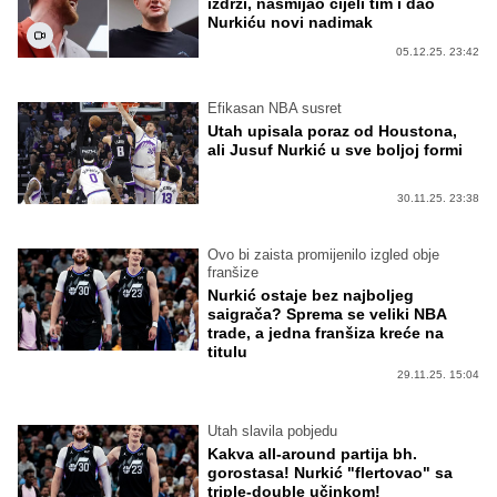
izdrži, nasmijao cijeli tim i dao
Nurkiću novi nadimak
05.12.25. 23:42
Efikasan NBA susret
Utah upisala poraz od Houstona,
ali Jusuf Nurkić u sve boljoj formi
30.11.25. 23:38
Ovo bi zaista promijenilo izgled obje
franšize
Nurkić ostaje bez najboljeg
saigrača? Sprema se veliki NBA
trade, a jedna franšiza kreće na
titulu
29.11.25. 15:04
Utah slavila pobjedu
Kakva all-around partija bh.
gorostasa! Nurkić "flertovao" sa
triple-double učinkom!