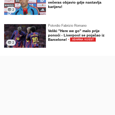
večeras objavio gdje nastavlja
karijeru!
2
Potvrdio Fabrizio Romano
Veliki "Here we go" malo prije
ponoći - Liverpool se pojačao iz
·
Barcelone!
UDARNA VIJEST
2