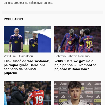
biti u suprotnosti sa vašim uvjerenjima.
POPULARNO
Vratili se u Barcelonu
Potvrdio Fabrizio Romano
Flick sinoć održao sastanak,
Veliki "Here we go" malo
pa trojici igrača Barcelone
prije ponoći - Liverpool se
saopštio da napuste
pojačao iz Barcelone!
pripreme