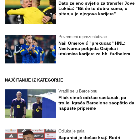
Dato zeleno svjetlo za transfer Jove
Lukića: "Bit će to dobra suma, u
pitanju je njegova karijera"
Povremeni reprezentativac
Nail Omerović "prekucao" HNL:
Nestvarna pobjeda Osijeka i
utakmica karijere za bh. fudbalera
NAJČITANIJE IZ KATEGORIJE
Vratili se u Barcelonu
Flick sinoć održao sastanak, pa
trojici igrača Barcelone saopštio da
napuste pripreme
Odluka je pala
Sapunici je došao kraj: Rodri