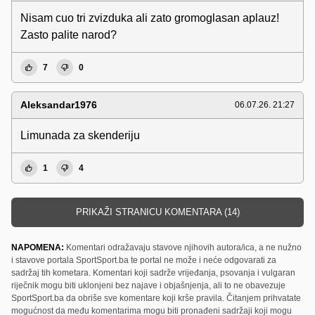
Nisam cuo tri zvizduka ali zato gromoglasan aplauz!
Zasto palite narod?
7
0
Aleksandar1976
06.07.26. 21:27
Limunada za skenderiju
1
4
PRIKAŽI STRANICU KOMENTARA (14)
NAPOMENA:
Komentari odražavaju stavove njihovih autora/ica, a ne nužno
i stavove portala SportSport.ba te portal ne može i neće odgovarati za
sadržaj tih kometara. Komentari koji sadrže vrijeđanja, psovanja i vulgaran
riječnik mogu biti uklonjeni bez najave i objašnjenja, ali to ne obavezuje
SportSport.ba da obriše sve komentare koji krše pravila. Čitanjem prihvatate
mogućnost da među komentarima mogu biti pronađeni sadržaji koji mogu