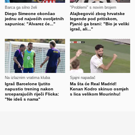
Barca ga silno želi
"Problemi" s novim brojem
Diego Simeone okončao
Alajbegović zbog hrvatske
jednu od najvećih ovoljetnih
legende pod pritiskom,
sapunica: "Alvarez će..."
Pjanić ga brani: "Bio je veliki
igrač, ali..."
Na izlaznim vratima kluba
Sjajni napadač
Igrač Barcelone ljutito
Ma šta će Real Madrid!
napustio trening nakon
Kenan Kodro skinuo osmjeh
srceparajućih riječi Flicka:
s lica velikom Mourinhu!
"Ne ideš s nama"