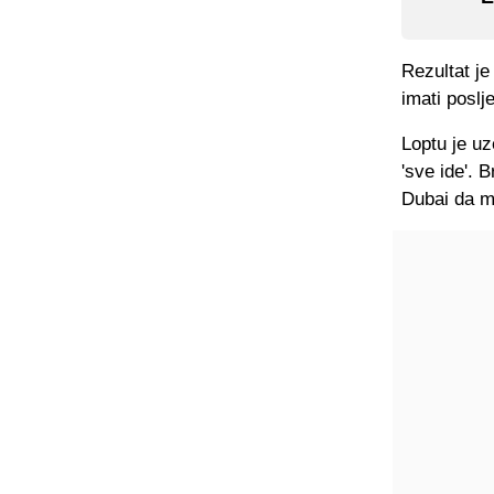
Rezultat je
imati poslj
Loptu je uz
'sve ide'. 
Dubai da m