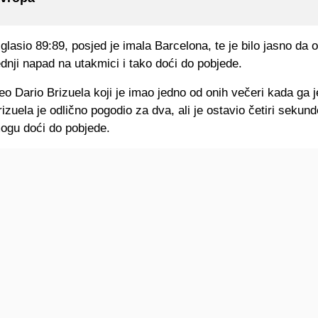
 glasio 89:89, posjed je imala Barcelona, te je bilo jasno da
ednji napad na utakmici i tako doći do pobjede.
eo Dario Brizuela koji je imao jedno od onih večeri kada ga
Brizuela je odlično pogodio za dva, ali je ostavio četiri sekun
ogu doći do pobjede.