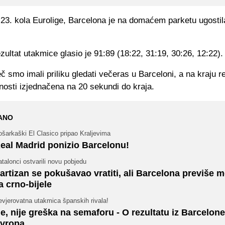
 23. kola Eurolige, Barcelona je na domaćem parketu ugostil
ultat utakmice glasio je 91:89 (18:22, 31:19, 30:26, 12:22).
 smo imali priliku gledati večeras u Barceloni, a na kraju re
nosti izjednačena na 20 sekundi do kraja.
ANO
šarkaški El Clasico pripao Kraljevima
eal Madrid ponizio Barcelonu!
talonci ostvarili novu pobjedu
artizan se pokušavao vratiti, ali Barcelona previše 
a crno-bijele
vjerovatna utakmica španskih rivala!
e, nije greška na semaforu - O rezultatu iz Barcelone
vropa