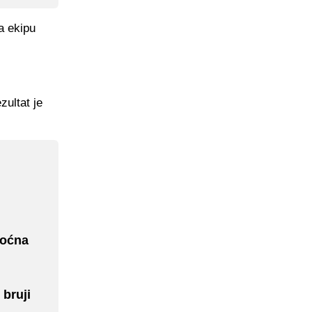
a ekipu
zultat je
moćna
 bruji