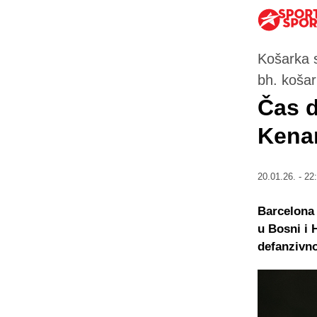
Košarka s
bh. koša
Čas d
Kena
20.01.26. - 22
Barcelona 
u Bosni i 
defanzivno