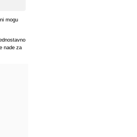
 oni mogu
 jednostavno
de nade za