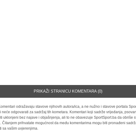
PRIKAŽI STRANICU KOMENTARA (0)
omentari odražavaju stavove njihovih autora/ica, a ne nužno i stavove portala Spor
i neće odgovarati za sadržaj tih kometara. Komentari koji sadrže vrijeđanja, psovan
iti uklonjeni bez najave i objašnjenja, ali to ne obavezuje SportSport.ba da obriše
la. Čitanjem prihvatate mogućnost da među komentarima mogu biti pronađeni sadrža
ti sa vašim uvjerenjima.