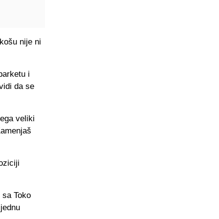
ošu nije ni
arketu i
vidi da se
ega veliki
e Kamenjaš
ziciji
u sa Toko
 jednu