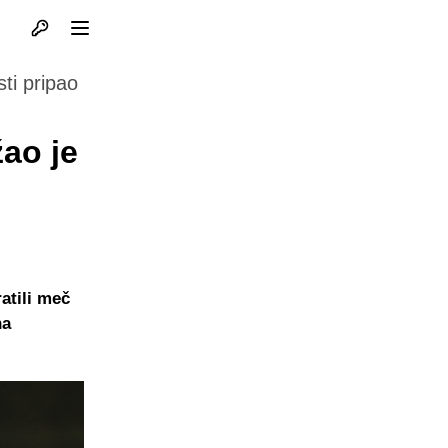
Otvori profil
Otvori meni
ti pripao
ao je
atili meč
na