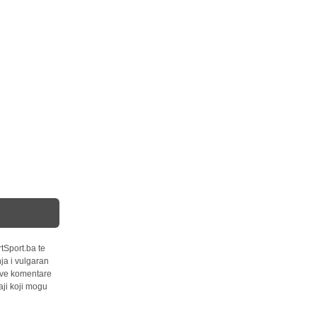
tSport.ba te
ja i vulgaran
 sve komentare
ji koji mogu