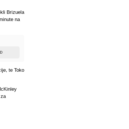
kli Brizuela
 minute na
ED
ije, te Toko
McKinley
 za