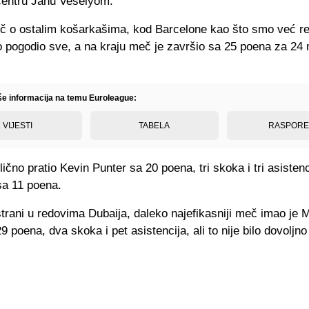
entru Janu Veselyom.
eč o ostalim košarkašima, kod Barcelone kao što smo već re
o pogodio sve, a na kraju meč je završio sa 25 poena za 24
iše informacija na temu Euroleague:
VIJESTI
TABELA
RASPOR
lično pratio Kevin Punter sa 20 poena, tri skoka i tri asistenc
sa 11 poena.
trani u redovima Dubaija, daleko najefikasniji meč imao je 
9 poena, dva skoka i pet asistencija, ali to nije bilo dovoljno