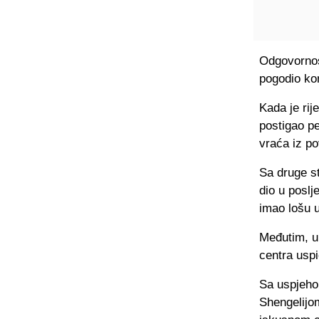
Odgovornos
pogodio ko
Kada je ri
postigao pe
vraća iz p
Sa druge s
dio u poslj
imao lošu u
Međutim, u 
centra usp
Sa uspjeho
Shengelijo