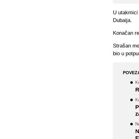
U utakmici
Dubaija.
Konačan rez
Strašan meč
bio u potpu
POVEZ
Ko
R
Ka
P
z
Ne
N
E