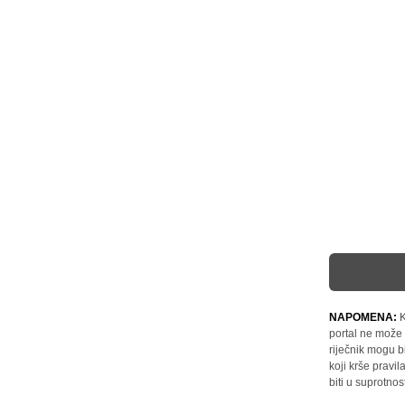
NAPOMENA:
K
portal ne može 
riječnik mogu b
koji krše pravi
biti u suprotnos