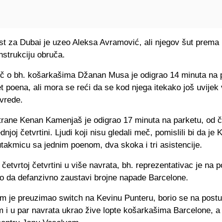
t za Dubai je uzeo Aleksa Avramović, ali njegov šut prema k
nstrukciju obruča.
ječ o bh. košarkašima Džanan Musa je odigrao 14 minuta na p
t poena, ali mora se reći da se kod njega itekako još uvijek 
ovrede.
trane Kenan Kamenjaš je odigrao 17 minuta na parketu, od č
ednjoj četvrtini. Ljudi koji nisu gledali meč, pomislili bi da j
takmicu sa jednim poenom, dva skoka i tri asistencije.
četvrtoj četvrtini u više navrata, bh. reprezentativac je na po
io da defanzivno zaustavi brojne napade Barcelone.
m je preuzimao switch na Kevinu Punteru, borio se na post
m i u par navrata ukrao žive lopte košarkašima Barcelone, a