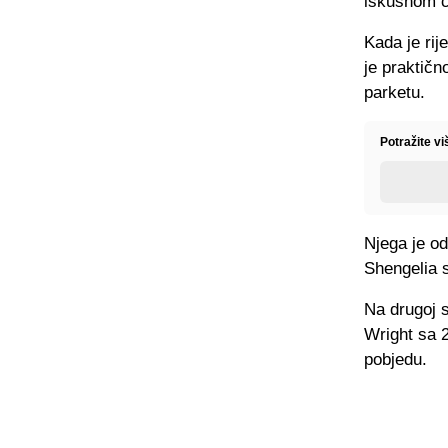
iskusnom c
Kada je rij
je praktičn
parketu.
Potražite v
Njega je od
Shengelia 
Na drugoj s
Wright sa 2
pobjedu.