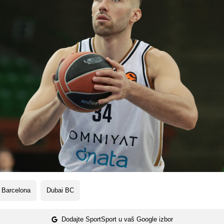
 Barcelona
Dubai BC
Dodajte SportSport u vaš Google izbor