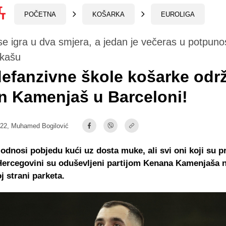
POČETNA
KOŠARKA
EUROLIGA
e igra u dva smjera, a jedan je večeras u potpunos
rkašu
efanzivne škole košarke održ
n Kamenjaš u Barceloni!
:22,
Muhamed Bogilović
odnosi pobjedu kući uz dosta muke, ali svi oni koji su pr
Hercegovini su oduševljeni partijom Kenana Kamenjaša 
j strani parketa.