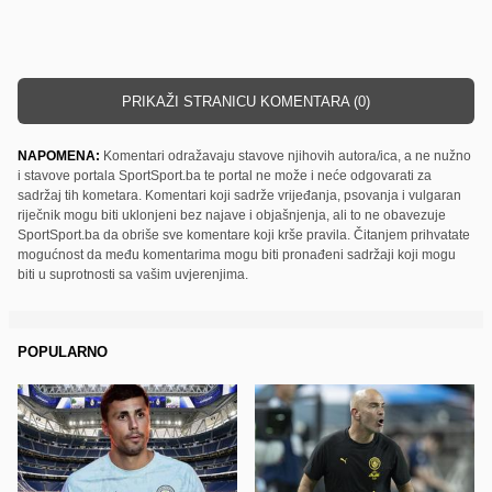
PRIKAŽI STRANICU KOMENTARA (0)
NAPOMENA:
Komentari odražavaju stavove njihovih autora/ica, a ne nužno
i stavove portala SportSport.ba te portal ne može i neće odgovarati za
sadržaj tih kometara. Komentari koji sadrže vrijeđanja, psovanja i vulgaran
riječnik mogu biti uklonjeni bez najave i objašnjenja, ali to ne obavezuje
SportSport.ba da obriše sve komentare koji krše pravila. Čitanjem prihvatate
mogućnost da među komentarima mogu biti pronađeni sadržaji koji mogu
biti u suprotnosti sa vašim uvjerenjima.
POPULARNO