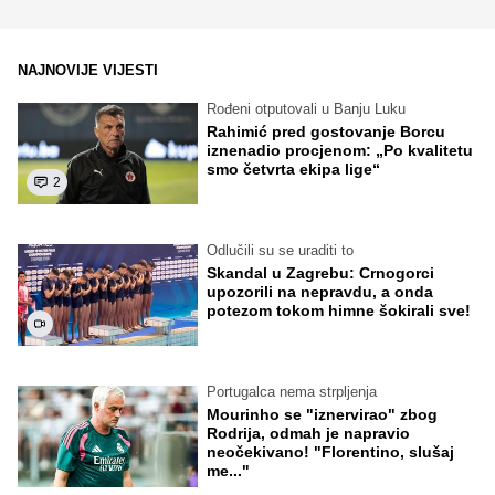
NAJNOVIJE VIJESTI
Rođeni otputovali u Banju Luku
Rahimić pred gostovanje Borcu
iznenadio procjenom: „Po kvalitetu
smo četvrta ekipa lige“
2
Odlučili su se uraditi to
Skandal u Zagrebu: Crnogorci
upozorili na nepravdu, a onda
potezom tokom himne šokirali sve!
Portugalca nema strpljenja
Mourinho se "iznervirao" zbog
Rodrija, odmah je napravio
neočekivano! "Florentino, slušaj
me..."