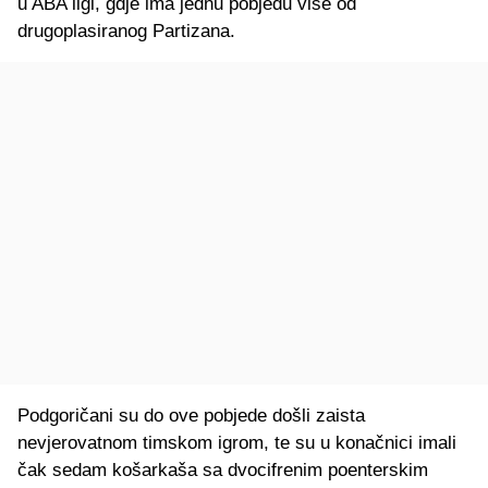
u ABA ligi, gdje ima jednu pobjedu više od
drugoplasiranog Partizana.
Podgoričani su do ove pobjede došli zaista
nevjerovatnom timskom igrom, te su u konačnici imali
čak sedam košarkaša sa dvocifrenim poenterskim