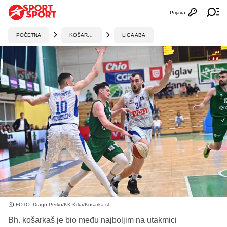
Prijava
Otvori profi
Ot
POČETNA
KOŠARKA
LIGA ABA
FOTO: Drago Perko/KK Krka/Kosarka.sl
Bh. košarkaš je bio među najboljim na utakmici