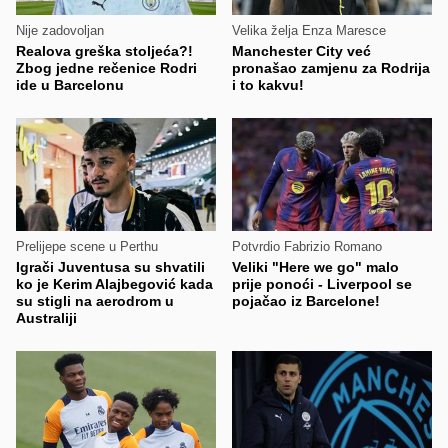
Nije zadovoljan
Velika želja Enza Maresce
Realova greška stoljeća?!
Manchester City već
Zbog jedne rečenice Rodri
pronašao zamjenu za Rodrija
ide u Barcelonu
i to kakvu!
Prelijepe scene u Perthu
Potvrdio Fabrizio Romano
Igrači Juventusa su shvatili
Veliki "Here we go" malo
ko je Kerim Alajbegović kada
prije ponoći - Liverpool se
su stigli na aerodrom u
pojačao iz Barcelone!
Australiji