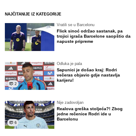
NAJČITANIJE IZ KATEGORIJE
Vratili se u Barcelonu
Flick sinoć održao sastanak, pa
trojici igrača Barcelone saopštio da
napuste pripreme
Odluka je pala
Sapunici je došao kraj: Rodri
večeras objavio gdje nastavlja
karijeru!
2
Nije zadovoljan
Realova greška stoljeća?! Zbog
jedne rečenice Rodri ide u
Barcelonu
6