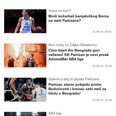
Vraća se kući?
Bivši košarkaš banjalučkog Borca
na meti Partizana?
21.06.25. 09:31
Novi trofej za Željka Obradovića
Crno-bijeli dio Beograda gori
večeras! KK Partizan je novi prvak
AdmiralBet ABA lige
12.06.25. 22:04
Utakmica broj tri pripala Partizanu
Partizan slavio pobjedu protiv
Budućnosti i kreirao sebi meč za
titulu u Beogradu!
10.06.25. 22:09
ABA liga