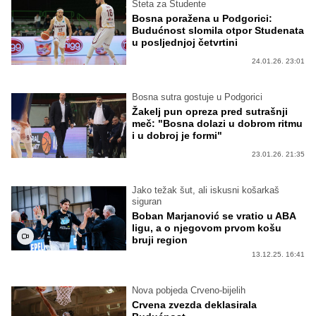
Šteta za Studente
Bosna poražena u Podgorici:
Budućnost slomila otpor Studenata
u posljednjoj četvrtini
24.01.26. 23:01
Bosna sutra gostuje u Podgorici
Žakelj pun opreza pred sutrašnji
meč: "Bosna dolazi u dobrom ritmu
i u dobroj je formi"
23.01.26. 21:35
Jako težak šut, ali iskusni košarkaš
siguran
Boban Marjanović se vratio u ABA
ligu, a o njegovom prvom košu
bruji region
13.12.25. 16:41
Nova pobjeda Crveno-bijelih
Crvena zvezda deklasirala