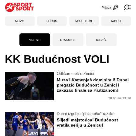
Prijava
Otvori profi
Ot
NOVO
FORUM
MOJE TEME
TABELE
VIJESTI
UTAKMICE
IGRAČI
KK Budućnost VOLI
Odličan meč u Zenici
Musa i Kamenjaš dominirali! Dubai
pregazio Budućnost u Zenici i
zakazao finale sa Partizanom!
28.05.26. 21:28
Dubai izgubio "pola koša" razlike
Slijedi majstorica! Budućnost
vratila seriju u Zenicu!