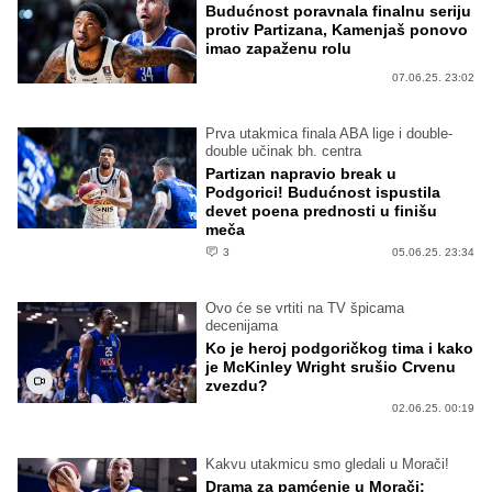
Budućnost poravnala finalnu seriju
protiv Partizana, Kamenjaš ponovo
imao zapaženu rolu
07.06.25. 23:02
Prva utakmica finala ABA lige i double-
double učinak bh. centra
Partizan napravio break u
Podgorici! Budućnost ispustila
devet poena prednosti u finišu
meča
3
05.06.25. 23:34
Ovo će se vrtiti na TV špicama
decenijama
Ko je heroj podgoričkog tima i kako
je McKinley Wright srušio Crvenu
zvezdu?
02.06.25. 00:19
Kakvu utakmicu smo gledali u Morači!
Drama za pamćenje u Morači: