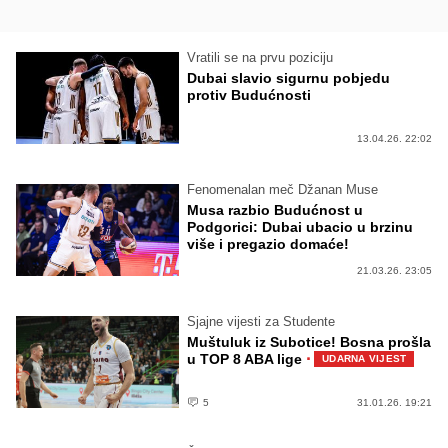
Vratili se na prvu poziciju
Dubai slavio sigurnu pobjedu
protiv Budućnosti
13.04.26. 22:02
Fenomenalan meč Džanan Muse
Musa razbio Budućnost u
Podgorici: Dubai ubacio u brzinu
više i pregazio domaće!
21.03.26. 23:05
Sjajne vijesti za Studente
Muštuluk iz Subotice! Bosna prošla
·
u TOP 8 ABA lige
UDARNA VIJEST
5
31.01.26. 19:21