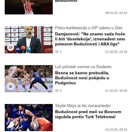
Budućnost
08.11.25. 22:13
Press-konferencija u VIP salonu u Zetri
Damjanović: "Ne znamo sada hoće
li biti 'doselekcije', iznenađeni smo
potezom Budućnosti i ABA lige"
1
17.10.25. 21:19
Loš početak sezone za Studente
Bosna se kasno probudila,
Budućnost nosi pobjedu u
Podgoricu
4
17.10.25. 20:35
Skylar Mays je bio nezaustavljiv
Budućnost pred meč sa Bosnom
izgubila protiv Turk Telekoma!
14.10.25. 20:13