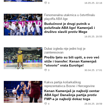
3
16.05.25. 22:16
Fenomenalna utakmica u četvrtfinalu
playoffa ABA lige
Budućnost je drugi putnik u
polufinale ABA lige! Kamenjaš i
društvo slavili protiv Mege
16.05.25. 20:55
Dubai izgleda nije jedini koji je
zainteresovan
Prošlo ljeto su bili upiti, a ovo već
stiže i transfer: Kenan Kamenjaš
"otvorio" vrata Eurolige!
3
30.04.25. 17:01
Kakva partija košarkaškog
reprezentativca Bosne i Hercegovine
Kenan Kamenjaš je najbolji centar
ABA lige! Današnja partija protiv
FMP-a je najbolji dokaz toga
4
28.04.25. 18:59