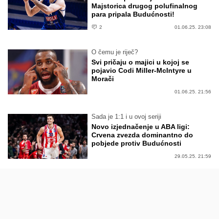
Majstorica drugog polufinalnog
para pripala Budućnosti!
2
01.06.25. 23:08
O čemu je riječ?
Svi pričaju o majici u kojoj se
pojavio Codi Miller-McIntyre u
Morači
01.06.25. 21:56
Sada je 1:1 i u ovoj seriji
Novo izjednačenje u ABA ligi:
Crvena zvezda dominantno do
pobjede protiv Budućnosti
29.05.25. 21:59