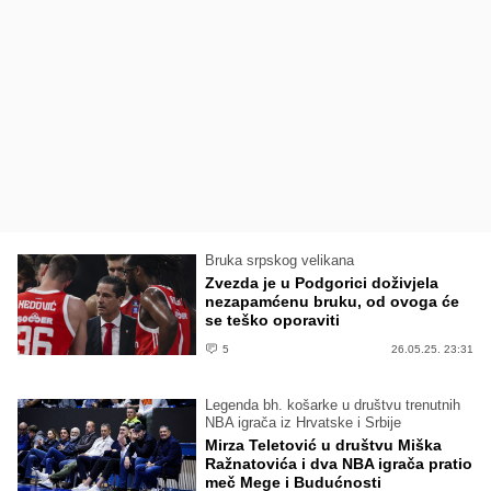
Bruka srpskog velikana
Zvezda je u Podgorici doživjela
nezapamćenu bruku, od ovoga će
se teško oporaviti
5
26.05.25. 23:31
Legenda bh. košarke u društvu trenutnih
NBA igrača iz Hrvatske i Srbije
Mirza Teletović u društvu Miška
Ražnatovića i dva NBA igrača pratio
meč Mege i Budućnosti