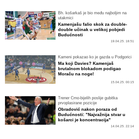
Bh. košarkaš je bio među najboljim na
utakmici
Kamenjašu falio skok za double-
double učinak u velikoj pobjedi
Budućnosti
19.04.25. 18:51
Kameni pokazao ko je gazda u Podgorici
Ma koji Davies? Kamenjaš
brutalnom blokadom podigao
Moraču na noge!
15.04.25. 00:15
Trener Crno-bijelih poslije gubitka
prvoplasirane pozicije
Obradović nakon poraza od
Budućnosti: "Najvažnija stvar u
košarci je koncentracija"
14.04.25. 22:14